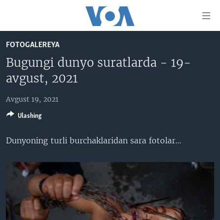
Bosh
sahifaga
boring
Boshiga
FOTOGALEREYA
qayting
BOSH SAHIFA
Bugungi dunyo suratlarda - 19-
Qidiruvga
AMERIKA
avgust, 2021
o'ting
MARKAZIY OSIYO
Avgust 19, 2021
XALQARO
Ulashing
VATANDOSHLAR
Dunyoning turli burchaklaridan sara fotolar​...​
MULTIMEDIA
IJTIMOIY TARMOQLAR
AMERIKA MANZARALARI
INGLIZ TILI DARSLARI
XALQARO HAYOT
FACEBOOK
EDITORIAL
VASHINGTON CHOYXONASI
YOUTUBE
MOBIL-SALOM!
INSTAGRAM
Learning English