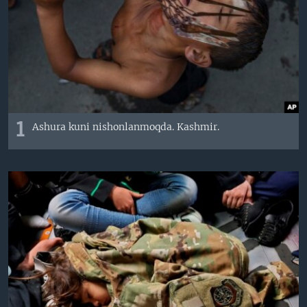
VIDEO
ODNOKLASSNIKI
XABARLAR SURATLARDA
TELEGRAM
TWITTER
SOUNDCLOUD
VOA
1
Ashura kuni nishonlanmoqda. Kashmir.