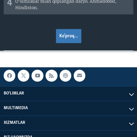
4
O'simliklar bilan qoplangan daryo. Ahmadobod,
Hindiston.
Ko'proq...
BO'LIMLAR
MULTIMEDIA
XIZMATLAR