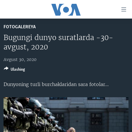
Bosh
sahifaga
boring
Boshiga
FOTOGALEREYA
qayting
BOSH SAHIFA
Bugungi dunyo suratlarda -30-
Qidiruvga
AMERIKA
avgust, 2020
o'ting
MARKAZIY OSIYO
Avgust 30, 2020
XALQARO
Ulashing
VATANDOSHLAR
Dunyoning turli burchaklaridan sara fotolar...​
MULTIMEDIA
IJTIMOIY TARMOQLAR
AMERIKA MANZARALARI
INGLIZ TILI DARSLARI
XALQARO HAYOT
FACEBOOK
EDITORIAL
VASHINGTON CHOYXONASI
YOUTUBE
MOBIL-SALOM!
INSTAGRAM
Learning English