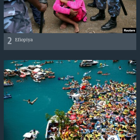
2
Efiopiya