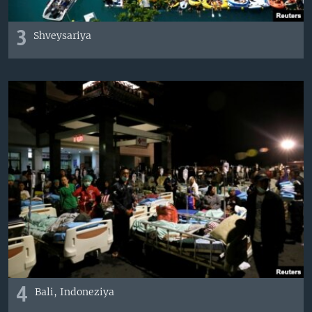
3
Shveysariya
4
Bali, Indoneziya