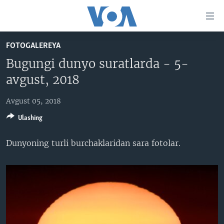
Bosh
sahifaga
boring
Boshiga
FOTOGALEREYA
qayting
BOSH SAHIFA
Bugungi dunyo suratlarda - 5-
Qidiruvga
AMERIKA
avgust, 2018
o'ting
MARKAZIY OSIYO
Avgust 05, 2018
XALQARO
Ulashing
VATANDOSHLAR
Dunyoning turli burchaklaridan sara fotolar.
MULTIMEDIA
IJTIMOIY TARMOQLAR
AMERIKA MANZARALARI
INGLIZ TILI DARSLARI
XALQARO HAYOT
FACEBOOK
EDITORIAL
VASHINGTON CHOYXONASI
YOUTUBE
MOBIL-SALOM!
INSTAGRAM
Learning English