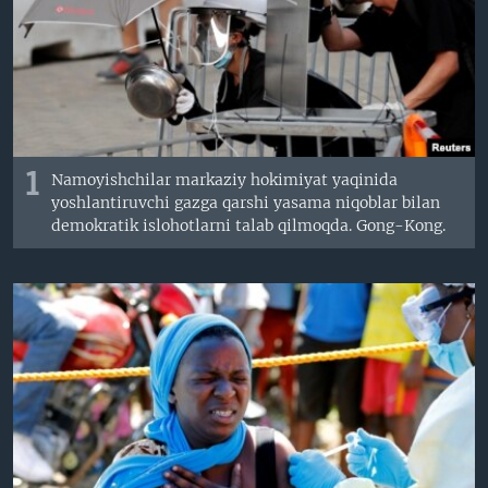
VIDEO
ODNOKLASSNIKI
XABARLAR SURATLARDA
TELEGRAM
TWITTER
SOUNDCLOUD
VOA
1
Namoyishchilar markaziy hokimiyat yaqinida
yoshlantiruvchi gazga qarshi yasama niqoblar bilan
demokratik islohotlarni talab qilmoqda. Gong-Kong.