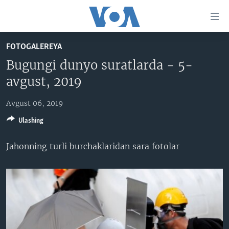
Bosh
sahifaga
boring
Boshiga
FOTOGALEREYA
qayting
BOSH SAHIFA
Bugungi dunyo suratlarda - 5-
Qidiruvga
AMERIKA
avgust, 2019
o'ting
MARKAZIY OSIYO
Avgust 06, 2019
XALQARO
Ulashing
VATANDOSHLAR
Jahonning turli burchaklaridan sara fotolar
MULTIMEDIA
IJTIMOIY TARMOQLAR
AMERIKA MANZARALARI
INGLIZ TILI DARSLARI
XALQARO HAYOT
FACEBOOK
EDITORIAL
VASHINGTON CHOYXONASI
YOUTUBE
MOBIL-SALOM!
INSTAGRAM
Learning English