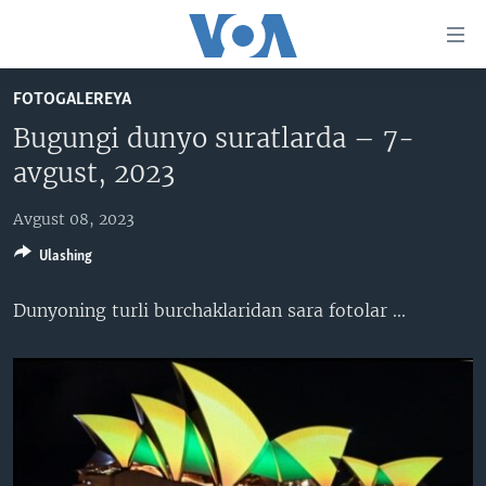
Bosh
sahifaga
boring
Boshiga
FOTOGALEREYA
qayting
BOSH SAHIFA
Bugungi dunyo suratlarda – 7-
Qidiruvga
AMERIKA
avgust, 2023
o'ting
MARKAZIY OSIYO
Avgust 08, 2023
XALQARO
Ulashing
VATANDOSHLAR
Dunyoning turli burchaklaridan sara fotolar​ ...
MULTIMEDIA
IJTIMOIY TARMOQLAR
AMERIKA MANZARALARI
INGLIZ TILI DARSLARI
XALQARO HAYOT
FACEBOOK
EDITORIAL
VASHINGTON CHOYXONASI
YOUTUBE
MOBIL-SALOM!
INSTAGRAM
Learning English