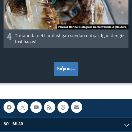
4
Tailandda neft aralashgan suvdan qutqarilgan dengiz
toshbaqasi
Ko'proq...
BO'LIMLAR