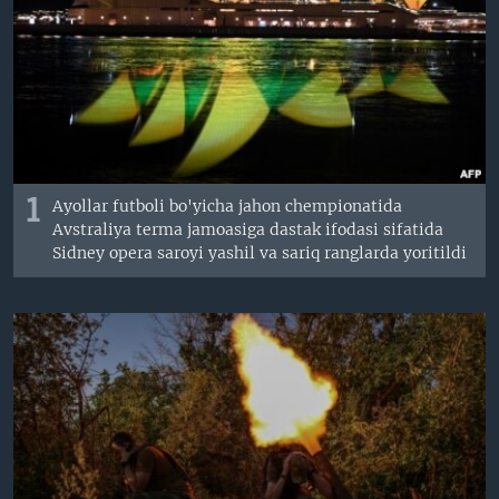
VIDEO
ODNOKLASSNIKI
XABARLAR SURATLARDA
TELEGRAM
TWITTER
SOUNDCLOUD
VOA
1
Ayollar futboli bo'yicha jahon chempionatida
Avstraliya terma jamoasiga dastak ifodasi sifatida
Sidney opera saroyi yashil va sariq ranglarda yoritildi