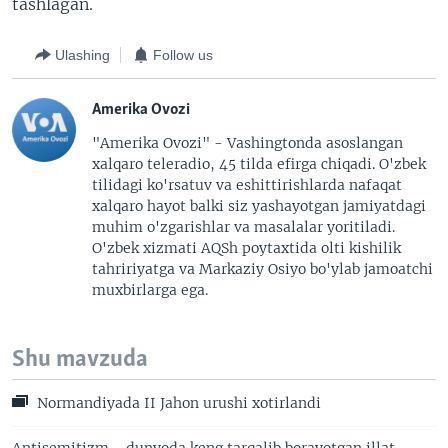
tashlagan.
Ulashing
Follow us
Amerika Ovozi
"Amerika Ovozi" - Vashingtonda asoslangan
xalqaro teleradio, 45 tilda efirga chiqadi. O'zbek
tilidagi ko'rsatuv va eshittirishlarda nafaqat
xalqaro hayot balki siz yashayotgan jamiyatdagi
muhim o'zgarishlar va masalalar yoritiladi.
O'zbek xizmati AQSh poytaxtida olti kishilik
tahririyatga va Markaziy Osiyo bo'ylab jamoatchi
muxbirlarga ega.
Shu mavzuda
Normandiyada II Jahon urushi xotirlandi
Antisemitizm - dunyoda keng tarqalib borayotgan illat