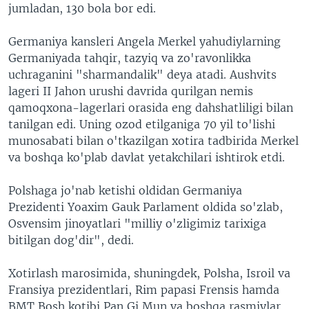
jumladan, 130 bola bor edi.
Germaniya kansleri Angela Merkel yahudiylarning
Germaniyada tahqir, tazyiq va zo'ravonlikka
uchraganini "sharmandalik" deya atadi. Aushvits
lageri II Jahon urushi davrida qurilgan nemis
qamoqxona-lagerlari orasida eng dahshatliligi bilan
tanilgan edi. Uning ozod etilganiga 70 yil to'lishi
munosabati bilan o'tkazilgan xotira tadbirida Merkel
va boshqa ko'plab davlat yetakchilari ishtirok etdi.
Polshaga jo'nab ketishi oldidan Germaniya
Prezidenti Yoaxim Gauk Parlament oldida so'zlab,
Osvensim jinoyatlari "milliy o'zligimiz tarixiga
bitilgan dog'dir", dedi.
Xotirlash marosimida, shuningdek, Polsha, Isroil va
Fransiya prezidentlari, Rim papasi Frensis hamda
BMT Bosh kotibi Pan Gi Mun va boshqa rasmiylar