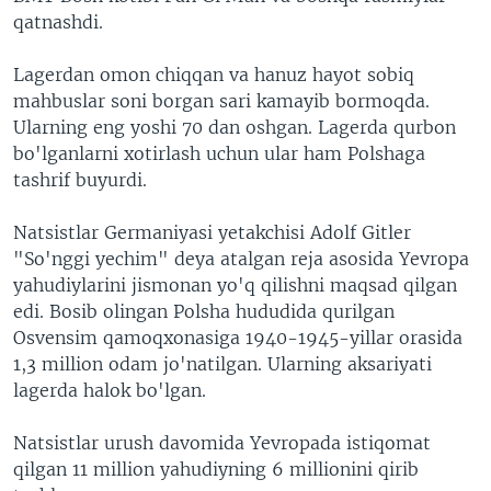
qatnashdi.
Lagerdan omon chiqqan va hanuz hayot sobiq
mahbuslar soni borgan sari kamayib bormoqda.
Ularning eng yoshi 70 dan oshgan. Lagerda qurbon
bo'lganlarni xotirlash uchun ular ham Polshaga
tashrif buyurdi.
Natsistlar Germaniyasi yetakchisi Adolf Gitler
"So'nggi yechim" deya atalgan reja asosida Yevropa
yahudiylarini jismonan yo'q qilishni maqsad qilgan
edi. Bosib olingan Polsha hududida qurilgan
Osvensim qamoqxonasiga 1940-1945-yillar orasida
1,3 million odam jo'natilgan. Ularning aksariyati
lagerda halok bo'lgan.
Natsistlar urush davomida Yevropada istiqomat
qilgan 11 million yahudiyning 6 millionini qirib