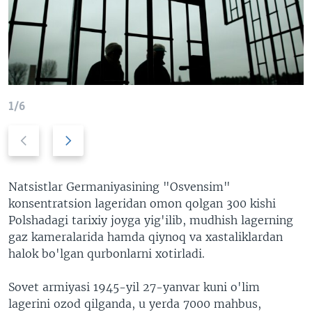
VIDEO
ODNOKLASSNIKI
XABARLAR SURATLARDA
TELEGRAM
TWITTER
SOUNDCLOUD
VOA
1/6
Previous
Next
slide
slide
Natsistlar Germaniyasining "Osvensim"
konsentratsion lageridan omon qolgan 300 kishi
Polshadagi tarixiy joyga yig'ilib, mudhish lagerning
gaz kameralarida hamda qiynoq va xastaliklardan
halok bo'lgan qurbonlarni xotirladi.
Sovet armiyasi 1945-yil 27-yanvar kuni o'lim
lagerini ozod qilganda, u yerda 7000 mahbus,