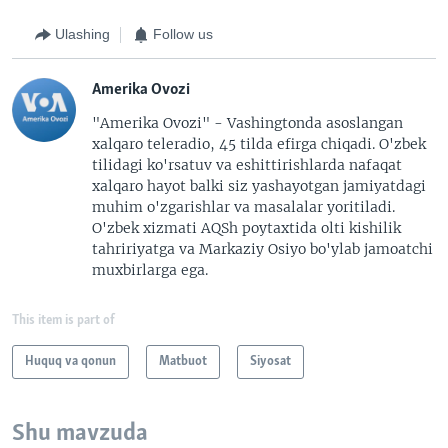
Ulashing
Follow us
Amerika Ovozi
"Amerika Ovozi" - Vashingtonda asoslangan
xalqaro teleradio, 45 tilda efirga chiqadi. O'zbek
tilidagi ko'rsatuv va eshittirishlarda nafaqat
xalqaro hayot balki siz yashayotgan jamiyatdagi
muhim o'zgarishlar va masalalar yoritiladi.
O'zbek xizmati AQSh poytaxtida olti kishilik
tahririyatga va Markaziy Osiyo bo'ylab jamoatchi
muxbirlarga ega.
This item is part of
Huquq va qonun
Matbuot
Siyosat
Shu mavzuda