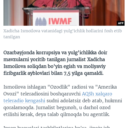
VIDEO
ODNOKLASSNIKI
XABARLAR SURATLARDA
TELEGRAM
TWITTER
Xadicha Ismoilova vatanidagi yulg'ichlik hollarini fosh etib
SOUNDCLOUD
VOA
tanilgan
Ozarbayjonda korrupsiya va yulg'ichlikka doir
mavzularni yoritib tanilgan jurnalist Xadicha
Ismoilova soliqdan bo'yin egish va moliyaviy
firibgarlik ayblovlari bilan 7,5 yilga qamaldi.
Ismoilova ishlagan "Ozodlik" radiosi va "Amerika
Ovozi" teleradiosini boshqaruvchi
AQSh xalqaro
teleradio kengashi
sudni adolatsiz deb atab, hukmni
qoralamoqda. Jurnalist begunoh, u darhol ozod
etilishi kerak, deya talab qilmoqda bu agentlik.
Inson huquqlari tashkilotlariga ko'ra, jinoiy ish