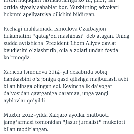
ortida siyosiy sabablar bor. Muxbirning advokati
hukmni apellyatsiya qilishini bildirgan.
Kechagi mahkamada Ismoilova Ozarbayjon
hukumatini "qatag'on mashinasi" deb atagan. Uning
sudda aytishicha, Prezident Ilhom Aliyev davlat
byudjetini o'zlashtirib, oila a'zolari undan foyda
ko'rmoqda.
Xadicha Ismoilova 2014-yil dekabrida sobiq
hamkasbini o'z joniga qasd qilishga majburlash aybi
bilan hibsga olingan edi. Keyinchalik da'vogar
da'vosidan qaytganiga qaramay, unga yangi
ayblovlar qo'yildi.
Muxbir 2012-yilda Xalqaro ayollar matbuoti
jamg'armasi tomonidan "Jasur jurnalist" mukofoti
bilan taqdirlangan.