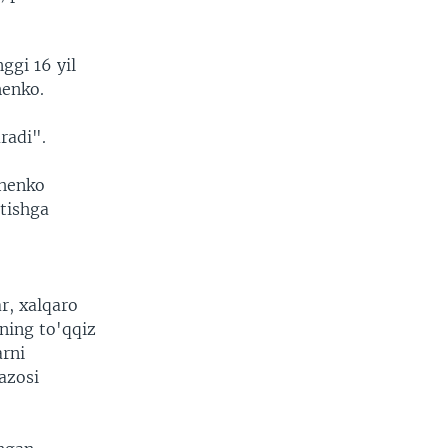
ggi 16 yil
henko.
radi".
shenko
atishga
ar, xalqaro
ning to'qqiz
arni
azosi