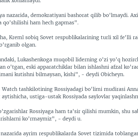
halik xohlamaydi.
ya nazarida, demokratiyani bashorat qilib bo'lmaydi. Axi
 qo'shilishi ham hech gapmas".
ha, Kreml sobiq Sovet respublikalarining turli xil fe'lli ra
 o'rganib olgan.
ndaki, Lukashenkoga muqobil liderning o'zi yo'q hozirc
n o'tgan, eski apparatchiklar bilan ishlashni afzal ko'ra
mani kutishni bilmaysan, kishi", - deydi Obicheyn.
Watch tashkilotining Rossiyadagi bo'limi mudirasi Ann
 aytishicha, ustiga-ustak Rossiyada saylovlar yaqinlash
o'zgarishlar Rossiyaga ham ta'sir qilishi mumkin, shu s
arishlarni ko'rmaymiz", - deydi u.
 nazarida ayrim respublikalarda Sovet tizimida toblanga