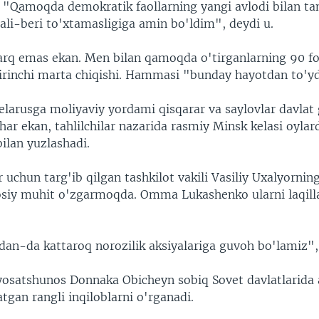
. "Qamoqda demokratik faollarning yangi avlodi bilan tan
ali-beri to'xtamasligiga amin bo'ldim", deydi u.
rq emas ekan. Men bilan qamoqda o'tirganlarning 90 fo
rinchi marta chiqishi. Hammasi "bunday hayotdan to'yd
elarusga moliyaviy yordami qisqarar va saylovlar davlat
r ekan, tahlilchilar nazarida rasmiy Minsk kelasi oylard
bilan yuzlashadi.
r uchun targ'ib qilgan tashkilot vakili Vasiliy Uxalyorning
osiy muhit o'zgarmoqda. Omma Lukashenko ularni laqil
an-da kattaroq norozilik aksiyalariga guvoh bo'lamiz", 
iyosatshunos Donnaka Obicheyn sobiq Sovet davlatlarida 
atgan rangli inqiloblarni o'rganadi.