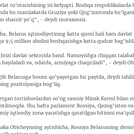
lat to'ntarishining isi kelyapti. Boshqa respublikalarda 
a bu mamlakatda Gruziya yoki Qirg'izistonda bo'lgani 
n sharoit yo'q", - deydi mutaxassis.
ha, Belarus iqtisodiyotining katta qismi hali ham davlat 
a 9,5 million aholini boshqarishga katta qudrat bag'ishl
 foizi davlat sektorida band. Namoyishga chiqqan talabal
 haydaladi va, odatda, armiyaga chaqiriladi", - deydi Ob
Sh Belarusga bosim qo'yayotgan bir paytda, deydi tahlilc
ing pozitsiyasiga bog'liq.
 etgan tortishuvlardan so'ng rasmiy Minsk Kreml bilan 
intilmoqda. Shu hafta parlament Rossiya, Qozog'iston va
miy iqtisodiy zona yaratishga qaratilgan bitimni ma'qul
naka Obicheynning aytishicha, Rossiya Belarusning demok