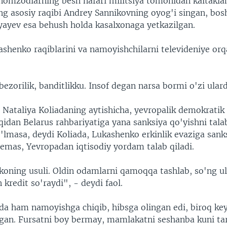
 nomzodlarning besh nafari militsiya tomonidan kaltakla
g asosiy raqibi Andrey Sannikovning oyog'i singan, bosh
yayev esa behush holda kasalxonaga yetkazilgan.
shenko raqiblarini va namoyishchilarni televideniye orq
 bezorilik, banditlikku. Insof degan narsa bormi o'zi ular
l Nataliya Koliadaning aytishicha, yevropalik demokratik 
qidan Belarus rahbariyatiga yana sanksiya qo'yishni tala
'lmasa, deydi Koliada, Lukashenko erkinlik evaziga sanks
 emas, Yevropadan iqtisodiy yordam talab qiladi.
oning usuli. Oldin odamlarni qamoqqa tashlab, so'ng u
 kredit so'raydi", - deydi faol.
ada ham namoyishga chiqib, hibsga olingan edi, biroq key
lgan. Fursatni boy bermay, mamlakatni seshanba kuni ta