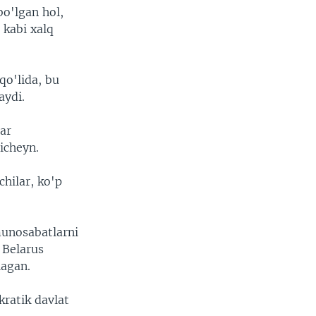
bo'lgan hol,
kabi xalq
qo'lida, bu
aydi.
ar
icheyn.
hilar, ko'p
munosabatlarni
 Belarus
lagan.
ratik davlat