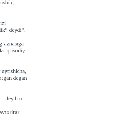
ishib,
izi
ik" deydi".
 g'aznasiga
a iqtisodiy
 aytishicha,
latgan degan
- deydi u.
avtoritar