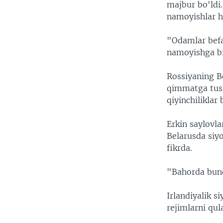
majbur bo'ldi
namoyishlar h
"Odamlar befa
namoyishga bi
Rossiyaning B
qimmatga tusha
qiyinchiliklar 
Erkin saylovla
Belarusda siy
fikrda.
"Bahorda bund
Irlandiyalik s
rejimlarni qul