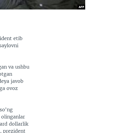
ident etib
saylovni
tgan va ushbu
otgan
deya javob
nga ovoz
 so'ng
 olinganlar
ard dollarlik
a, prezident