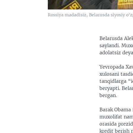
Rossiya madadisiz, Belarusda siyosiy o'z
Belarusda Alek
saylandi. Mux
adolatsiz dey
Yevropada Xavf
xulosani tasd
tanqidlarga “
beryapti. Bela
bergan.
Barak Obama m
muxolifat nam
orasida prezid
kredit berish 