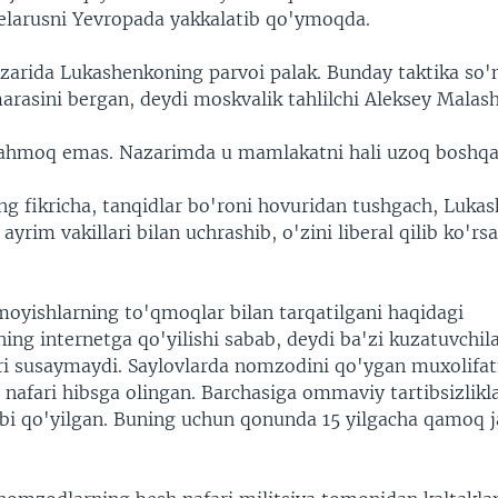
larusni Yevropada yakkalatib qo'ymoqda.
azarida Lukashenkoning parvoi palak. Bunday taktika so'n
rasini bergan, deydi moskvalik tahlilchi Aleksey Malas
ahmoq emas. Nazarimda u mamlakatni hali uzoq boshqa
g fikricha, tanqidlar bo'roni hovuridan tushgach, Luka
ayrim vakillari bilan uchrashib, o'zini liberal qilib ko'rs
.
oyishlarning to'qmoqlar bilan tarqatilgani haqidagi
ning internetga qo'yilishi sabab, deydi ba'zi kuzatuvchil
eri susaymaydi. Saylovlarda nomzodini qo'ygan muxolifat
i nafari hibsga olingan. Barchasiga ommaviy tartibsizlikl
ybi qo'yilgan. Buning uchun qonunda 15 yilgacha qamoq j