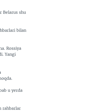
r Belarus shu
hbarlari bilan
ha. Rossiya
di. Yangi
a
moqda.
abab u yerda
n rahbarlar