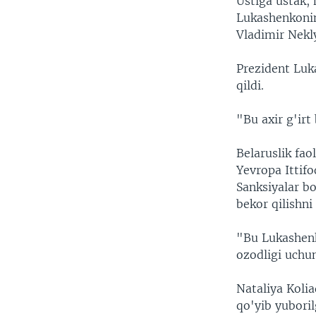
Ustiga ustak,
Lukashenkonin
Vladimir Nekl
Prezident Luka
qildi.
"Bu axir g'irt
Belaruslik fao
Yevropa Ittifo
Sanksiyalar bo
bekor qilishni
"Bu Lukashenk
ozodligi uchun
Nataliya Koli
qo'yib yubori