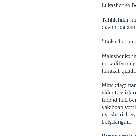
Lukashenko Be
Tahlilchilar n
davomida sama
"Lukashenko 
Malashenkonin
muxolifatning 
harakat qiladi
Minskdagi nam
videotasvirlar
tanqid hali b
vakilidan yett
uyushtirish a
belgilangan.