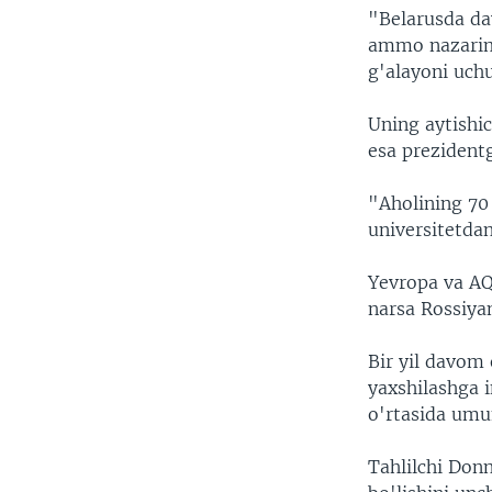
"Belarusda dav
ammo nazarimd
g'alayoni uchu
Uning aytishic
esa prezidentg
"Aholining 70
universitetdan
Yevropa va AQ
narsa Rossiyan
Bir yil davom
yaxshilashga 
o'rtasida umu
Tahlilchi Don