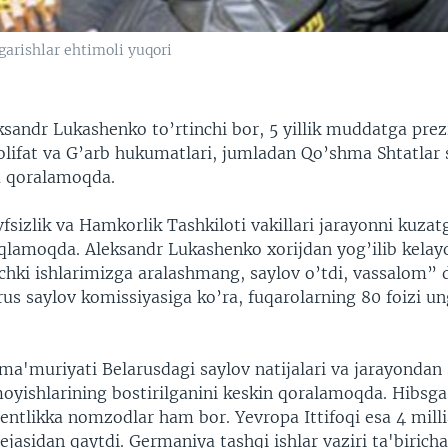
garishlar ehtimoli yuqori
sandr Lukashenko to’rtinchi bor, 5 yillik muddatga prez
olifat va G’arb hukumatlari, jumladan Qo’shma Shtatlar 
a qoralamoqda.
sizlik va Hamkorlik Tashkiloti vakillari jarayonni kuza
iqlamoqda. Aleksandr Lukashenko xorijdan yog’ilib kelay
ichki ishlarimizga aralashmang, saylov o’tdi, vassalom” 
rus saylov komissiyasiga ko’ra, fuqarolarning 80 foizi u
a'muriyati Belarusdagi saylov natijalari va jarayondan
oyishlarining bostirilganini keskin qoralamoqda. Hibsga
entlikka nomzodlar ham bor. Yevropa Ittifoqi esa 4 milli
rejasidan qaytdi. Germaniya tashqi ishlar vaziri ta'birich