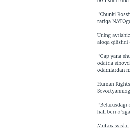
bo'lishini unc
"Chunki Rossi
tariqa NATOga
Uning aytishic
aloqa qilishni
"Gap yana shu
odatda sinovda
odamlardan ni
Human Rights 
Sevortyanning
"Belarusdagi 
hali beri o'zg
Mutaxassislar