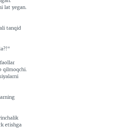
ngan.
i lat yegan.
ali tanqid
da?!"
faollar
b qilmoqchi.
iyalarni
larning
inchalik
rk etishga