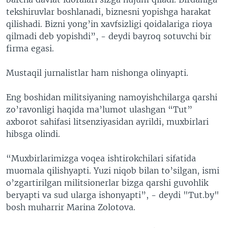
tekshiruvlar boshlanadi, biznesni yopishga harakat
qilishadi. Bizni yong’in xavfsizligi qoidalariga rioya
qilmadi deb yopishdi”, - deydi bayroq sotuvchi bir
firma egasi.
Mustaqil jurnalistlar ham nishonga olinyapti.
Eng boshidan militsiyaning namoyishchilarga qarshi
zo’ravonligi haqida ma’lumot ulashgan “Tut”
axborot sahifasi litsenziyasidan ayrildi, muxbirlari
hibsga olindi.
“Muxbirlarimizga voqea ishtirokchilari sifatida
muomala qilishyapti. Yuzi niqob bilan to’silgan, ismi
o’zgartirilgan militsionerlar bizga qarshi guvohlik
beryapti va sud ularga ishonyapti”, - deydi "Tut.by"
bosh muharrir Marina Zolotova.