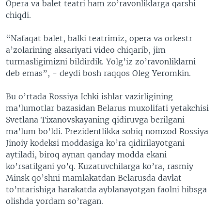
Opera va balet teatri ham zo’ravonliklarga qarshi
chiqdi.
“Nafaqat balet, balki teatrimiz, opera va orkestr
a’zolarining aksariyati video chiqarib, jim
turmasligimizni bildirdik. Yolg’iz zo’ravonliklarni
deb emas”, - deydi bosh raqqos Oleg Yeromkin.
Bu o’rtada Rossiya Ichki ishlar vazirligining
ma’lumotlar bazasidan Belarus muxolifati yetakchisi
Svetlana Tixanovskayaning qidiruvga berilgani
ma’lum bo’ldi. Prezidentlikka sobiq nomzod Rossiya
Jinoiy kodeksi moddasiga ko’ra qidirilayotgani
aytiladi, biroq aynan qanday modda ekani
ko’rsatilgani yo’q. Kuzatuvchilarga ko’ra, rasmiy
Minsk qo’shni mamlakatdan Belarusda davlat
to’ntarishiga harakatda ayblanayotgan faolni hibsga
olishda yordam so’ragan.