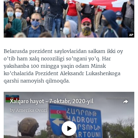
VIDEO
ODNOKLASSNIKI
XABARLAR SURATLARDA
TELEGRAM
TWITTER
SOUNDCLOUD
VOA
Belarusda prezident saylovlaridan salkam ikki oy
o’tib ham xalq noroziligi so’ngani yo’q. Har
yakshanba 100 mingga yaqin odam Minsk
ko’chalarida Prezident Aleksandr Lukashenkoga
qarshi namoyish qilmoqda.
Xalqaro hayot – 7-oktabr, 2020-yil
by
Amerika Ovozi
No media source currently available