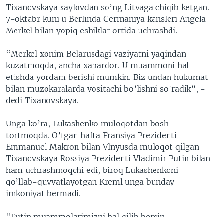
Tixanovskaya saylovdan so’ng Litvaga chiqib ketgan.
7-oktabr kuni u Berlinda Germaniya kansleri Angela
Merkel bilan yopiq eshiklar ortida uchrashdi.
“Merkel xonim Belarusdagi vaziyatni yaqindan
kuzatmoqda, ancha xabardor. U muammoni hal
etishda yordam berishi mumkin. Biz undan hukumat
bilan muzokaralarda vositachi bo’lishni so’radik”, -
dedi Tixanovskaya.
Unga ko’ra, Lukashenko muloqotdan bosh
tortmoqda. O’tgan hafta Fransiya Prezidenti
Emmanuel Makron bilan Vlnyusda muloqot qilgan
Tixanovskaya Rossiya Prezidenti Vladimir Putin bilan
ham uchrashmoqchi edi, biroq Lukashenkoni
qo’llab-quvvatlayotgan Kreml unga bunday
imkoniyat bermadi.
"Putin muammolarimizni hal qilib bersin