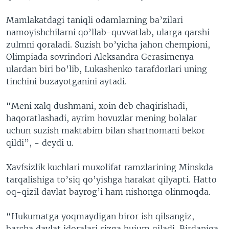
Mamlakatdagi taniqli odamlarning ba’zilari
namoyishchilarni qo’llab-quvvatlab, ularga qarshi
zulmni qoraladi. Suzish bo’yicha jahon chempioni,
Olimpiada sovrindori Aleksandra Gerasimenya
ulardan biri bo’lib, Lukashenko tarafdorlari uning
tinchini buzayotganini aytadi.
“Meni xalq dushmani, xoin deb chaqirishadi,
haqoratlashadi, ayrim hovuzlar mening bolalar
uchun suzish maktabim bilan shartnomani bekor
qildi”, - deydi u.
Xavfsizlik kuchlari muxolifat ramzlarining Minskda
tarqalishiga to’siq qo’yishga harakat qilyapti. Hatto
oq-qizil davlat bayrog’i ham nishonga olinmoqda.
“Hukumatga yoqmaydigan biror ish qilsangiz,
barcha davlat idoralari sizga hujum qiladi. Birdaniga