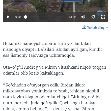
0:00
13:29
Yuklab oling
Hukumat namoyishchilarni turli yo’llar bilan
nishonga olyapti. Ba’zilari ishidan ayrilgan, kimdir
esa jismoniy tajovuzga uchramoqda.
Ota-o’g’il Andrey va Miron Vitushkani niqob taqqan
odamlar olib ketib kaltaklagan.
“Ko’chadan o’tayotgan edik. Birdan ikkita
mikroavtobus yonimizda to’xtab, ichidan niqobli,
qora kiyim kiygan odamlar chiqdi. Birining qo’lida
qurol bor edi. Juda qo’rqdik. Qochishga harakat
qildik, ammo behuda”, - dedi 17 yashar Miron.