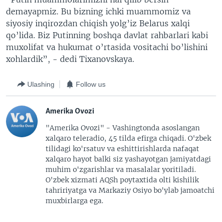
demayapmiz. Bu bizning ichki muammomiz va
siyosiy inqirozdan chiqish yolg’iz Belarus xalqi
qo’lida. Biz Putinning boshqa davlat rahbarlari kabi
muxolifat va hukumat o’rtasida vositachi bo’lishini
xohlardik”, - dedi Tixanovskaya.
Ulashing
Follow us
Amerika Ovozi
"Amerika Ovozi" - Vashingtonda asoslangan
xalqaro teleradio, 45 tilda efirga chiqadi. O'zbek
tilidagi ko'rsatuv va eshittirishlarda nafaqat
xalqaro hayot balki siz yashayotgan jamiyatdagi
muhim o'zgarishlar va masalalar yoritiladi.
O'zbek xizmati AQSh poytaxtida olti kishilik
tahririyatga va Markaziy Osiyo bo'ylab jamoatchi
muxbirlarga ega.