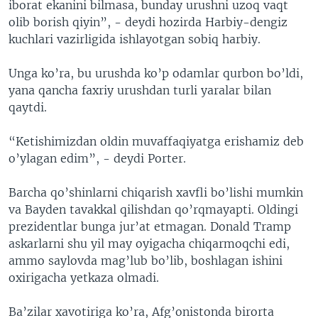
iborat ekanini bilmasa, bunday urushni uzoq vaqt
olib borish qiyin”, - deydi hozirda Harbiy-dengiz
kuchlari vazirligida ishlayotgan sobiq harbiy.
Unga ko’ra, bu urushda ko’p odamlar qurbon bo’ldi,
yana qancha faxriy urushdan turli yaralar bilan
qaytdi.
“Ketishimizdan oldin muvaffaqiyatga erishamiz deb
o’ylagan edim”, - deydi Porter.
Barcha qo’shinlarni chiqarish xavfli bo’lishi mumkin
va Bayden tavakkal qilishdan qo’rqmayapti. Oldingi
prezidentlar bunga jur’at etmagan. Donald Tramp
askarlarni shu yil may oyigacha chiqarmoqchi edi,
ammo saylovda mag’lub bo’lib, boshlagan ishini
oxirigacha yetkaza olmadi.
Ba’zilar xavotiriga ko’ra, Afg’onistonda birorta