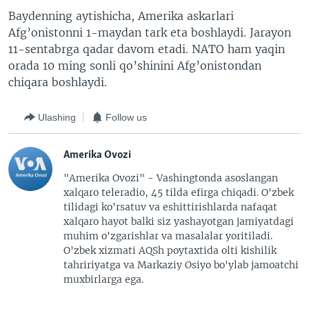
Baydenning aytishicha, Amerika askarlari
Afg’onistonni 1-maydan tark eta boshlaydi. Jarayon
11-sentabrga qadar davom etadi. NATO ham yaqin
orada 10 ming sonli qo’shinini Afg’onistondan
chiqara boshlaydi.
Ulashing
Follow us
Amerika Ovozi
"Amerika Ovozi" - Vashingtonda asoslangan
xalqaro teleradio, 45 tilda efirga chiqadi. O'zbek
tilidagi ko'rsatuv va eshittirishlarda nafaqat
xalqaro hayot balki siz yashayotgan jamiyatdagi
muhim o'zgarishlar va masalalar yoritiladi.
O'zbek xizmati AQSh poytaxtida olti kishilik
tahririyatga va Markaziy Osiyo bo'ylab jamoatchi
muxbirlarga ega.