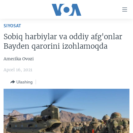
Bosh
sahifaga
boring
Boshiga
SIYOSAT
qayting
BOSH SAHIFA
Sobiq harbiylar va oddiy afg'onlar
Qidiruvga
AMERIKA
Bayden qarorini izohlamoqda
o'ting
MARKAZIY OSIYO
Amerika Ovozi
XALQARO
Aprel 16, 2021
VATANDOSHLAR
Ulashing
MULTIMEDIA
IJTIMOIY TARMOQLAR
AMERIKA MANZARALARI
INGLIZ TILI DARSLARI
XALQARO HAYOT
FACEBOOK
EDITORIAL
VASHINGTON CHOYXONASI
YOUTUBE
MOBIL-SALOM!
INSTAGRAM
Learning English