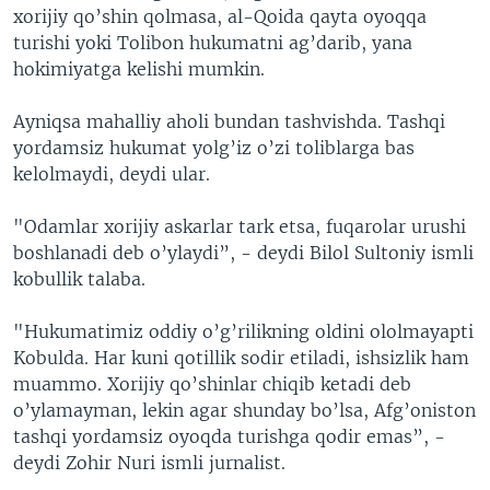
xorijiy qo’shin qolmasa, al-Qoida qayta oyoqqa
turishi yoki Tolibon hukumatni ag’darib, yana
hokimiyatga kelishi mumkin.
Ayniqsa mahalliy aholi bundan tashvishda. Tashqi
yordamsiz hukumat yolg’iz o’zi toliblarga bas
kelolmaydi, deydi ular.
"Odamlar xorijiy askarlar tark etsa, fuqarolar urushi
boshlanadi deb o’ylaydi”, - deydi Bilol Sultoniy ismli
kobullik talaba.
"Hukumatimiz oddiy o’g’rilikning oldini ololmayapti
Kobulda. Har kuni qotillik sodir etiladi, ishsizlik ham
muammo. Xorijiy qo’shinlar chiqib ketadi deb
o’ylamayman, lekin agar shunday bo’lsa, Afg’oniston
tashqi yordamsiz oyoqda turishga qodir emas”, -
deydi Zohir Nuri ismli jurnalist.