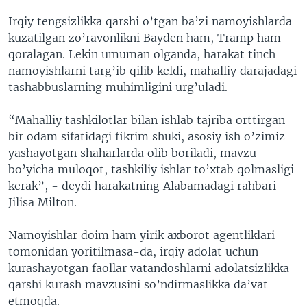
Irqiy tengsizlikka qarshi o’tgan ba’zi namoyishlarda
kuzatilgan zo’ravonlikni Bayden ham, Tramp ham
qoralagan. Lekin umuman olganda, harakat tinch
namoyishlarni targ’ib qilib keldi, mahalliy darajadagi
tashabbuslarning muhimligini urg’uladi.
“Mahalliy tashkilotlar bilan ishlab tajriba orttirgan
bir odam sifatidagi fikrim shuki, asosiy ish o’zimiz
yashayotgan shaharlarda olib boriladi, mavzu
bo’yicha muloqot, tashkiliy ishlar to’xtab qolmasligi
kerak”, - deydi harakatning Alabamadagi rahbari
Jilisa Milton.
Namoyishlar doim ham yirik axborot agentliklari
tomonidan yoritilmasa-da, irqiy adolat uchun
kurashayotgan faollar vatandoshlarni adolatsizlikka
qarshi kurash mavzusini so’ndirmaslikka da’vat
etmoqda.