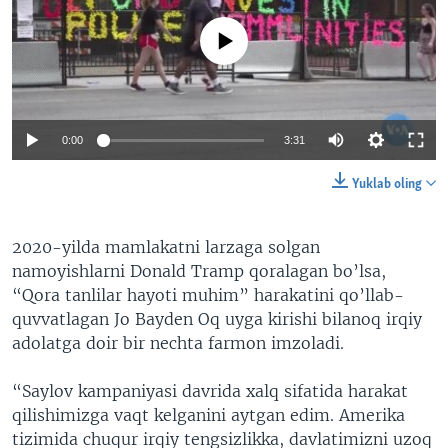
No media source currently available
0:00
3:31
Yuklab oling
2020-yilda mamlakatni larzaga solgan
namoyishlarni Donald Tramp qoralagan bo’lsa,
“Qora tanlilar hayoti muhim” harakatini qo’llab-
quvvatlagan Jo Bayden Oq uyga kirishi bilanoq irqiy
adolatga doir bir nechta farmon imzoladi.
“Saylov kampaniyasi davrida xalq sifatida harakat
qilishimizga vaqt kelganini aytgan edim. Amerika
tizimida chuqur irqiy tengsizlikka, davlatimizni uzoq