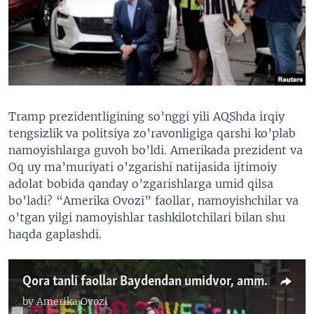
VIDEO
ODNOKLASSNIKI
XABARLAR SURATLARDA
TELEGRAM
TWITTER
SOUNDCLOUD
VOA
Tramp prezidentligining so’nggi yili AQShda irqiy
tengsizlik va politsiya zo’ravonligiga qarshi ko’plab
namoyishlarga guvoh bo’ldi. Amerikada prezident va
Oq uy ma’muriyati o’zgarishi natijasida ijtimoiy
adolat bobida qanday o’zgarishlarga umid qilsa
bo’ladi? “Amerika Ovozi” faollar, namoyishchilar va
o’tgan yilgi namoyishlar tashkilotchilari bilan shu
haqda gaplashdi.
Qora tanli faollar Baydendan umidvor, ammo unga ortiqcha ishonmaydi
by
Amerika Ovozi