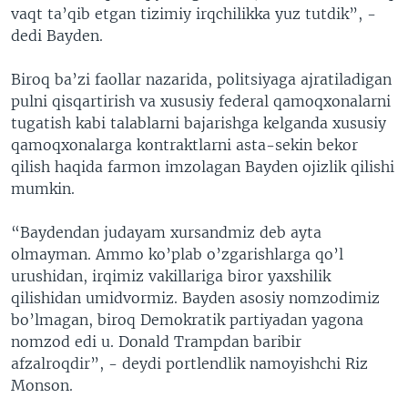
vaqt ta’qib etgan tizimiy irqchilikka yuz tutdik”, -
dedi Bayden.
Biroq ba’zi faollar nazarida, politsiyaga ajratiladigan
pulni qisqartirish va xususiy federal qamoqxonalarni
tugatish kabi talablarni bajarishga kelganda xususiy
qamoqxonalarga kontraktlarni asta-sekin bekor
qilish haqida farmon imzolagan Bayden ojizlik qilishi
mumkin.
“Baydendan judayam xursandmiz deb ayta
olmayman. Ammo ko’plab o’zgarishlarga qo’l
urushidan, irqimiz vakillariga biror yaxshilik
qilishidan umidvormiz. Bayden asosiy nomzodimiz
bo’lmagan, biroq Demokratik partiyadan yagona
nomzod edi u. Donald Trampdan baribir
afzalroqdir”, - deydi portlendlik namoyishchi Riz
Monson.