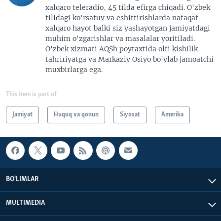
xalqaro teleradio, 45 tilda efirga chiqadi. O'zbek
tilidagi ko'rsatuv va eshittirishlarda nafaqat
xalqaro hayot balki siz yashayotgan jamiyatdagi
muhim o'zgarishlar va masalalar yoritiladi.
O'zbek xizmati AQSh poytaxtida olti kishilik
tahririyatga va Markaziy Osiyo bo'ylab jamoatchi
muxbirlarga ega.
This item is part of
Jamiyat
Huquq va qonun
Siyosat
Amerika
BO'LIMLAR
MULTIMEDIA