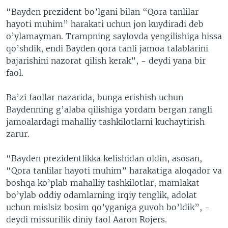
“Bayden prezident bo’lgani bilan “Qora tanlilar
hayoti muhim” harakati uchun jon kuydiradi deb
o’ylamayman. Trampning saylovda yengilishiga hissa
qo’shdik, endi Bayden qora tanli jamoa talablarini
bajarishini nazorat qilish kerak”, - deydi yana bir
faol.
Ba’zi faollar nazarida, bunga erishish uchun
Baydenning g’alaba qilishiga yordam bergan rangli
jamoalardagi mahalliy tashkilotlarni kuchaytirish
zarur.
“Bayden prezidentlikka kelishidan oldin, asosan,
“Qora tanlilar hayoti muhim” harakatiga aloqador va
boshqa ko’plab mahalliy tashkilotlar, mamlakat
bo’ylab oddiy odamlarning irqiy tenglik, adolat
uchun mislsiz bosim qo’yganiga guvoh bo’ldik”, -
deydi missurilik diniy faol Aaron Rojers.