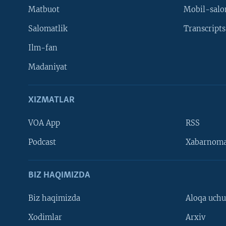
Matbuot
Mobil-salo
Salomatlik
Transcripts
Ilm-fan
Madaniyat
XIZMATLAR
VOA App
RSS
Learning English
Podcast
Xabarnom
BIZ HAQIMIZDA
Biz haqimizda
Aloqa uch
Xodimlar
Arxiv
VOA