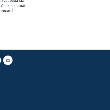
hayot balki siz
. O'zbek xizmati
 jamoatchi