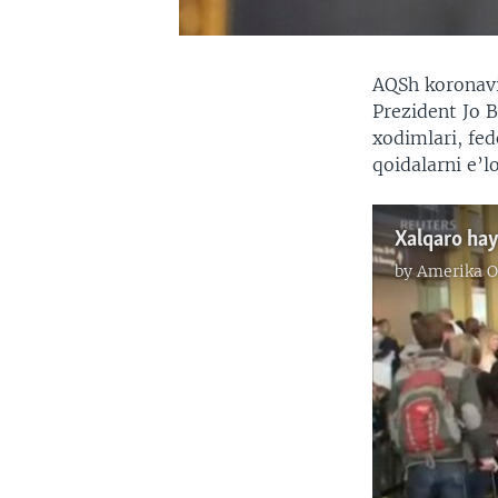
AQSh koronavi
Prezident Jo 
xodimlari, fed
qoidalarni e’lo
Xalqaro hay
by
Amerika O