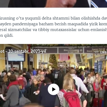
rusning o’ta yuqumli delta shtammi bilan olishishda d
Bayden pandemiyaga barham berish maqsadida yirik kom
eral xizmatchilar va tibbiy mutaxassislar uchun emlanis
n qildi.
ot – 10-sentabr, 2021-yil
EMB
vozi
No media source currently available