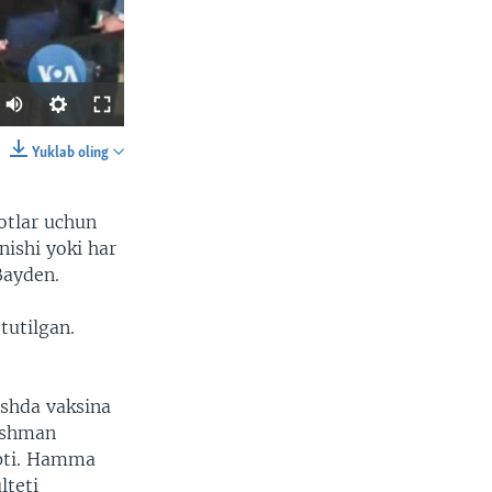
Yuklab oling
SHARE
lotlar uchun
nishi yoki har
 Bayden.
tutilgan.
width
px
ishda vaksina
dushman
apti. Hamma
lteti