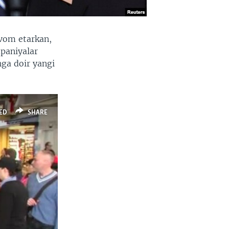
avom etarkan,
paniyalar
hga doir yangi
ED
SHARE