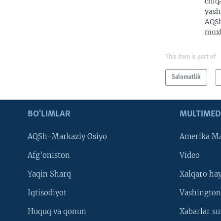
chiq
yash
AQSh
muxb
This item is part of
Salomatlik
BO'LIMLAR
MULTIMED
AQSh-Markaziy Osiyo
Amerika Ma
Afg'oniston
Video
Yaqin Sharq
Xalqaro ha
Iqtisodiyot
Vashington
Huquq va qonun
Xabarlar su