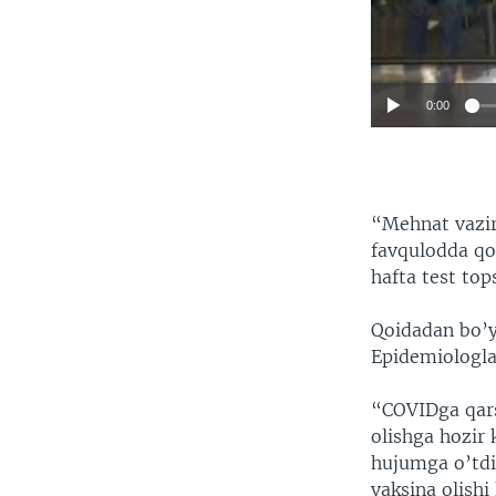
0:00
“Mehnat vazirl
favqulodda qoi
hafta test top
Qoidadan bo’y
Epidemiologla
“COVIDga qars
olishga hozir 
hujumga o’tdi.
vaksina olishi