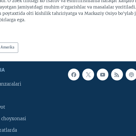
adi. O'zbek tilidagi ko'rsatuv va eshittirishlarda nafaqat xalqaro 
ayotgan jamiyatdagi muhim o'zgarishlar va masalalar yoritiladi
 poytaxtida olti kishilik tahririyatga va Markaziy Osiyo bo'ylab
irlarga ega.
Amerika
IA
nzaralari
yot
 choyxonasi
ratlarda