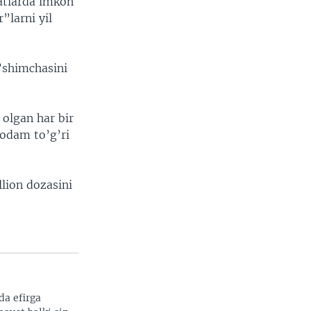
katlarda imkon
”larni yil
o’shimchasini
 olgan har bir
odam to’g’ri
lion dozasini
da efirga