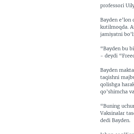
professori Uil
Bayden e’lon 
kutilmoqda. A
jamiyatni bo’
“Bayden bu bil
- deydi “Free
Bayden maktab
taqishni majbu
qolishga hara
qo’shimcha vak
“Buning uchun
Vaksinalar tas
dedi Bayden.