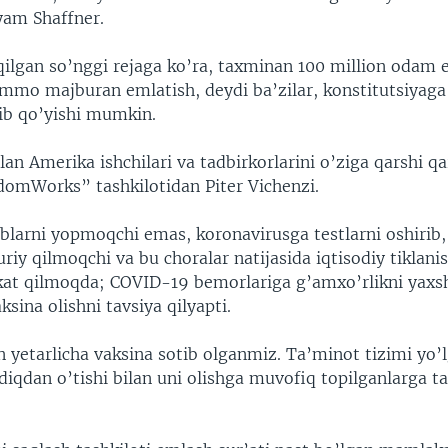
yam Shaffner.
qilgan so’nggi rejaga ko’ra, taxminan 100 million odam 
mmo majburan emlatish, deydi ba’zilar, konstitutsiyaga 
lib qo’yishi mumkin.
an Amerika ishchilari va tadbirkorlarini o’ziga qarshi qa
domWorks” tashkilotidan Piter Vichenzi.
larni yopmoqchi emas, koronavirusga testlarni oshirib,
riy qilmoqchi va bu choralar natijasida iqtisodiy tiklani
kat qilmoqda; COVID-19 bemorlariga g’amxo’rlikni yaxsh
sina olishni tavsiya qilyapti.
 yetarlicha vaksina sotib olganmiz. Ta’minot tizimi yo’l
diqdan o’tishi bilan uni olishga muvofiq topilganlarga tak