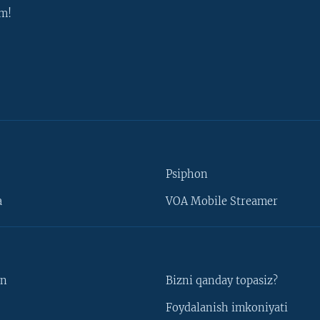
m!
Psiphon
a
VOA Mobile Streamer
un
Bizni qanday topasiz?
Foydalanish imkoniyati