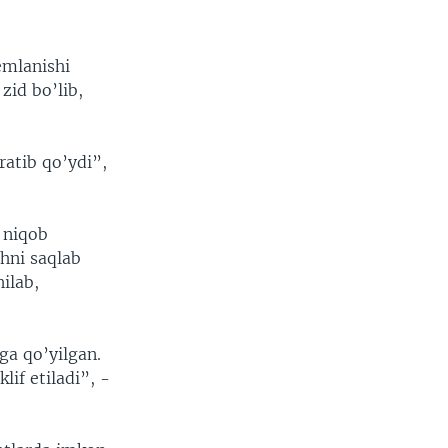
emlanishi
zid bo’lib,
ratib qo’ydi”,
 niqob
shni saqlab
ilab,
ga qo’yilgan.
lif etiladi”, -