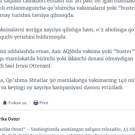
ni saqlash tashkiloti emlash sur’ati past bo’lgan mamla
oli emlanmaguncha qo’shimcha vaksinalarni yoki “buster
rmay turishni tavsiya qilmoqda.
sinalarni xorijga xayriya qilishga ham, o’z aholisiga q
qurbi yetishini bildirmoqda.
sini uddalashda emas. Axir AQShda vaksina yoki “buster”
 mamlakatda birinchi yoki ikkinchi dozani olmaydigan 
di faol Jenni Ottenxof.
a, Qo’shma Shtatlar 90 mamlakatga vaksinaning 140 mil
 va keyingi oy xayriya kampaniyasi davom ettiriladi.
Follow us
Print
ika Ovozi
rika Ovozi" - Vashingtonda asoslangan xalqaro teleradio, 45 til