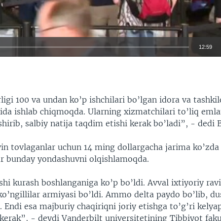
12:59
EMBED
igi 100 va undan ko’p ishchilari bo’lgan idora va tashki
da ishlab chiqmoqda. Ularning xizmatchilari to’liq emla
shirib, salbiy natija taqdim etishi kerak bo’ladi”, - dedi
in tovlaganlar uchun 14 ming dollargacha jarima ko’zda 
r bunday yondashuvni olqishlamoqda.
hi kurash boshlanganiga ko’p bo’ldi. Avval ixtiyoriy rav
ko’ngillilar armiyasi bo’ldi. Ammo delta paydo bo’lib, 
 Endi esa majburiy chaqiriqni joriy etishga to’g’ri kely
 kerak”, - deydi Vanderbilt universitetining Tibbiyot faku