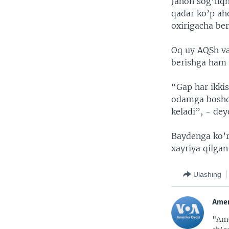
Jahon sog’Iiq
qadar ko’p ah
oxirigacha be
Oq uy AQSh vak
berishga ham 
“Gap har ikki
odamga boshqa
keladi”, - dey
Baydenga ko’r
xayriya qilgan
Ulashing
Amer
"Ame