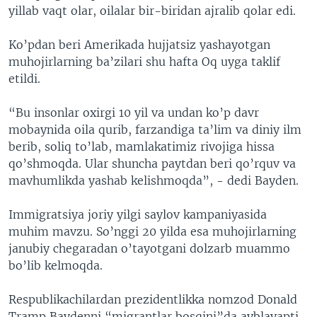
yillab vaqt olar, oilalar bir-biridan ajralib qolar edi.
Ko’pdan beri Amerikada hujjatsiz yashayotgan
muhojirlarning ba’zilari shu hafta Oq uyga taklif
etildi.
“Bu insonlar oxirgi 10 yil va undan ko’p davr
mobaynida oila qurib, farzandiga ta’lim va diniy ilm
berib, soliq to’lab, mamlakatimiz rivojiga hissa
qo’shmoqda. Ular shuncha paytdan beri qo’rquv va
mavhumlikda yashab kelishmoqda”, - dedi Bayden.
Immigratsiya joriy yilgi saylov kampaniyasida
muhim mavzu. So’nggi 20 yilda esa muhojirlarning
janubiy chegaradan o’tayotgani dolzarb muammo
bo’lib kelmoqda.
Respublikachilardan prezidentlikka nomzod Donald
Tramp Baydenni “migrantlar bosqini”da ayblayapti.