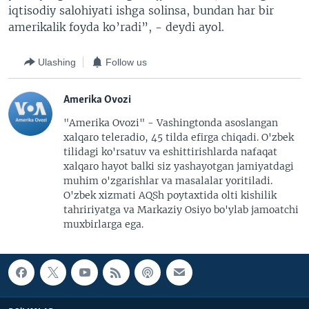
iqtisodiy salohiyati ishga solinsa, bundan har bir
amerikalik foyda ko’radi”, - deydi ayol.
Ulashing
Follow us
Amerika Ovozi
"Amerika Ovozi" - Vashingtonda asoslangan
xalqaro teleradio, 45 tilda efirga chiqadi. O'zbek
tilidagi ko'rsatuv va eshittirishlarda nafaqat
xalqaro hayot balki siz yashayotgan jamiyatdagi
muhim o'zgarishlar va masalalar yoritiladi.
O'zbek xizmati AQSh poytaxtida olti kishilik
tahririyatga va Markaziy Osiyo bo'ylab jamoatchi
muxbirlarga ega.