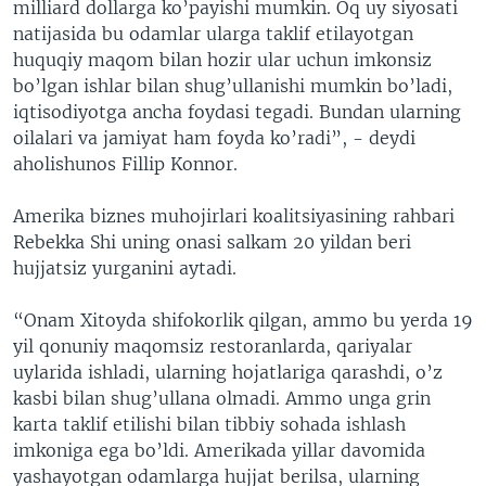
milliard dollarga ko’payishi mumkin. Oq uy siyosati
natijasida bu odamlar ularga taklif etilayotgan
huquqiy maqom bilan hozir ular uchun imkonsiz
bo’lgan ishlar bilan shug’ullanishi mumkin bo’ladi,
iqtisodiyotga ancha foydasi tegadi. Bundan ularning
oilalari va jamiyat ham foyda ko’radi”, - deydi
aholishunos Fillip Konnor.
Amerika biznes muhojirlari koalitsiyasining rahbari
Rebekka Shi uning onasi salkam 20 yildan beri
hujjatsiz yurganini aytadi.
“Onam Xitoyda shifokorlik qilgan, ammo bu yerda 19
yil qonuniy maqomsiz restoranlarda, qariyalar
uylarida ishladi, ularning hojatlariga qarashdi, o’z
kasbi bilan shug’ullana olmadi. Ammo unga grin
karta taklif etilishi bilan tibbiy sohada ishlash
imkoniga ega bo’ldi. Amerikada yillar davomida
yashayotgan odamlarga hujjat berilsa, ularning