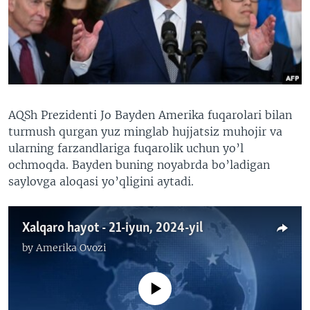
VIDEO
ODNOKLASSNIKI
XABARLAR SURATLARDA
TELEGRAM
TWITTER
SOUNDCLOUD
VOA
AQSh Prezidenti Jo Bayden Amerika fuqarolari bilan
turmush qurgan yuz minglab hujjatsiz muhojir va
ularning farzandlariga fuqarolik uchun yo’l
ochmoqda. Bayden buning noyabrda bo’ladigan
saylovga aloqasi yo’qligini aytadi.
Xalqaro hayot - 21-iyun, 2024-yil
by
Amerika Ovozi
No media source currently available