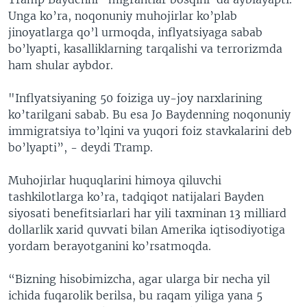
Unga ko’ra, noqonuniy muhojirlar ko’plab
jinoyatlarga qo’l urmoqda, inflyatsiyaga sabab
bo’lyapti, kasalliklarning tarqalishi va terrorizmda
ham shular aybdor.
"Inflyatsiyaning 50 foiziga uy-joy narxlarining
ko’tarilgani sabab. Bu esa Jo Baydenning noqonuniy
immigratsiya to’lqini va yuqori foiz stavkalarini deb
bo’lyapti”, - deydi Tramp.
Muhojirlar huquqlarini himoya qiluvchi
tashkilotlarga ko’ra, tadqiqot natijalari Bayden
siyosati benefitsiarlari har yili taxminan 13 milliard
dollarlik xarid quvvati bilan Amerika iqtisodiyotiga
yordam berayotganini ko’rsatmoqda.
“Bizning hisobimizcha, agar ularga bir necha yil
ichida fuqarolik berilsa, bu raqam yiliga yana 5