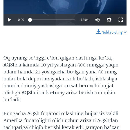
0:00
12:04
Yuklab oling
Oq uyning so’nggi e’lon qilgan dasturiga ko’ra,
AQShda kamida 10 yil yashagan 500 mingga yaqin
odam hamda 21 yoshgacha bo’lgan yana 50 ming
nafar bola deportatsiyadan xoli bo’ladi, ishlashga
hamda doimiy yashashga ruxsat beruvchi hujjat
olishga AQShni tark etmay ariza berishi mumkin
bo’ladi.
Bungacha AQSh fuqarosi oilasining hujjatsiz vakili
Amerika fuqaroligini olish uchun arizani AQShdan
tashqariga chiqib berishi kerak edi. Jarayon ba’zan