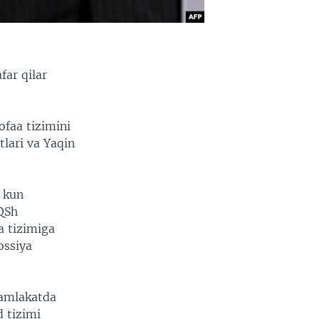
far qilar
ofaa tizimini
tlari va Yaqin
h kun
QSh
a tizimiga
ossiya
mamlakatda
d tizimi