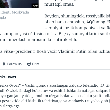
mustaqil emas.
zidenti Moskvada
Bayden, shuningdek, rossiyalik i
oqda
bilan ham uchrashib, AQShning 
samolyotsozlik kompaniyasi va R
iakompaniyasi o'rtasida oltita B-777 samoyotlarini sotib
imni imzolash marosimida ishtirok etdi.
 vitse-prezidenti Bosh vazir Vladimir Putin bilan uchra
Follow us
Print
ika Ovozi
rika Ovozi" - Vashingtonda asoslangan xalqaro teleradio, 45 til
adi. O'zbek tilidagi ko'rsatuv va eshittirishlarda nafaqat xalqaro 
ayotgan jamiyatdagi muhim o'zgarishlar va masalalar yoritiladi
 poytaxtida olti kishilik tahririyatga va Markaziy Osiyo bo'ylab
irlarga ega.