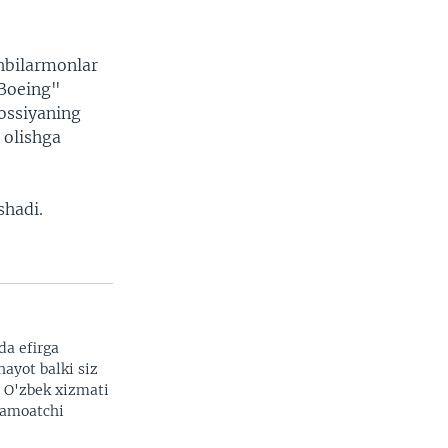
shbilarmonlar
"Boeing"
ossiyaning
 olishga
shadi.
da efirga
hayot balki siz
. O'zbek xizmati
 jamoatchi