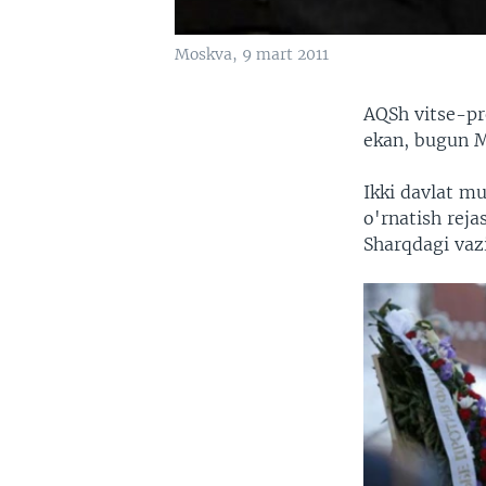
Moskva, 9 mart 2011
AQSh vitse-pr
ekan, bugun M
Ikki davlat m
o'rnatish reja
Sharqdagi vaz