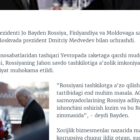
ezidenti Jo Bayden Rossiya, Finlyandiya va Moldovaga sa
oskvada prezident Dmitriy Medvedev bilan uchrashdi.
unosabatlaridan tashqari Yevropada raketaga qarshi mud
si, Rossiyaning Jahon savdo tashkilotiga a'zolik imkoniya
iyat muhokama etildi.
"Rossiyani tashkilotga a'zo qilis
tartibidagi end muhim masala. A
sarmoyadorlarining Rossiya adliy
ishonchini oshirish lozim va bu R
zimmasida", - deydi Bayden.
Xorijlik biznesmenlar nazarida 
korrupsiya chuqur ildiz otgan, su