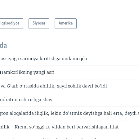
Iqtisodiyot
Siyosat
Amerika
da
Rossiyaga sarmoya kiritishga undamoqda
Hamkorlikning yangi asri
va G’arb o’rtasida ahillik, xayrixohlik davri bo’ldi
udratini oshirishga shay
n aloqalarida iliqlik, lekin do’stmiz deyishga hali erta, deydi t
ilik - Kreml so’nggi 10 yildan beri parvarishlagan illat