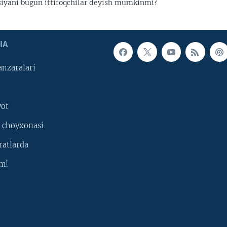
iyani bugun ittifoqchilar deyish mumkinmi?
IA
nzaralari
yot
 choyxonasi
ratlarda
m!