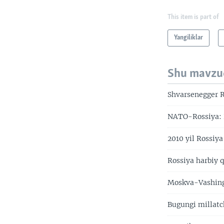
This item is part of
Yangiliklar
Shu mavzu
Shvarsenegger 
NATO-Rossiya: 
2010 yil Rossiya 
Rossiya harbiy q
Moskva-Vashingto
Bugungi millatch