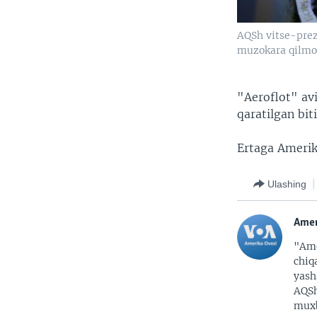
AQSh vitse-pre
muzokara qilm
"Aeroflot" av
qaratilgan bit
Ertaga Amerika
Ulashing
Amer
"Ame
chiq
yash
AQSh
muxb