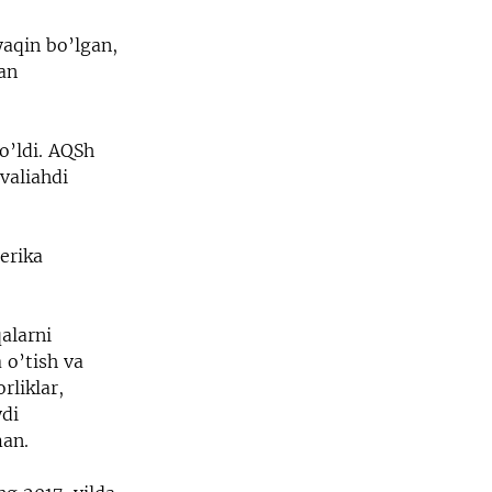
aqin bo’lgan,
an
o’ldi. AQSh
valiahdi
erika
alarni
 o’tish va
rliklar,
ydi
man.