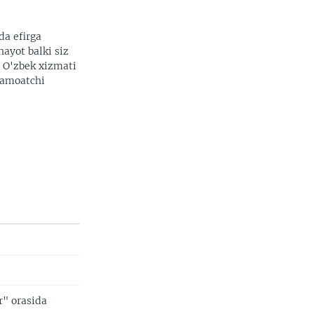
da efirga
hayot balki siz
. O'zbek xizmati
 jamoatchi
r" orasida