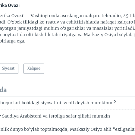
ika Ovozi
rika Ovozi" - Vashingtonda asoslangan xalqaro teleradio, 45 til
adi. O'zbek tilidagi ko'rsatuv va eshittirishlarda nafaqat xalqaro 
ayotgan jamiyatdagi muhim o'zgarishlar va masalalar yoritiladi
 poytaxtida olti kishilik tahririyatga va Markaziy Osiyo bo'ylab
irlarga ega.
Siyosat
Xalqaro
da
huquqlari bobidagi siyosatini izchil deyish mumkinmi?
 Saudiya Arabistoni va Isroilga safar qilishi mumkin
inlik dunyo bo'ylab toptalmoqda, Markaziy Osiyo ahli "ezilganla