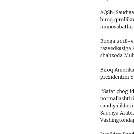
AQSh-Saudiya 
biroq qirolli
munosabatlar 
Bunga 2018-yi
razvedkasiga k
shahzoda Muh
Biroq Amerika
prezidentini 
“Safar chog’id
normallashtiri
saudiyaliklarn
Saudiya Arabis
Vashingtondag