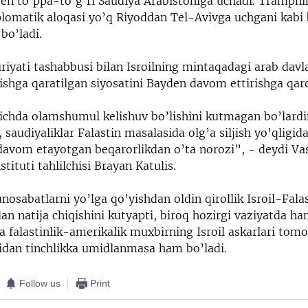
den to’ppa-to’g’ri Saudiya Arabistoniga uchadi. Trampni
diplomatik aloqasi yo’q Riyoddan Tel-Avivga uchgani kab
 bo’ladi.
yati tashabbusi bilan Isroilning mintaqadagi arab davlat
ishga qaratilgan siyosatini Bayden davom ettirishga qaro
ichda olamshumul kelishuv bo’lishini kutmagan bo’lard
 saudiyaliklar Falastin masalasida olg’a siljish yo’qligi
 davom etayotgan beqarorlikdan o’ta norozi”, - deydi V
stituti tahlilchisi Brayan Katulis.
unosabatlarni yo’lga qo’yishdan oldin qirollik Isroil-Falas
an natija chiqishini kutyapti, biroq hozirgi vaziyatda h
a falastinlik-amerikalik muxbirning Isroil askarlari tom
etidan tinchlikka umidlanmasa ham bo’ladi.
Follow us
Print