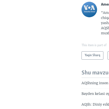
Amer
"Ame
chiq
yash
AQSh
muxb
This item is part of
Yaqin Sharq
Shu mavzu
AQShning inson 
Bayden kelasi oy
AQSh: Diniy erk