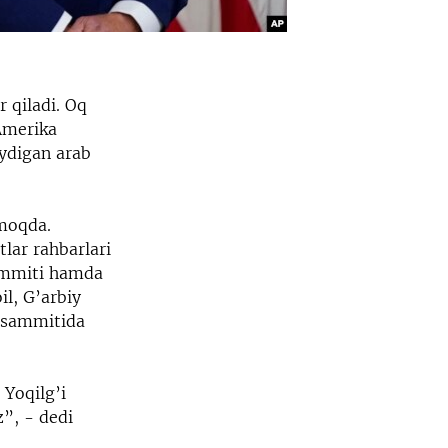
r qiladi. Oq
 Amerika
aydigan arab
tmoqda.
tlar rahbarlari
sammiti hamda
il, G’arbiy
i sammitida
 Yoqilg’i
”, - dedi