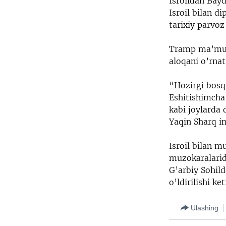
Isroildan Bay
Isroil bilan 
tarixiy parvoz
Tramp ma’muri
aloqani o’rnat
“Hozirgi bosq
Eshitishimcha,
kabi joylarda
Yaqin Sharq in
Isroil bilan m
muzokaralarid
G’arbiy Sohild
o’ldirilishi k
Ulashing