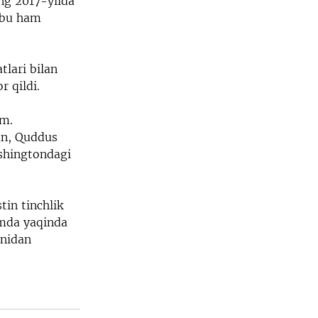
ng 2017-yilda
i bu ham
lari bilan
r qildi.
im.
dan, Quddus
ashingtondagi
tin tinchlik
amda yaqinda
onidan