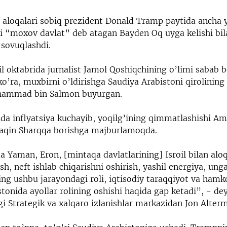
aloqalari sobiq prezident Donald Tramp paytida ancha y
kni “moxov davlat” deb atagan Bayden Oq uyga kelishi bil
sovuqlashdi.
l oktabrida jurnalist Jamol Qoshiqchining o’limi sabab b
o’ra, muxbirni o’ldirishga Saudiya Arabistoni qirolining 
ammad bin Salmon buyurgan.
da inflyatsiya kuchayib, yoqilg’ining qimmatlashishi Am
Yaqin Sharqqa borishga majburlamoqda.
a Yaman, Eron, [mintaqa davlatlarining] Isroil bilan aloq
sh, neft ishlab chiqarishni oshirish, yashil energiya, unga
ing ushbu jarayondagi roli, iqtisodiy taraqqiyot va hamko
tonida ayollar rolining oshishi haqida gap ketadi”, - de
i Strategik va xalqaro izlanishlar markazidan Jon Alter