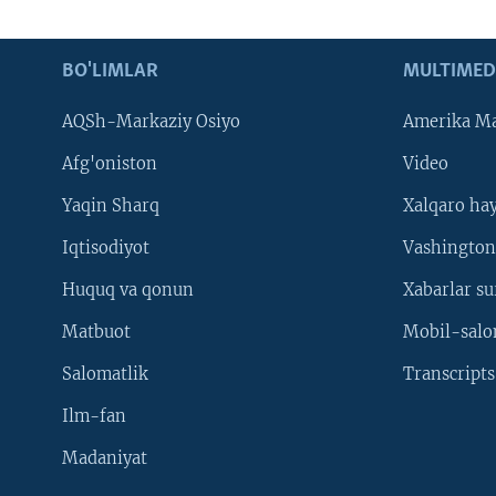
BO'LIMLAR
MULTIMED
AQSh-Markaziy Osiyo
Amerika Ma
Afg'oniston
Video
Yaqin Sharq
Xalqaro ha
Iqtisodiyot
Vashington
Huquq va qonun
Xabarlar su
Matbuot
Mobil-salo
Salomatlik
Transcripts
Ilm-fan
Madaniyat