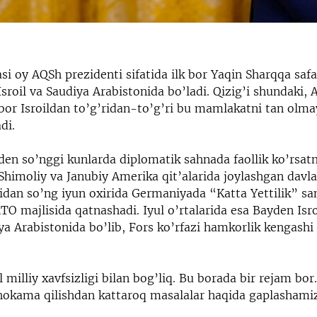
si oy AQSh prezidenti sifatida ilk bor Yaqin Sharqqa safa
Isroil va Saudiya Arabistonida bo’ladi. Qizig’i shundaki,
 bor Isroildan to’g’ridan-to’g’ri bu mamlakatni tan olm
di.
den so’nggi kunlarda diplomatik sahnada faollik ko’rsa
Shimoliy va Janubiy Amerika qit’alarida joylashgan davla
idan so’ng iyun oxirida Germaniyada “Katta Yettilik” 
O majlisida qatnashadi. Iyul o’rtalarida esa Bayden Isro
iya Arabistonida bo’lib, Fors ko’rfazi hamkorlik kengash
l milliy xavfsizligi bilan bog’liq. Bu borada bir rejam bor.
hokama qilishdan kattaroq masalalar haqida gaplashamiz