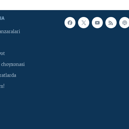
IA
nzaralari
yot
 choyxonasi
ratlarda
m!