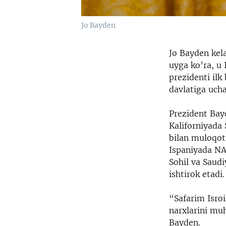
Jo Bayden
Jo Bayden kela
uyga ko’ra, u 
prezidenti ilk
davlatiga ucha
Prezident Bay
Kaliforniyada 
bilan muloqot
Ispaniyada NAT
Sohil va Saud
ishtirok etadi.
“Safarim Isroi
narxlarini mu
Bayden.