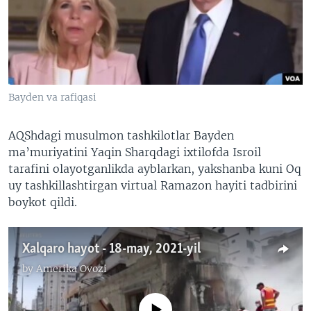
VIDEO
ODNOKLASSNIKI
XABARLAR SURATLARDA
TELEGRAM
TWITTER
SOUNDCLOUD
VOA
Bayden va rafiqasi
AQShdagi musulmon tashkilotlar Bayden
ma’muriyatini Yaqin Sharqdagi ixtilofda Isroil
tarafini olayotganlikda ayblarkan, yakshanba kuni Oq
uy tashkillashtirgan virtual Ramazon hayiti tadbirini
boykot qildi.
Xalqaro hayot - 18-may, 2021-yil
by
Amerika Ovozi
No media source currently available