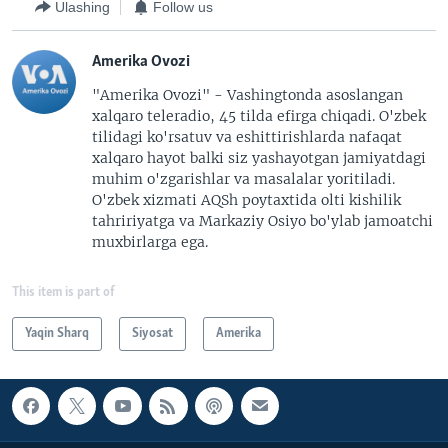
Ulashing
Follow us
Amerika Ovozi
"Amerika Ovozi" - Vashingtonda asoslangan
xalqaro teleradio, 45 tilda efirga chiqadi. O'zbek
tilidagi ko'rsatuv va eshittirishlarda nafaqat
xalqaro hayot balki siz yashayotgan jamiyatdagi
muhim o'zgarishlar va masalalar yoritiladi.
O'zbek xizmati AQSh poytaxtida olti kishilik
tahririyatga va Markaziy Osiyo bo'ylab jamoatchi
muxbirlarga ega.
This item is part of
Yaqin Sharq
Siyosat
Amerika