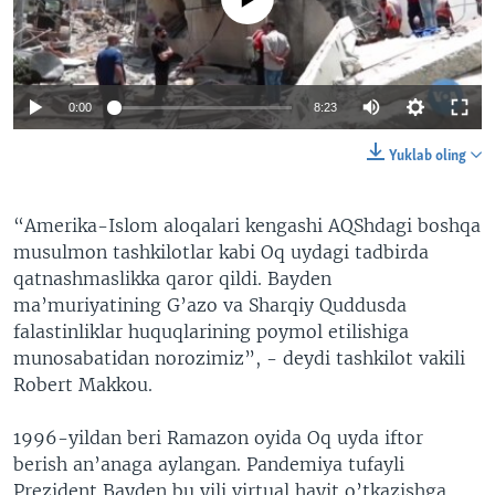
0:00
8:23
Yuklab oling
“Amerika-Islom aloqalari kengashi AQShdagi boshqa
musulmon tashkilotlar kabi Oq uydagi tadbirda
qatnashmaslikka qaror qildi. Bayden
ma’muriyatining G’azo va Sharqiy Quddusda
falastinliklar huquqlarining poymol etilishiga
munosabatidan norozimiz”, - deydi tashkilot vakili
Robert Makkou.
1996-yildan beri Ramazon oyida Oq uyda iftor
berish an’anaga aylangan. Pandemiya tufayli
Prezident Bayden bu yili virtual hayit o’tkazishga