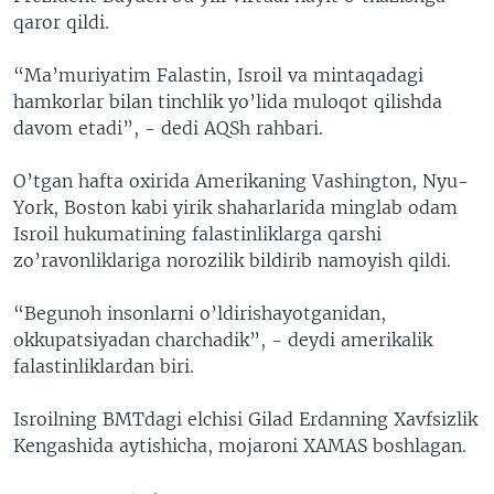
qaror qildi.
“Ma’muriyatim Falastin, Isroil va mintaqadagi
hamkorlar bilan tinchlik yo’lida muloqot qilishda
davom etadi”, - dedi AQSh rahbari.
O’tgan hafta oxirida Amerikaning Vashington, Nyu-
York, Boston kabi yirik shaharlarida minglab odam
Isroil hukumatining falastinliklarga qarshi
zo’ravonliklariga norozilik bildirib namoyish qildi.
“Begunoh insonlarni o’ldirishayotganidan,
okkupatsiyadan charchadik”, - deydi amerikalik
falastinliklardan biri.
Isroilning BMTdagi elchisi Gilad Erdanning Xavfsizlik
Kengashida aytishicha, mojaroni XAMAS boshlagan.