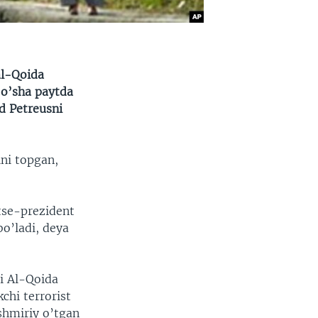
al-Qoida
 o’sha paytda
d Petreusni
ni topgan,
tse-prezident
bo’ladi, deya
ni Al-Qoida
chi terrorist
shmiriy o’tgan