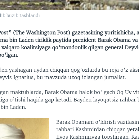
ib buzib tashlandi
ost” (The Washington Post) gazetasining yoritishicha, 
ama bin Laden tiriklik paytida prezident Barak Obama va
 xalqaro koalitsiyaga qo’mondonlik qilgan general Deyvi
bo’lgan.
en yashagan uydan chiqqan qog’ozlarda bu reja o’z aksi
eyvis Ignatius, bu mavzuda uzoq izlangan jurnalist.
gan maktublarda, Barak Obama halok bo’lgach Oq Uy vi
iga o’tishi haqida gap ketadi. Bayden layoqatsiz rahbar 
bin Laden.
Barak Obamani o’ldirish vazifasi
rahbari Kashmirdan chiqqan yetak
Ilyos Kashmiriyga topshirgan. Ka