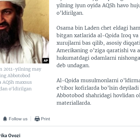
yilning iyun oyida AQSh havo huj
o’ldirilgan.
Osama bin Laden chet eldagi ham
bitgan xatlarida al-Qoida Iroq va
xurujlarni bas qilib, asosiy diqqat
Amerikaning o’ziga qaratishi va 
hukumatdagi odamlarni nishonga 
deb undagan.
n 2011-yilning may
ing Abbotobod
Al-Qoida musulmonlarni o’ldirmas
da AQSh maxsus
e’tibor kofirlarda bo’lsin deyilad
dan o'ldirilgan
Abbotobod shahridagi hovlidan ol
materiallarda.
Follow us
Print
ika Ovozi