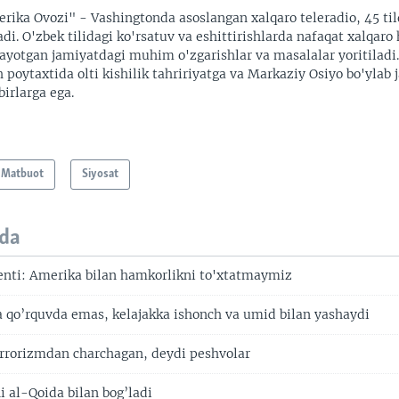
rika Ovozi" - Vashingtonda asoslangan xalqaro teleradio, 45 til
adi. O'zbek tilidagi ko'rsatuv va eshittirishlarda nafaqat xalqaro 
ayotgan jamiyatdagi muhim o'zgarishlar va masalalar yoritiladi
 poytaxtida olti kishilik tahririyatga va Markaziy Osiyo bo'ylab
irlarga ega.
Matbuot
Siyosat
da
enti: Amerika bilan hamkorlikni to'xtatmaymiz
qo’rquvda emas, kelajakka ishonch va umid bilan yashaydi
rrorizmdan charchagan, deydi peshvolar
i al-Qoida bilan bog’ladi