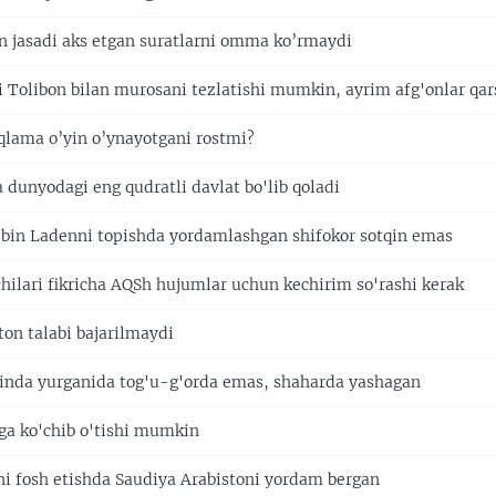
 jasadi aks etgan suratlarni omma ko’rmaydi
i Tolibon bilan murosani tezlatishi mumkin, ayrim afg'onlar qar
oqlama o’yin o’ynayotgani rostmi?
dunyodagi eng qudratli davlat bo'lib qoladi
bin Ladenni topishda yordamlashgan shifokor sotqin emas
hilari fikricha AQSh hujumlar uchun kechirim so'rashi kerak
ton talabi bajarilmaydi
inda yurganida tog'u-g'orda emas, shaharda yashagan
ga ko'chib o'tishi mumkin
ni fosh etishda Saudiya Arabistoni yordam bergan