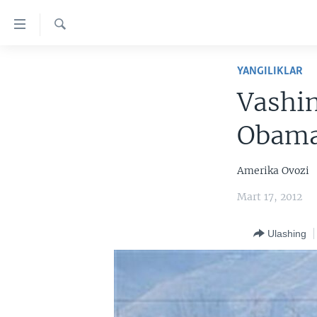
Bosh
sahifaga
boring
Qidiruv
Boshiga
BOSH SAHIFA
YANGILIKLAR
qayting
AMERIKA
Qidiruvga
Vashin
o'ting
MARKAZIY OSIYO
Obaman
XALQARO
VATANDOSHLAR
Amerika Ovozi
MULTIMEDIA
Mart 17, 2012
IJTIMOIY TARMOQLAR
AMERIKA MANZARALARI
Ulashing
INGLIZ TILI DARSLARI
XALQARO HAYOT
FACEBOOK
EDITORIAL
VASHINGTON CHOYXONASI
YOUTUBE
MOBIL-SALOM!
INSTAGRAM