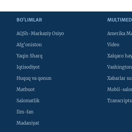
BO'LIMLAR
MULTIMED
AQSh-Markaziy Osiyo
Amerika Ma
Afg'oniston
Video
Yaqin Sharq
Xalqaro ha
Iqtisodiyot
Vashington
Huquq va qonun
Xabarlar su
Matbuot
Mobil-salo
Salomatlik
Transcripts
Ilm-fan
Madaniyat