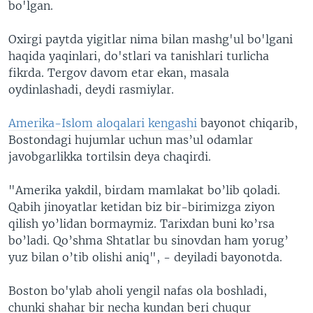
bo'lgan.
Oxirgi paytda yigitlar nima bilan mashg'ul bo'lgani
haqida yaqinlari, do'stlari va tanishlari turlicha
fikrda. Tergov davom etar ekan, masala
oydinlashadi, deydi rasmiylar.
Amerika-Islom aloqalari kengashi
bayonot chiqarib,
Bostondagi hujumlar uchun mas’ul odamlar
javobgarlikka tortilsin deya chaqirdi.
"Amerika yakdil, birdam mamlakat bo’lib qoladi.
Qabih jinoyatlar ketidan biz bir-birimizga ziyon
qilish yo’lidan bormaymiz. Tarixdan buni ko’rsa
bo’ladi. Qo’shma Shtatlar bu sinovdan ham yorug’
yuz bilan o’tib olishi aniq", - deyiladi bayonotda.
Boston bo'ylab aholi yengil nafas ola boshladi,
chunki shahar bir necha kundan beri chuqur