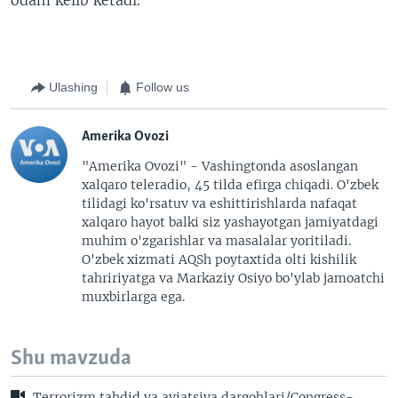
Ulashing
Follow us
Amerika Ovozi
"Amerika Ovozi" - Vashingtonda asoslangan
xalqaro teleradio, 45 tilda efirga chiqadi. O'zbek
tilidagi ko'rsatuv va eshittirishlarda nafaqat
xalqaro hayot balki siz yashayotgan jamiyatdagi
muhim o'zgarishlar va masalalar yoritiladi.
O'zbek xizmati AQSh poytaxtida olti kishilik
tahririyatga va Markaziy Osiyo bo'ylab jamoatchi
muxbirlarga ega.
Shu mavzuda
Terrorizm tahdid va aviatsiya dargohlari/Congress-