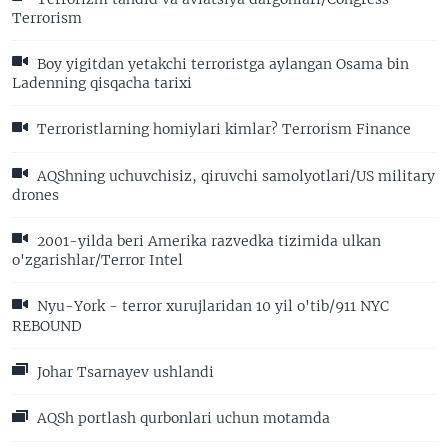
Terrorism
Boy yigitdan yetakchi terroristga aylangan Osama bin
Ladenning qisqacha tarixi
Terroristlarning homiylari kimlar? Terrorism Finance
AQShning uchuvchisiz, qiruvchi samolyotlari/US military
drones
2001-yilda beri Amerika razvedka tizimida ulkan
o'zgarishlar/Terror Intel
Nyu-York - terror xurujlaridan 10 yil o'tib/911 NYC
REBOUND
Johar Tsarnayev ushlandi
AQSh portlash qurbonlari uchun motamda