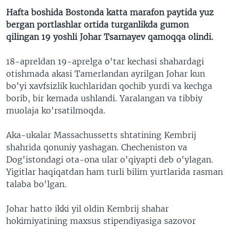
Hafta boshida Bostonda katta marafon paytida yuz
bergan portlashlar ortida turganlikda gumon
qilingan 19 yoshli Johar Tsarnayev qamoqqa olindi.
18-apreldan 19-aprelga o'tar kechasi shahardagi
otishmada akasi Tamerlandan ayrilgan Johar kun
bo'yi xavfsizlik kuchlaridan qochib yurdi va kechga
borib, bir kemada ushlandi. Yaralangan va tibbiy
muolaja ko'rsatilmoqda.
Aka-ukalar Massachussetts shtatining Kembrij
shahrida qonuniy yashagan. Checheniston va
Dog'istondagi ota-ona ular o'qiyapti deb o'ylagan.
Yigitlar haqiqatdan ham turli bilim yurtlarida rasman
talaba bo'lgan.
Johar hatto ikki yil oldin Kembrij shahar
hokimiyatining maxsus stipendiyasiga sazovor