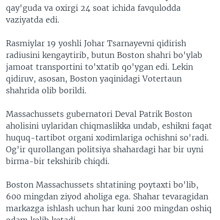
qay'guda va oxirgi 24 soat ichida favqulodda
vaziyatda edi.
Rasmiylar 19 yoshli Johar Tsarnayevni qidirish
radiusini kengaytirib, butun Boston shahri bo'ylab
jamoat transportini to'xtatib qo'ygan edi. Lekin
qidiruv, asosan, Boston yaqinidagi Votertaun
shahrida olib borildi.
Massachussets gubernatori Deval Patrik Boston
aholisini uylaridan chiqmaslikka undab, eshikni faqat
huquq-tartibot organi xodimlariga ochishni so'radi.
Og'ir qurollangan politsiya shahardagi har bir uyni
birma-bir tekshirib chiqdi.
Boston Massachussets shtatining poytaxti bo'lib,
600 mingdan ziyod aholiga ega. Shahar tevaragidan
markazga ishlash uchun har kuni 200 mingdan oshiq
odam kelib ketadi.