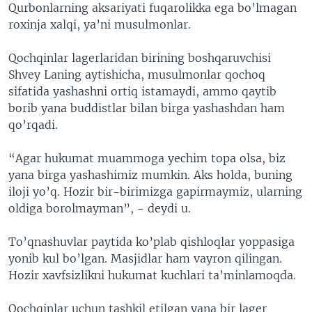
Qurbonlarning aksariyati fuqarolikka ega bo’lmagan
roxinja xalqi, ya’ni musulmonlar.
Qochqinlar lagerlaridan birining boshqaruvchisi
Shvey Laning aytishicha, musulmonlar qochoq
sifatida yashashni ortiq istamaydi, ammo qaytib
borib yana buddistlar bilan birga yashashdan ham
qo’rqadi.
“Agar hukumat muammoga yechim topa olsa, biz
yana birga yashashimiz mumkin. Aks holda, buning
iloji yo’q. Hozir bir-birimizga gapirmaymiz, ularning
oldiga borolmayman”, - deydi u.
To’qnashuvlar paytida ko’plab qishloqlar yoppasiga
yonib kul bo’lgan. Masjidlar ham vayron qilingan.
Hozir xavfsizlikni hukumat kuchlari ta’minlamoqda.
Qochqinlar uchun tashkil etilgan yana bir lager