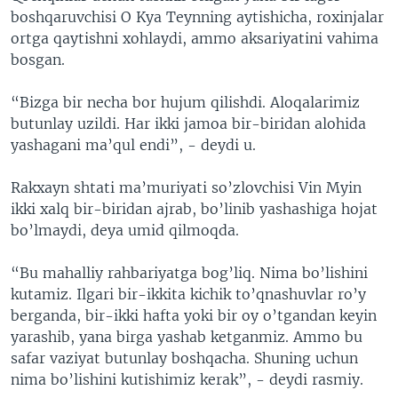
boshqaruvchisi O Kya Teynning aytishicha, roxinjalar
ortga qaytishni xohlaydi, ammo aksariyatini vahima
bosgan.
“Bizga bir necha bor hujum qilishdi. Aloqalarimiz
butunlay uzildi. Har ikki jamoa bir-biridan alohida
yashagani ma’qul endi”, - deydi u.
Rakxayn shtati ma’muriyati so’zlovchisi Vin Myin
ikki xalq bir-biridan ajrab, bo’linib yashashiga hojat
bo’lmaydi, deya umid qilmoqda.
“Bu mahalliy rahbariyatga bog’liq. Nima bo’lishini
kutamiz. Ilgari bir-ikkita kichik to’qnashuvlar ro’y
berganda, bir-ikki hafta yoki bir oy o’tgandan keyin
yarashib, yana birga yashab ketganmiz. Ammo bu
safar vaziyat butunlay boshqacha. Shuning uchun
nima bo’lishini kutishimiz kerak”, - deydi rasmiy.