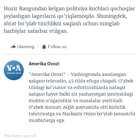
Hozir Rangundan kelgan politsiya kuchlari qochoqlar
joylashgan lagerlarni qo’riqlamoqda. Shuningdek,
shtat bo’ylab tinchlikni saqlash uchun minglab
harbiylar safarbar etilgan.
Ulashing
Follow us
Amerika Ovozi
"Amerika Ovozi" - Vashingtonda asoslangan
xalqaro teleradio, 45 tilda efirga chiqadi. O'zbek
tilidagi ko'rsatuv va eshittirishlarda nafaqat
xalqaro hayot balki siz yashayotgan jamiyatdagi
muhim o'zgarishlar va masalalar yoritiladi.
O'zbek xizmati AQSh poytaxtida olti kishilik
tahririyatga va Markaziy Osiyo bo'ylab jamoatchi
muxbirlarga ega.
This item is part of