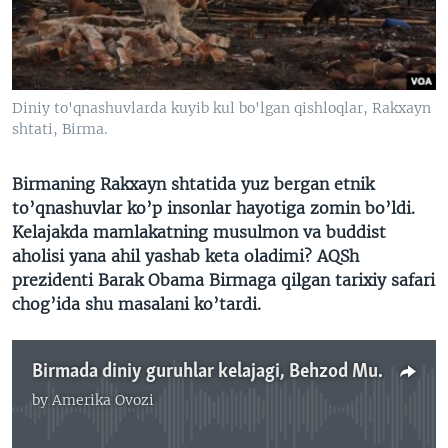
VIDEO
ODNOKLASSNIKI
XABARLAR SURATLARDA
TELEGRAM
TWITTER
Diniy to'qnashuvlarda kuyib kul bo'lgan qishloqlar, Rakxayn
SOUNDCLOUD
VOA
shtati, Birma.
Birmaning Rakxayn shtatida yuz bergan etnik
to’qnashuvlar ko’p insonlar hayotiga zomin bo’ldi.
Kelajakda mamlakatning musulmon va buddist
aholisi yana ahil yashab keta oladimi? AQSh
prezidenti Barak Obama Birmaga qilgan tarixiy safari
chog’ida shu masalani ko’tardi.
Birmada diniy guruhlar kelajagi, Behzod Muhammadiy
by
Amerika Ovozi
No media source currently available