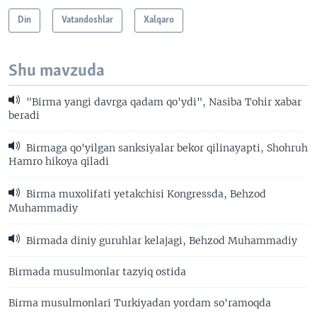
Din
Vatandoshlar
Xalqaro
Shu mavzuda
"Birma yangi davrga qadam qo'ydi", Nasiba Tohir xabar
beradi
Birmaga qo'yilgan sanksiyalar bekor qilinayapti, Shohruh
Hamro hikoya qiladi
Birma muxolifati yetakchisi Kongressda, Behzod
Muhammadiy
Birmada diniy guruhlar kelajagi, Behzod Muhammadiy
Birmada musulmonlar tazyiq ostida
Birma musulmonlari Turkiyadan yordam so'ramoqda