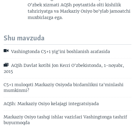
O'zbek xizmati AQSh poytaxtida olti kishilik
tahririyatga va Markaziy Osiyo bo'ylab jamoatchi
muxbirlarga ega.
Shu mavzuda
Vashingtonda C5+1 yig'ini boshlanish arafasida
AQSh Davlat kotibi Jon Kerri O'zbekistonda, 1-noyabr,
2015
C5+1 muloqoti Markaziy Osiyoda birdamlikni ta'minlashi
mumkinmi?
AQSh: Markaziy Osiyo kelajagi integratsiyada
Markaziy Osiyo tashqi ishlar vazirlari Vashingtonga tashrif
buyurmoqda