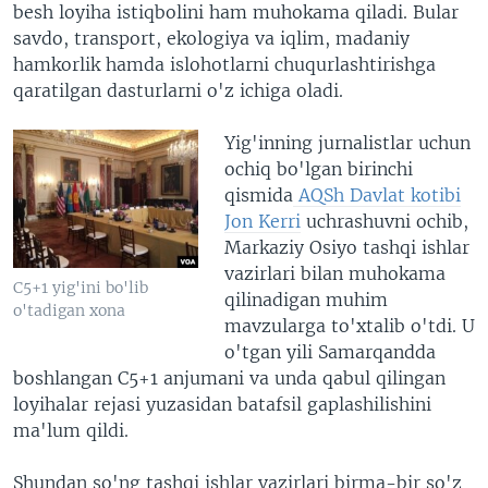
besh loyiha istiqbolini ham muhokama qiladi. Bular
savdo, transport, ekologiya va iqlim, madaniy
hamkorlik hamda islohotlarni chuqurlashtirishga
qaratilgan dasturlarni o'z ichiga oladi.
Yig'inning jurnalistlar uchun
ochiq bo'lgan birinchi
qismida
AQSh Davlat kotibi
Jon Kerri
uchrashuvni ochib,
Markaziy Osiyo tashqi ishlar
vazirlari bilan muhokama
C5+1 yig'ini bo'lib
qilinadigan muhim
o'tadigan xona
mavzularga to'xtalib o'tdi. U
o'tgan yili Samarqandda
boshlangan C5+1 anjumani va unda qabul qilingan
loyihalar rejasi yuzasidan batafsil gaplashilishini
ma'lum qildi.
Shundan so'ng tashqi ishlar vazirlari birma-bir so'z