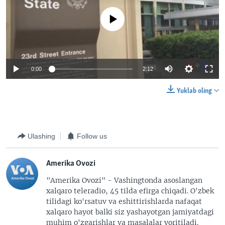
No media source currently available
0:00
2:12
Yuklab oling
Ulashing
Follow us
Amerika Ovozi
"Amerika Ovozi" - Vashingtonda asoslangan
xalqaro teleradio, 45 tilda efirga chiqadi. O'zbek
tilidagi ko'rsatuv va eshittirishlarda nafaqat
xalqaro hayot balki siz yashayotgan jamiyatdagi
muhim o'zgarishlar va masalalar yoritiladi.