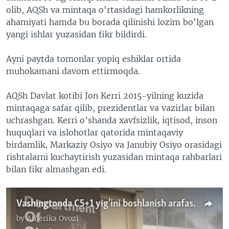
olib, AQSh va mintaqa o'rtasidagi hamkorlikning
ahamiyati hamda bu borada qilinishi lozim bo'lgan
yangi ishlar yuzasidan fikr bildirdi.
Ayni paytda tomonlar yopiq eshiklar ortida
muhokamani davom ettirmoqda.
AQSh Davlat kotibi Jon Kerri 2015-yilning kuzida
mintaqaga safar qilib, prezidentlar va vazirlar bilan
uchrashgan. Kerri o’shanda xavfsizlik, iqtisod, inson
huquqlari va islohotlar qatorida mintaqaviy
birdamlik, Markaziy Osiyo va Janubiy Osiyo orasidagi
rishtalarni kuchaytirish yuzasidan mintaqa rahbarlari
bilan fikr almashgan edi.
Vashingtonda C5+1 yig'ini boshlanish arafasida
by
Amerika Ovozi