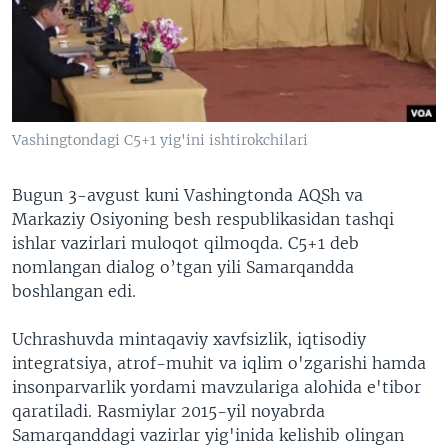
VIDEO
ODNOKLASSNIKI
XABARLAR SURATLARDA
TELEGRAM
TWITTER
SOUNDCLOUD
VOA
Vashingtondagi C5+1 yig'ini ishtirokchilari
Bugun 3-avgust kuni Vashingtonda AQSh va
Markaziy Osiyoning besh respublikasidan tashqi
ishlar vazirlari muloqot qilmoqda. C5+1 deb
nomlangan dialog o’tgan yili Samarqandda
boshlangan edi.
Uchrashuvda mintaqaviy xavfsizlik, iqtisodiy
integratsiya, atrof-muhit va iqlim o'zgarishi hamda
insonparvarlik yordami mavzulariga alohida e'tibor
qaratiladi. Rasmiylar 2015-yil noyabrda
Samarqanddagi vazirlar yig'inida kelishib olingan