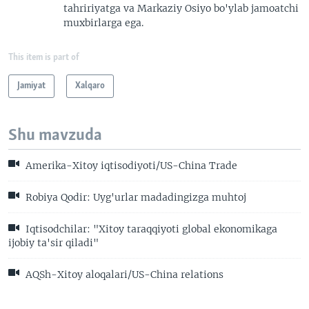
tahririyatga va Markaziy Osiyo bo'ylab jamoatchi
muxbirlarga ega.
This item is part of
Jamiyat
Xalqaro
Shu mavzuda
Amerika-Xitoy iqtisodiyoti/US-China Trade
Robiya Qodir: Uyg'urlar madadingizga muhtoj
Iqtisodchilar: "Xitoy taraqqiyoti global ekonomikaga
ijobiy ta'sir qiladi"
AQSh-Xitoy aloqalari/US-China relations