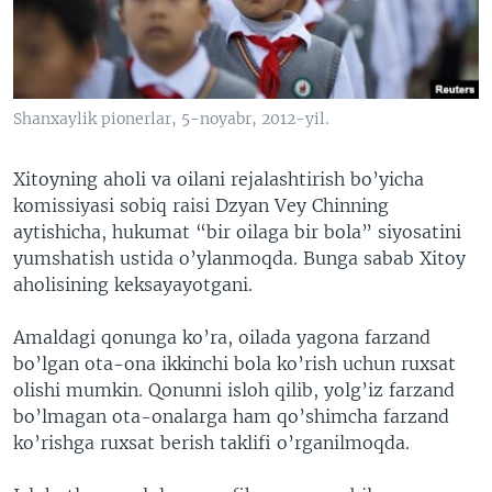
VIDEO
ODNOKLASSNIKI
XABARLAR SURATLARDA
TELEGRAM
TWITTER
Shanxaylik pionerlar, 5-noyabr, 2012-yil.
SOUNDCLOUD
VOA
Xitoyning aholi va oilani rejalashtirish bo’yicha
komissiyasi sobiq raisi Dzyan Vey Chinning
aytishicha, hukumat “bir oilaga bir bola” siyosatini
yumshatish ustida o’ylanmoqda. Bunga sabab Xitoy
aholisining keksayayotgani.
Amaldagi qonunga ko’ra, oilada yagona farzand
bo’lgan ota-ona ikkinchi bola ko’rish uchun ruxsat
olishi mumkin. Qonunni isloh qilib, yolg’iz farzand
bo’lmagan ota-onalarga ham qo’shimcha farzand
ko’rishga ruxsat berish taklifi o’rganilmoqda.