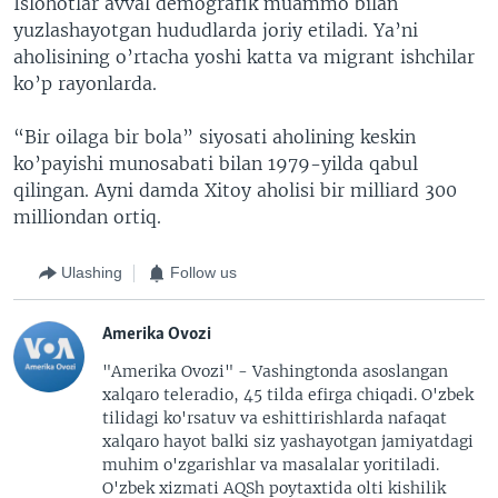
Islohotlar avval demografik muammo bilan
yuzlashayotgan hududlarda joriy etiladi. Ya’ni
aholisining o’rtacha yoshi katta va migrant ishchilar
ko’p rayonlarda.
“Bir oilaga bir bola” siyosati aholining keskin
ko’payishi munosabati bilan 1979-yilda qabul
qilingan. Ayni damda Xitoy aholisi bir milliard 300
milliondan ortiq.
Ulashing
Follow us
Amerika Ovozi
"Amerika Ovozi" - Vashingtonda asoslangan
xalqaro teleradio, 45 tilda efirga chiqadi. O'zbek
tilidagi ko'rsatuv va eshittirishlarda nafaqat
xalqaro hayot balki siz yashayotgan jamiyatdagi
muhim o'zgarishlar va masalalar yoritiladi.
O'zbek xizmati AQSh poytaxtida olti kishilik