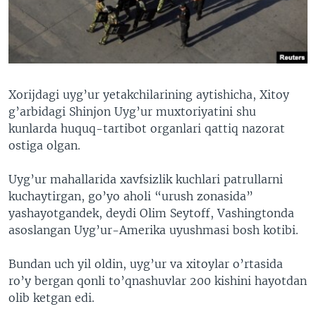
VIDEO
ODNOKLASSNIKI
XABARLAR SURATLARDA
TELEGRAM
TWITTER
SOUNDCLOUD
VOA
Xorijdagi uyg’ur yetakchilarining aytishicha, Xitoy
g’arbidagi Shinjon Uyg’ur muxtoriyatini shu
kunlarda huquq-tartibot organlari qattiq nazorat
ostiga olgan.
Uyg’ur mahallarida xavfsizlik kuchlari patrullarni
kuchaytirgan, go’yo aholi “urush zonasida”
yashayotgandek, deydi Olim Seytoff, Vashingtonda
asoslangan Uyg’ur-Amerika uyushmasi bosh kotibi.
Bundan uch yil oldin, uyg’ur va xitoylar o’rtasida
ro’y bergan qonli to’qnashuvlar 200 kishini hayotdan
olib ketgan edi.