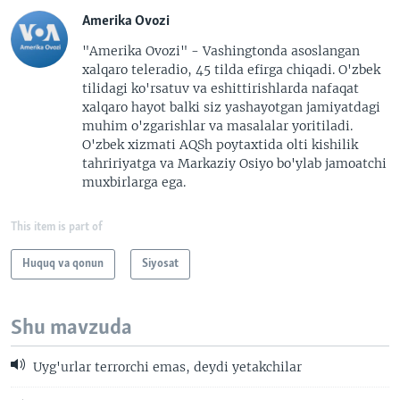
Amerika Ovozi
"Amerika Ovozi" - Vashingtonda asoslangan
xalqaro teleradio, 45 tilda efirga chiqadi. O'zbek
tilidagi ko'rsatuv va eshittirishlarda nafaqat
xalqaro hayot balki siz yashayotgan jamiyatdagi
muhim o'zgarishlar va masalalar yoritiladi.
O'zbek xizmati AQSh poytaxtida olti kishilik
tahririyatga va Markaziy Osiyo bo'ylab jamoatchi
muxbirlarga ega.
This item is part of
Huquq va qonun
Siyosat
Shu mavzuda
Uyg'urlar terrorchi emas, deydi yetakchilar