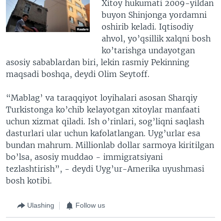
Xitoy hukumati 2009-yildan
buyon Shinjonga yordamni
oshirib keladi. Iqtisodiy
ahvol, yo’qsillik xalqni bosh
ko’tarishga undayotgan
asosiy sabablardan biri, lekin rasmiy Pekinning
maqsadi boshqa, deydi Olim Seytoff.
“Mablag’ va taraqqiyot loyihalari asosan Sharqiy
Turkistonga ko’chib kelayotgan xitoylar manfaati
uchun xizmat qiladi. Ish o’rinlari, sog’liqni saqlash
dasturlari ular uchun kafolatlangan. Uyg’urlar esa
bundan mahrum. Millionlab dollar sarmoya kiritilgan
bo’lsa, asosiy muddao - immigratsiyani
tezlashtirish”, - deydi Uyg’ur-Amerika uyushmasi
bosh kotibi.
Ulashing
Follow us