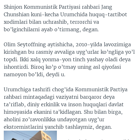
Shinjon Kommunistik Partiyasi rahbari Jang
Chunshian kuni-kecha Urumchida huquq-tartibot
xodimlari bilan uchrashib, terrorchi va
bo’lginchilarni ayab o’tirmang, degan.
Olim Seytoffning aytishicha, 2010-yilda lavozimiga
kirishgan bu rasmiy avvaliga uyg’urlar ko’ngliga yo’l
topdi. Ikki xalq yonma-yon tinch yashay oladi deya
ishontirdi. Biroq ko’p o’tmay uning asl qiyofasi
namoyon bo’ldi, deydi u.
Urumchiga tashrifi chog’ida Kommunistik Partiya
rahbari mintaqadagi vaziyatni barqaror deya
ta’riflab, diniy erkinlik va inson huquqlari davlat
himoyasida ekanini ta’kidlagan. Shu bilan birga,
aholini zo’ravonlikka undayotgan uyg’ur
ekstremistlarini yanchib tashlaymiz, degan.