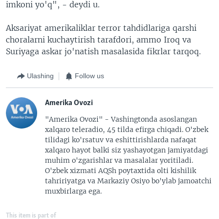
imkoni yo'q", - deydi u.
Aksariyat amerikaliklar terror tahdidlariga qarshi
choralarni kuchaytirish tarafdori, ammo Iroq va
Suriyaga askar jo'natish masalasida fikrlar tarqoq.
Ulashing
Follow us
Amerika Ovozi
"Amerika Ovozi" - Vashingtonda asoslangan
xalqaro teleradio, 45 tilda efirga chiqadi. O'zbek
tilidagi ko'rsatuv va eshittirishlarda nafaqat
xalqaro hayot balki siz yashayotgan jamiyatdagi
muhim o'zgarishlar va masalalar yoritiladi.
O'zbek xizmati AQSh poytaxtida olti kishilik
tahririyatga va Markaziy Osiyo bo'ylab jamoatchi
muxbirlarga ega.
This item is part of