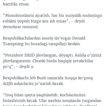
hamfikr emas.
"Musulmonlarni ajratish, har bir suriyalik muhojirga
eshikni yopish bizga xos ish emas", - deydi
demokrat nomzod.
Respublikachilardan asosiy da'vogar Donald
Trampning bu boradagi tanqidlari keskin.
"Prezident IShID jilovlangan, deyapti. Aslida o'zimiz
jilovlanganmiz. Chunki bizda haqiqiy yetakchilar
yo'q", - deydi u.
Respublikachi Jeb Bush nazarida Iroqqa ko'proq
AQSh askarlarini jo'natish kerak.
"Iroq bilan qayta yaqinlashib, kuchlarimizni
birlashtirish kerak. Ular xavfsiz zonalarda turgandan