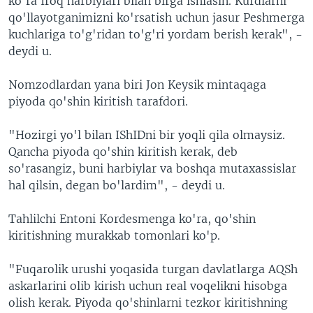
ko'ra Iroq harbiylari bilan birga ishlasin. Kurdlarni
qo'llayotganimizni ko'rsatish uchun jasur Peshmerga
kuchlariga to'g'ridan to'g'ri yordam berish kerak", -
deydi u.
Nomzodlardan yana biri Jon Keysik mintaqaga
piyoda qo'shin kiritish tarafdori.
"Hozirgi yo'l bilan IShIDni bir yoqli qila olmaysiz.
Qancha piyoda qo'shin kiritish kerak, deb
so'rasangiz, buni harbiylar va boshqa mutaxassislar
hal qilsin, degan bo'lardim", - deydi u.
Tahlilchi Entoni Kordesmenga ko'ra, qo'shin
kiritishning murakkab tomonlari ko'p.
"Fuqarolik urushi yoqasida turgan davlatlarga AQSh
askarlarini olib kirish uchun real voqelikni hisobga
olish kerak. Piyoda qo'shinlarni tezkor kiritishning