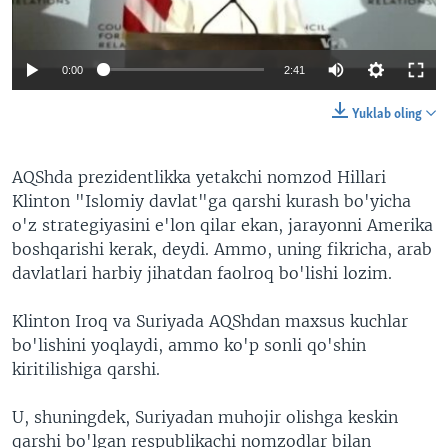
VIDEO
ODNOKLASSNIKI
XABARLAR SURATLARDA
TELEGRAM
0:00
2:41
TWITTER
Yuklab oling
SOUNDCLOUD
VOA
AQShda prezidentlikka yetakchi nomzod Hillari
Klinton "Islomiy davlat"ga qarshi kurash bo'yicha
o'z strategiyasini e'lon qilar ekan, jarayonni Amerika
boshqarishi kerak, deydi. Ammo, uning fikricha, arab
davlatlari harbiy jihatdan faolroq bo'lishi lozim.
Klinton Iroq va Suriyada AQShdan maxsus kuchlar
bo'lishini yoqlaydi, ammo ko'p sonli qo'shin
kiritilishiga qarshi.
U, shuningdek, Suriyadan muhojir olishga keskin
qarshi bo'lgan respublikachi nomzodlar bilan