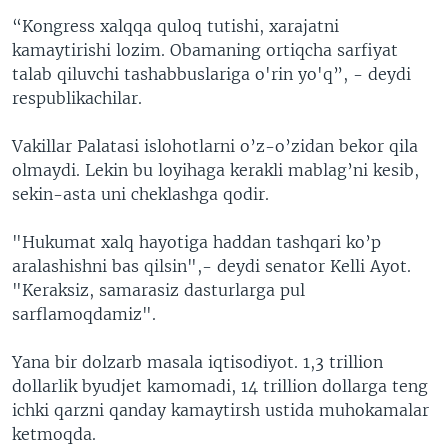
“Kongress xalqqa quloq tutishi, xarajatni
kamaytirishi lozim. Obamaning ortiqcha sarfiyat
talab qiluvchi tashabbuslariga o'rin yo'q”, - deydi
respublikachilar.
Vakillar Palatasi islohotlarni o’z-o’zidan bekor qila
olmaydi. Lekin bu loyihaga kerakli mablag’ni kesib,
sekin-asta uni cheklashga qodir.
"Hukumat xalq hayotiga haddan tashqari ko’p
aralashishni bas qilsin",- deydi senator Kelli Ayot.
"Keraksiz, samarasiz dasturlarga pul
sarflamoqdamiz".
Yana bir dolzarb masala iqtisodiyot. 1,3 trillion
dollarlik byudjet kamomadi, 14 trillion dollarga teng
ichki qarzni qanday kamaytirsh ustida muhokamalar
ketmoqda.