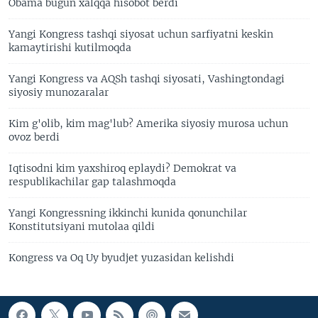
Obama bugun xalqqa hisobot berdi
Yangi Kongress tashqi siyosat uchun sarfiyatni keskin
kamaytirishi kutilmoqda
Yangi Kongress va AQSh tashqi siyosati, Vashingtondagi
siyosiy munozaralar
Kim g'olib, kim mag'lub? Amerika siyosiy murosa uchun
ovoz berdi
Iqtisodni kim yaxshiroq eplaydi? Demokrat va
respublikachilar gap talashmoqda
Yangi Kongressning ikkinchi kunida qonunchilar
Konstitutsiyani mutolaa qildi
Kongress va Oq Uy byudjet yuzasidan kelishdi