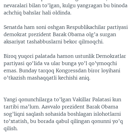
nevaralari bilan to'lgan, kulgu yangragan bu binoda
achchiq bahslar hali oldinda.
Senatda ham soni oshgan Respublikachilar partiyasi
demokrat prezident Barak Obama olg’a surgan
aksariyat tashabbuslarni bekor qilmoqchi.
Biroq yuqori palatada hamon ustunlik Demokratlar
partiyasi qo'lida va ular bunga yo’l qo’ymoqchi
emas. Bunday tarqoq Kongressdan biror loyihani
o’tkazish mashaqqatli kechishi aniq.
Yangi qonunchilarga to’lgan Vakillar Palatasi kun
tartibi ma’lum. Aavvalo prezident Barak Obama
sog’liqni saqlash sohasida boshlagan islohotlarni
to'xtatish, bu borada qabul qilingan qonunni yo’q
qilish.