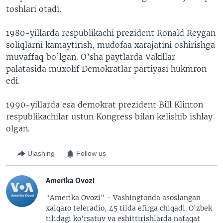
toshlari otadi.
1980-yillarda respublikachi prezident Ronald Reygan
soliqlarni kamaytirish, mudofaa xarajatini oshirishga
muvaffaq bo’lgan. O’sha paytlarda Vakillar
palatasida muxolif Demokratlar partiyasi hukmron
edi.
1990-yillarda esa demokrat prezident Bill Klinton
respublikachilar ustun Kongress bilan kelishib ishlay
olgan.
Ulashing
Follow us
Amerika Ovozi
"Amerika Ovozi" - Vashingtonda asoslangan
xalqaro teleradio, 45 tilda efirga chiqadi. O'zbek
tilidagi ko'rsatuv va eshittirishlarda nafaqat