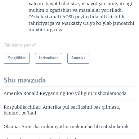
xalqaro hayot balki siz yashayotgan jamiyatdagi
muhim o'zgarishlar va masalalar yoritiladi.
O'zbek xizmati AQSh poytaxtida olti kishilik
tahririyatga va Markaziy Osiyo bo'ylab jamoatchi
muxbirlarga ega.
This item is part of
Yangiliklar
Iqtisodiyot
Amerika
Shu mavzuda
Amerika Ronald Reyganning 100 yilligini nishonlamoqda
Respublikachilar: Amerika pul sarflashni bas qilmasa,
bankrot bo’ladi
Obama: Amerika imkoniyatlar makoni bo'lib qolishi kerak