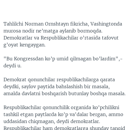
Tahlilchi Norman Ornshtayn fikricha, Vashingtonda
murosa nodir ne’matga aylanib bormoqda.
Demokratlar va Respublikachilar o’rtasida tafovut
g’oyat kengaygan.
"Bu Kongressdan ko’p umid qilmagan bo’lardim",-
deydi u.
Demokrat qonunchilar respublikachilarga qarata
deydki, saylov paytida bahslashish bir masala,
amalda davlatni boshqarish butunlay boshqa masala.
Respublikachilar qonunchilik organida ko'pchilikni
tashkil etgan paytlarda ko'p va'dalar bergan, ammo
uddasidan chiqmagan, deydi demokratlar.
Respublikachilar ham demokratlarga shunday tanqid