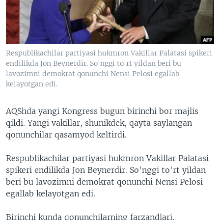
VIDEO
ODNOKLASSNIKI
XABARLAR SURATLARDA
TELEGRAM
TWITTER
Respublikachilar partiyasi hukmron Vakillar Palatasi spikeri
SOUNDCLOUD
VOA
endilikda Jon Beynerdir. So'nggi to'rt yildan beri bu
lavozimni demokrat qonunchi Nensi Pelosi egallab
kelayotgan edi.
AQShda yangi Kongress bugun birinchi bor majlis
qildi. Yangi vakillar, shunikdek, qayta saylangan
qonunchilar qasamyod keltirdi.
Respublikachilar partiyasi hukmron Vakillar Palatasi
spikeri endilikda Jon Beynerdir. So'nggi to'rt yildan
beri bu lavozimni demokrat qonunchi Nensi Pelosi
egallab kelayotgan edi.
Birinchi kunda qonunchilarning farzandlari,