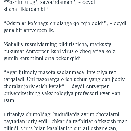
“Yoshim ulug’, xavotirdaman”, - deydi
shaharliklardan biri.
“Odamlar ko’chaga chiqishga qo’rqib qoldi”, - deydi
yana bir antverpenlik.
Mahalliy rasmiylarning bildirishicha, markaziy
hukumat Antverpen kabi virus o’choqlariga ko’z
yumib karantinni erta bekor qildi.
“Agar ijtimoiy masofa saqlanmasa, infeksiya tez
tarqaladi. Uni nazoratga olish uchun yangidan jiddiy
choralar joriy etish kerak”, - deydi Antverpen
universitetining vaksinologiya professori Pyer Van
Dam.
Britaniya shimoldagi hududlarda ayrim choralarni
qaytadan joriy etdi. Ichkarida tadbirlar o’tkazish man
qilindi. Virus bilan kasallanish sur’ati oshar ekan,