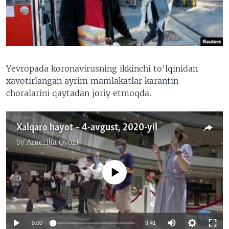
VIDEO
ODNOKLASSNIKI
XABARLAR SURATLARDA
TELEGRAM
TWITTER
SOUNDCLOUD
VOA
Yevropada koronavirusning ikkinchi to’lqinidan
xavotirlangan ayrim mamlakatlar karantin
choralarini qaytadan joriy etmoqda.
Xalqaro hayot – 4-avgust, 2020-yil
by
Amerika Ovozi
No media source currently available
0:00
9:41