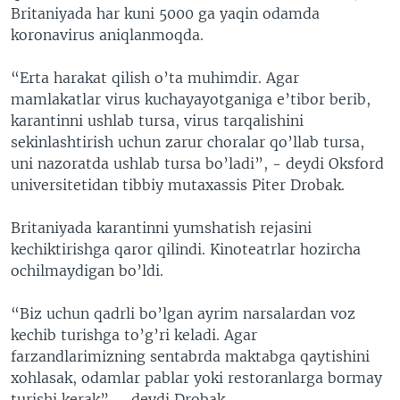
Britaniyada har kuni 5000 ga yaqin odamda
koronavirus aniqlanmoqda.
“Erta harakat qilish o’ta muhimdir. Agar
mamlakatlar virus kuchayayotganiga e’tibor berib,
karantinni ushlab tursa, virus tarqalishini
sekinlashtirish uchun zarur choralar qo’llab tursa,
uni nazoratda ushlab tursa bo’ladi”, - deydi Oksford
universitetidan tibbiy mutaxassis Piter Drobak.
Britaniyada karantinni yumshatish rejasini
kechiktirishga qaror qilindi. Kinoteatrlar hozircha
ochilmaydigan bo’ldi.
“Biz uchun qadrli bo’lgan ayrim narsalardan voz
kechib turishga to’g’ri keladi. Agar
farzandlarimizning sentabrda maktabga qaytishini
xohlasak, odamlar pablar yoki restoranlarga bormay
turishi kerak”, - deydi Drobak.