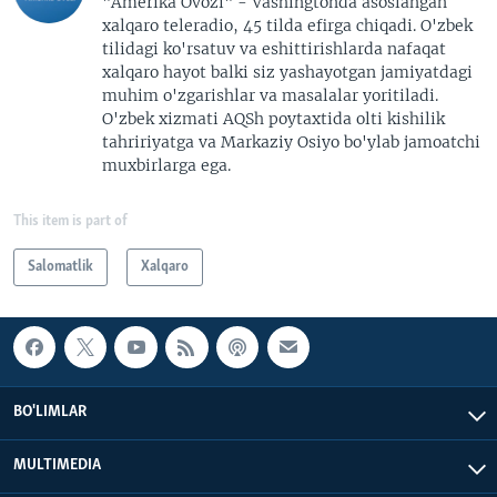
"Amerika Ovozi" - Vashingtonda asoslangan
xalqaro teleradio, 45 tilda efirga chiqadi. O'zbek
tilidagi ko'rsatuv va eshittirishlarda nafaqat
xalqaro hayot balki siz yashayotgan jamiyatdagi
muhim o'zgarishlar va masalalar yoritiladi.
O'zbek xizmati AQSh poytaxtida olti kishilik
tahririyatga va Markaziy Osiyo bo'ylab jamoatchi
muxbirlarga ega.
This item is part of
Salomatlik
Xalqaro
BO'LIMLAR
MULTIMEDIA