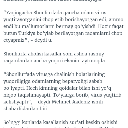
“Yaqingacha Shonliurfada qancha odam virus
yuqtirayotganini chop etib borishayotgan edi, ammo
endi bu ma’lumotlarni bermay qo’yishdi. Hozir faqat
butun Turkiya bo’ylab berilayotgan raqamlarni chop
etyapmiz”, - deydi u.
Shonliurfa aholisi kasallar soni aslida rasmiy
raqamlardan ancha yuqori ekanini aytmoqda.
“Shonliurfada virusga chalinish holatlarining
yuqoriligiga odamlarning beparvoligi sabab
bo’lyapti. Hech kimning qoidalar bilan ishi yo’q,
niqob taqishmayapti. To’ylarga borib, virus yuqtirib
kelishyapti”, - deydi Mehmet Akdeniz ismli
shaharliklardan biri.
So’nggi kunlarda kasallanish sur’ati keskin oshishi