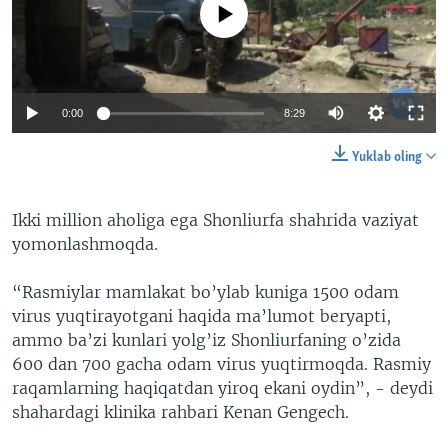
No media source currently available
0:00
8:29
Yuklab oling
Ikki million aholiga ega Shonliurfa shahrida vaziyat
yomonlashmoqda.
“Rasmiylar mamlakat bo’ylab kuniga 1500 odam
virus yuqtirayotgani haqida ma’lumot beryapti,
ammo ba’zi kunlari yolg’iz Shonliurfaning o’zida
600 dan 700 gacha odam virus yuqtirmoqda. Rasmiy
raqamlarning haqiqatdan yiroq ekani oydin”, - deydi
shahardagi klinika rahbari Kenan Gengech.