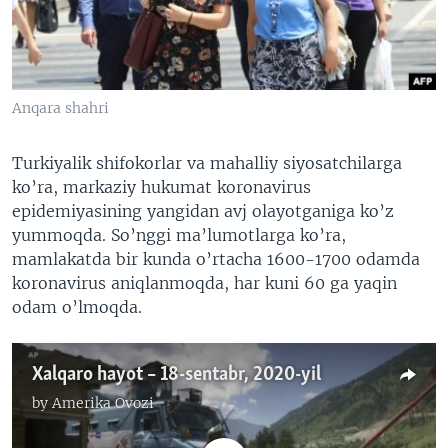
VIDEO
ODNOKLASSNIKI
XABARLAR SURATLARDA
TELEGRAM
TWITTER
Anqara shahri
SOUNDCLOUD
VOA
Turkiyalik shifokorlar va mahalliy siyosatchilarga
ko’ra, markaziy hukumat koronavirus
epidemiyasining yangidan avj olayotganiga ko’z
yummoqda. So’nggi ma’lumotlarga ko’ra,
mamlakatda bir kunda o’rtacha 1600-1700 odamda
koronavirus aniqlanmoqda, har kuni 60 ga yaqin
odam o’lmoqda.
Xalqaro hayot – 18-sentabr, 2020-yil
by
Amerika Ovozi