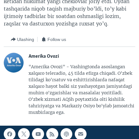
ketidan hukumat yangi cheklovlar joriy etdi. Uydan
tashqarida niqob taqish majburiy bo’ldi, to’y kabi
ijtimoiy tadbirlar bir soatdan oshmasligi lozim,
raqslar va dasturxon yozishga ruxsat yo’q.
Ulashing
Follow us
Amerika Ovozi
"Amerika Ovozi" - Vashingtonda asoslangan
xalqaro teleradio, 45 tilda efirga chiqadi. O'zbek
tilidagi ko'rsatuv va eshittirishlarda nafaqat
xalqaro hayot balki siz yashayotgan jamiyatdagi
muhim o'zgarishlar va masalalar yoritiladi.
O'zbek xizmati AQSh poytaxtida olti kishilik
tahririyatga va Markaziy Osiyo bo'ylab jamoatchi
muxbirlarga ega.