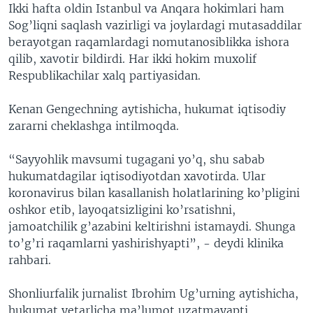
Ikki hafta oldin Istanbul va Anqara hokimlari ham
Sog’liqni saqlash vazirligi va joylardagi mutasaddilar
berayotgan raqamlardagi nomutanosiblikka ishora
qilib, xavotir bildirdi. Har ikki hokim muxolif
Respublikachilar xalq partiyasidan.
Kenan Gengechning aytishicha, hukumat iqtisodiy
zararni cheklashga intilmoqda.
“Sayyohlik mavsumi tugagani yo’q, shu sabab
hukumatdagilar iqtisodiyotdan xavotirda. Ular
koronavirus bilan kasallanish holatlarining ko’pligini
oshkor etib, layoqatsizligini ko’rsatishni,
jamoatchilik g’azabini keltirishni istamaydi. Shunga
to’g’ri raqamlarni yashirishyapti”, - deydi klinika
rahbari.
Shonliurfalik jurnalist Ibrohim Ug’urning aytishicha,
hukumat yetarlicha ma’lumot uzatmayapti.