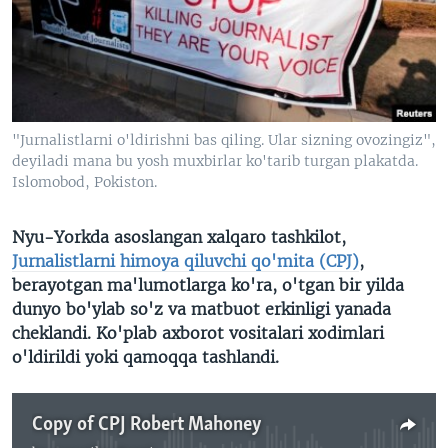
VIDEO
ODNOKLASSNIKI
XABARLAR SURATLARDA
TELEGRAM
TWITTER
SOUNDCLOUD
VOA
"Jurnalistlarni o'ldirishni bas qiling. Ular sizning ovozingiz",
deyiladi mana bu yosh muxbirlar ko'tarib turgan plakatda.
Islomobod, Pokiston.
Nyu-Yorkda asoslangan xalqaro tashkilot,
Jurnalistlarni himoya qiluvchi qo'mita (CPJ)
,
berayotgan ma'lumotlarga ko'ra, o'tgan bir yilda
dunyo bo'ylab so'z va matbuot erkinligi yanada
cheklandi. Ko'plab axborot vositalari xodimlari
o'ldirildi yoki qamoqqa tashlandi.
Copy of CPJ Robert Mahoney