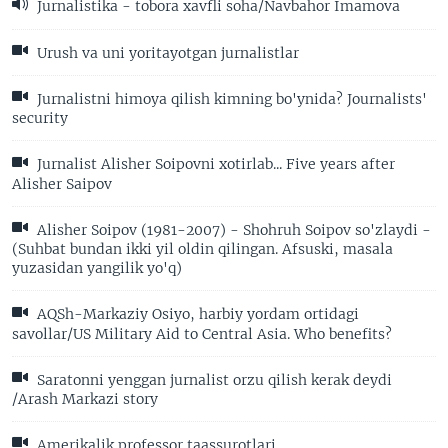
Jurnalistika - tobora xavfli soha/Navbahor Imamova
Urush va uni yoritayotgan jurnalistlar
Jurnalistni himoya qilish kimning bo'ynida? Journalists'
security
Jurnalist Alisher Soipovni xotirlab... Five years after
Alisher Saipov
Alisher Soipov (1981-2007) - Shohruh Soipov so'zlaydi -
(Suhbat bundan ikki yil oldin qilingan. Afsuski, masala
yuzasidan yangilik yo'q)
AQSh-Markaziy Osiyo, harbiy yordam ortidagi
savollar/US Military Aid to Central Asia. Who benefits?
Saratonni yenggan jurnalist orzu qilish kerak deydi
/Arash Markazi story
Amerikalik professor taassurotlari