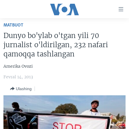
Bosh
sahifaga
boring
Boshiga
MATBUOT
qayting
BOSH SAHIFA
Dunyo bo'ylab o'tgan yili 70
Qidiruvga
AMERIKA
jurnalist o'ldirilgan, 232 nafari
o'ting
MARKAZIY OSIYO
qamoqqa tashlangan
XALQARO
Amerika Ovozi
VATANDOSHLAR
Fevral 14, 2013
MULTIMEDIA
Ulashing
IJTIMOIY TARMOQLAR
AMERIKA MANZARALARI
INGLIZ TILI DARSLARI
XALQARO HAYOT
FACEBOOK
EDITORIAL
VASHINGTON CHOYXONASI
YOUTUBE
MOBIL-SALOM!
INSTAGRAM
Learning English