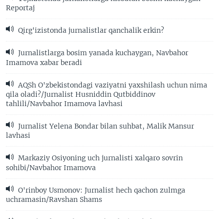
Reportaj
Qirg'izistonda jurnalistlar qanchalik erkin?
Jurnalistlarga bosim yanada kuchaygan, Navbahor
Imamova xabar beradi
AQSh O'zbekistondagi vaziyatni yaxshilash uchun nima
qila oladi?/Jurnalist Husniddin Qutbiddinov
tahlili/Navbahor Imamova lavhasi
Jurnalist Yelena Bondar bilan suhbat, Malik Mansur
lavhasi
Markaziy Osiyoning uch jurnalisti xalqaro sovrin
sohibi/Navbahor Imamova
O'rinboy Usmonov: Jurnalist hech qachon zulmga
uchramasin/Ravshan Shams