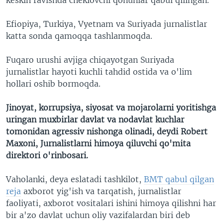
Efiopiya, Turkiya, Vyetnam va Suriyada jurnalistlar
katta sonda qamoqqa tashlanmoqda.
Fuqaro urushi avjiga chiqayotgan Suriyada
jurnalistlar hayoti kuchli tahdid ostida va o'lim
hollari oshib bormoqda.
Jinoyat, korrupsiya, siyosat va mojarolarni yoritishga
uringan muxbirlar davlat va nodavlat kuchlar
tomonidan agressiv nishonga olinadi, deydi Robert
Maxoni, Jurnalistlarni himoya qiluvchi qo'mita
direktori o'rinbosari.
Vaholanki, deya eslatadi tashkilot,
BMT qabul qilgan
reja
axborot yig'ish va tarqatish, jurnalistlar
faoliyati, axborot vositalari ishini himoya qilishni har
bir a'zo davlat uchun oliy vazifalardan biri deb