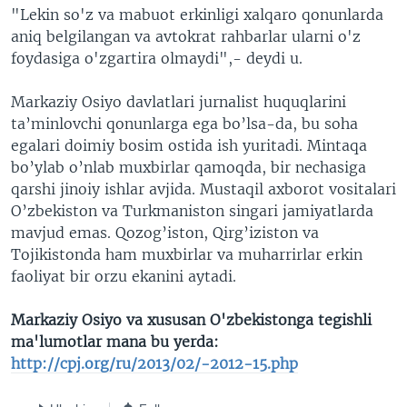
"Lekin so'z va mabuot erkinligi xalqaro qonunlarda
aniq belgilangan va avtokrat rahbarlar ularni o'z
foydasiga o'zgartira olmaydi",- deydi u.
Markaziy Osiyo davlatlari jurnalist huquqlarini
ta’minlovchi qonunlarga ega bo’lsa-da, bu soha
egalari doimiy bosim ostida ish yuritadi. Mintaqa
bo’ylab o’nlab muxbirlar qamoqda, bir nechasiga
qarshi jinoiy ishlar avjida. Mustaqil axborot vositalari
O’zbekiston va Turkmaniston singari jamiyatlarda
mavjud emas. Qozog’iston, Qirg’iziston va
Tojikistonda ham muxbirlar va muharrirlar erkin
faoliyat bir orzu ekanini aytadi.
Markaziy Osiyo va xususan O'zbekistonga tegishli
ma'lumotlar mana bu yerda:
http://cpj.org/ru/2013/02/-2012-15.php