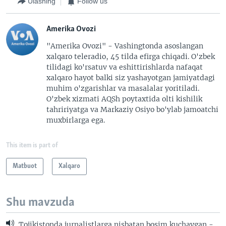
Ulashing
Follow us
Amerika Ovozi
"Amerika Ovozi" - Vashingtonda asoslangan
xalqaro teleradio, 45 tilda efirga chiqadi. O'zbek
tilidagi ko'rsatuv va eshittirishlarda nafaqat
xalqaro hayot balki siz yashayotgan jamiyatdagi
muhim o'zgarishlar va masalalar yoritiladi.
O'zbek xizmati AQSh poytaxtida olti kishilik
tahririyatga va Markaziy Osiyo bo'ylab jamoatchi
muxbirlarga ega.
This item is part of
Matbuot
Xalqaro
Shu mavzuda
Tojikistonda jurnalistlarga nisbatan bosim kuchaygan -