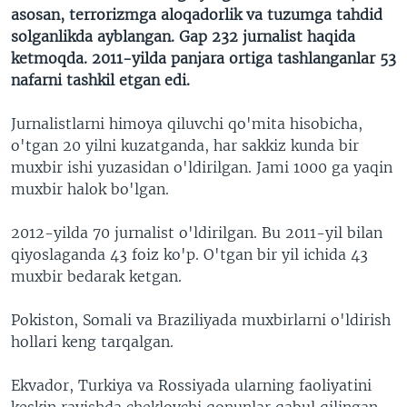
asosan, terrorizmga aloqadorlik va tuzumga tahdid
solganlikda ayblangan. Gap 232 jurnalist haqida
ketmoqda. 2011-yilda panjara ortiga tashlanganlar 53
nafarni tashkil etgan edi.
Jurnalistlarni himoya qiluvchi qo'mita hisobicha,
o'tgan 20 yilni kuzatganda, har sakkiz kunda bir
muxbir ishi yuzasidan o'ldirilgan. Jami 1000 ga yaqin
muxbir halok bo'lgan.
2012-yilda 70 jurnalist o'ldirilgan. Bu 2011-yil bilan
qiyoslaganda 43 foiz ko'p. O'tgan bir yil ichida 43
muxbir bedarak ketgan.
Pokiston, Somali va Braziliyada muxbirlarni o'ldirish
hollari keng tarqalgan.
Ekvador, Turkiya va Rossiyada ularning faoliyatini
keskin ravishda cheklovchi qonunlar qabul qilingan.