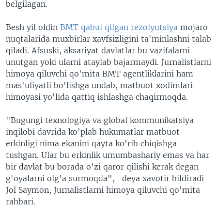
belgilagan.
Besh yil oldin
BMT qabul qilgan rezolyutsiya
mojaro
nuqtalarida muxbirlar xavfsizligini ta'minlashni talab
qiladi. Afsuski, aksariyat davlatlar bu vazifalarni
unutgan yoki ularni ataylab bajarmaydi. Jurnalistlarni
himoya qiluvchi qo'mita BMT agentliklarini ham
mas'uliyatli bo'lishga undab, matbuot xodimlari
himoyasi yo'lida qattiq ishlashga chaqirmoqda.
"Bugungi texnologiya va global kommunikatsiya
inqilobi davrida ko'plab hukumatlar matbuot
erkinligi nima ekanini qayta ko'rib chiqishga
tushgan. Ular bu erkinlik umumbashariy emas va har
bir davlat bu borada o'zi qaror qilishi kerak degan
g'oyalarni olg'a surmoqda",- deya xavotir bildiradi
Jol Saymon, Jurnalistlarni himoya qiluvchi qo'mita
rahbari.