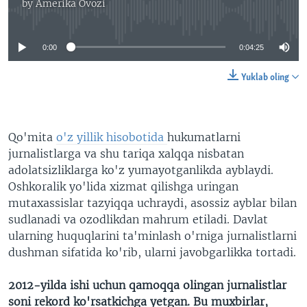
by
Amerika Ovozi
No media source currently available
0:00
0:04:25
Yuklab oling
Qo'mita
o'z yillik hisobotida
hukumatlarni
jurnalistlarga va shu tariqa xalqqa nisbatan
adolatsizliklarga ko'z yumayotganlikda ayblaydi.
Oshkoralik yo'lida xizmat qilishga uringan
mutaxassislar tazyiqqa uchraydi, asossiz ayblar bilan
sudlanadi va ozodlikdan mahrum etiladi. Davlat
ularning huquqlarini ta'minlash o'rniga jurnalistlarni
dushman sifatida ko'rib, ularni javobgarlikka tortadi.
2012-yilda ishi uchun qamoqqa olingan jurnalistlar
soni rekord ko'rsatkichga yetgan. Bu muxbirlar,