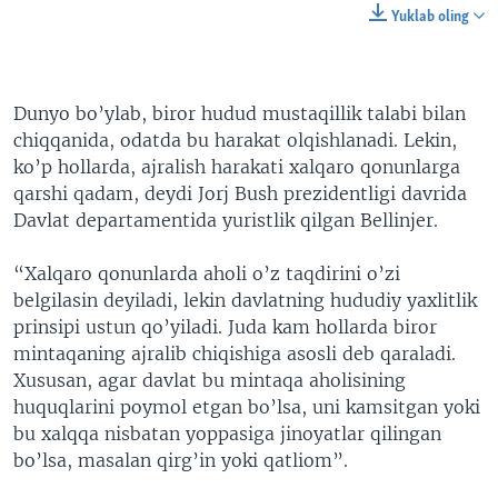
Yuklab oling
Dunyo bo’ylab, biror hudud mustaqillik talabi bilan
chiqqanida, odatda bu harakat olqishlanadi. Lekin,
ko’p hollarda, ajralish harakati xalqaro qonunlarga
qarshi qadam, deydi Jorj Bush prezidentligi davrida
Davlat departamentida yuristlik qilgan Bellinjer.
“Xalqaro qonunlarda aholi o’z taqdirini o’zi
belgilasin deyiladi, lekin davlatning hududiy yaxlitlik
prinsipi ustun qo’yiladi. Juda kam hollarda biror
mintaqaning ajralib chiqishiga asosli deb qaraladi.
Xususan, agar davlat bu mintaqa aholisining
huquqlarini poymol etgan bo’lsa, uni kamsitgan yoki
bu xalqqa nisbatan yoppasiga jinoyatlar qilingan
bo’lsa, masalan qirg’in yoki qatliom”.