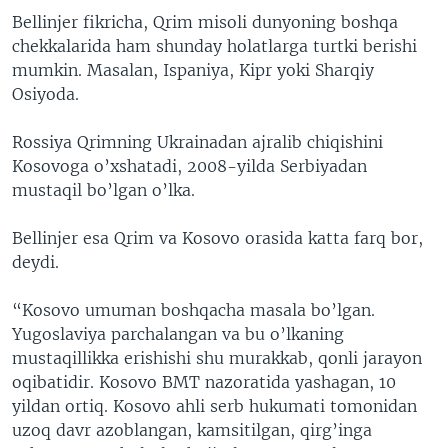
Bellinjer fikricha, Qrim misoli dunyoning boshqa
chekkalarida ham shunday holatlarga turtki berishi
mumkin. Masalan, Ispaniya, Kipr yoki Sharqiy
Osiyoda.
Rossiya Qrimning Ukrainadan ajralib chiqishini
Kosovoga o’xshatadi, 2008-yilda Serbiyadan
mustaqil bo’lgan o’lka.
Bellinjer esa Qrim va Kosovo orasida katta farq bor,
deydi.
“Kosovo umuman boshqacha masala bo’lgan.
Yugoslaviya parchalangan va bu o’lkaning
mustaqillikka erishishi shu murakkab, qonli jarayon
oqibatidir. Kosovo BMT nazoratida yashagan, 10
yildan ortiq. Kosovo ahli serb hukumati tomonidan
uzoq davr azoblangan, kamsitilgan, qirg’inga