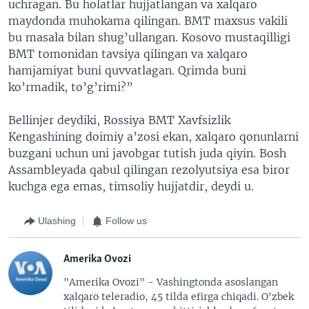
uchragan. Bu holatlar hujjatlangan va xalqaro
maydonda muhokama qilingan. BMT maxsus vakili
bu masala bilan shug’ullangan. Kosovo mustaqilligi
BMT tomonidan tavsiya qilingan va xalqaro
hamjamiyat buni quvvatlagan. Qrimda buni
ko’rmadik, to’g’rimi?”
Bellinjer deydiki, Rossiya BMT Xavfsizlik
Kengashining doimiy a’zosi ekan, xalqaro qonunlarni
buzgani uchun uni javobgar tutish juda qiyin. Bosh
Assambleyada qabul qilingan rezolyutsiya esa biror
kuchga ega emas, timsoliy hujjatdir, deydi u.
Ulashing
Follow us
Amerika Ovozi
"Amerika Ovozi" - Vashingtonda asoslangan
xalqaro teleradio, 45 tilda efirga chiqadi. O'zbek