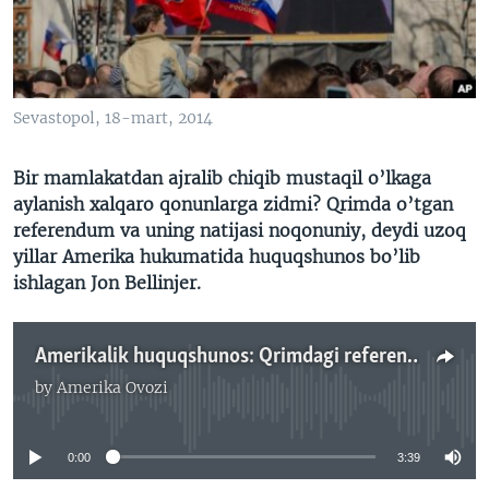
VIDEO
ODNOKLASSNIKI
XABARLAR SURATLARDA
TELEGRAM
TWITTER
Sevastopol, 18-mart, 2014
SOUNDCLOUD
VOA
Bir mamlakatdan ajralib chiqib mustaqil o’lkaga
aylanish xalqaro qonunlarga zidmi? Qrimda o’tgan
referendum va uning natijasi noqonuniy, deydi uzoq
yillar Amerika hukumatida huquqshunos bo’lib
ishlagan Jon Bellinjer.
Amerikalik huquqshunos: Qrimdagi referendum va natija xalqaro qonunlarga ziddir - Navbahor Imamova
by
Amerika Ovozi
No media source currently available
0:00
3:39