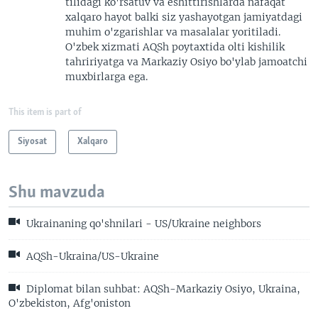
tilidagi ko'rsatuv va eshittirishlarda nafaqat
xalqaro hayot balki siz yashayotgan jamiyatdagi
muhim o'zgarishlar va masalalar yoritiladi.
O'zbek xizmati AQSh poytaxtida olti kishilik
tahririyatga va Markaziy Osiyo bo'ylab jamoatchi
muxbirlarga ega.
This item is part of
Siyosat
Xalqaro
Shu mavzuda
Ukrainaning qo'shnilari - US/Ukraine neighbors
AQSh-Ukraina/US-Ukraine
Diplomat bilan suhbat: AQSh-Markaziy Osiyo, Ukraina,
O'zbekiston, Afg'oniston