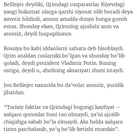
Bellinjer deydiki, Qrimdagi rusparastlar Kiyevdagi
yangi hukumat ularga qarshi siyosat olib boradi deya
xavotir bildirdi, ammo amalda dunyo bunga guvoh
emas. Shunday ekan, Qrimning ajralishi xom va
asossiz, deydi huquqshunos.
Rossiya bu kabi iddaolarni safsata deb hisoblaydi.
Qrim azaldan ruslarniki bo’lgan va shunday bo’lib
qoladi, deydi prezident Vladimir Putin. Buning
ustiga, deydi u, aholining aksariyati shuni istaydi.
Jon Bellinjer nazarida bu da’volar asossiz, yuridik
jihatdan.
“Tarixiy faktlar va Qrimdagi bugungi kayfiyat –
xalqaro qonunlar buni tan olmaydi, ya’ni ajralib
chiqishga sabab bo’la olmaydi. Aks holda xalqaro
tizim parchalanib, yo’q bo’lib ketishi mumkin”.