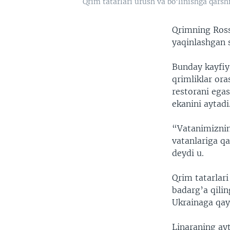
Qrim tatarlari urush va bo'linishga qars
Qrimning Rossi
yaqinlashgan 
Bunday kayfiy
qrimliklar or
restorani egas
ekanini aytadi
“Vatanimizning
vatanlariga q
deydi u.
Qrim tatarlar
badarg’a qili
Ukrainaga qayt
Linaraning ayt