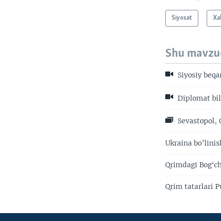
Siyosat
Xa
Shu mavzu
Siyosiy beqar
Diplomat bil
Sevastopol, 
Ukraina bo’lini
Qrimdagi Bog‘ch
Qrim tatarlari 