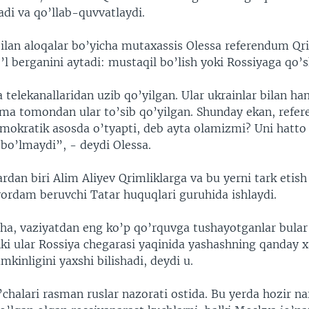
adi va qo’llab-quvvatlaydi.
bilan aloqalar bo’yicha mutaxassis Olessa referendum Qri
o’l berganini aytadi: mustaqil bo’lish yoki Rossiyaga qo’sh
 telekanallaridan uzib qo’yilgan. Ular ukrainlar bilan h
a tomondan ular to’sib qo’yilgan. Shunday ekan, refer
emokratik asosda o’tyapti, deb ayta olamizmi? Uni hatt
bo’lmaydi”, - deydi Olessa.
ardan biri Alim Aliyev Qrimliklarga va bu yerni tark etish
yordam beruvchi Tatar huquqlari guruhida ishlaydi.
cha, vaziyatdan eng ko’p qo’rquvga tushayotganlar bula
nki ular Rossiya chegarasi yaqinida yashashning qanday x
mkinligini yaxshi bilishadi, deydi u.
chalari rasman ruslar nazorati ostida. Bu yerda hozir na