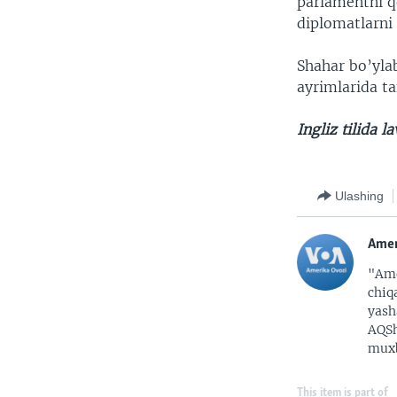
parlamentni q
diplomatlarni
Shahar bo’ylab
ayrimlarida ta
Ingliz tilida l
Ulashing
Amer
"Ame
chiq
yash
AQSh
muxb
This item is part of