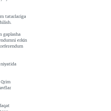
m tatarlariga
ilish.
am gaplasha
endumni erkin
o referendum
 niyatida
r Qrim
avflar
faqat