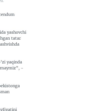
il.
ferendum
ida yashovchi
shgan tatar
tashvishda
o’zi yaqinda
tamaymiz”, -
bekistonga
asman
yfiyatini