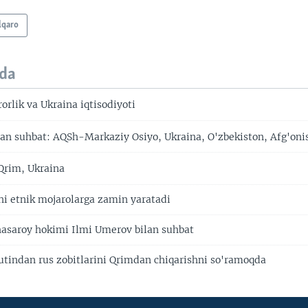
lqaro
da
orlik va Ukraina iqtisodiyoti
an suhbat: AQSh-Markaziy Osiyo, Ukraina, O'zbekiston, Afg'oni
Qrim, Ukraina
shi etnik mojarolarga zamin yaratadi
asaroy hokimi Ilmi Umerov bilan suhbat
Putindan rus zobitlarini Qrimdan chiqarishni so'ramoqda