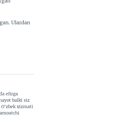
atgan
lgan. Ulardan
da efirga
hayot balki siz
. O'zbek xizmati
 jamoatchi