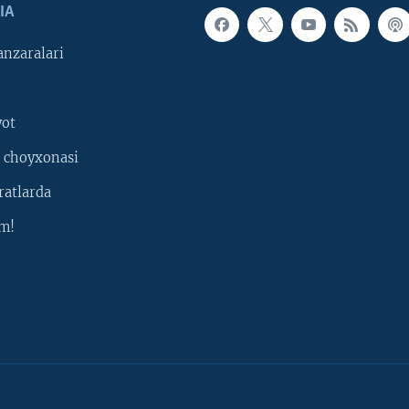
IA
nzaralari
yot
 choyxonasi
ratlarda
m!