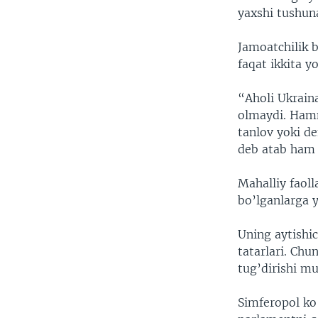
yaxshi tushun
Jamoatchilik 
faqat ikkita y
“Aholi Ukraina
olmaydi. Hamm
tanlov yoki d
deb atab ham 
Mahalliy faoll
bo’lganlarga 
Uning aytishi
tatarlari. Chu
tug’dirishi mu
Simferopol ko’