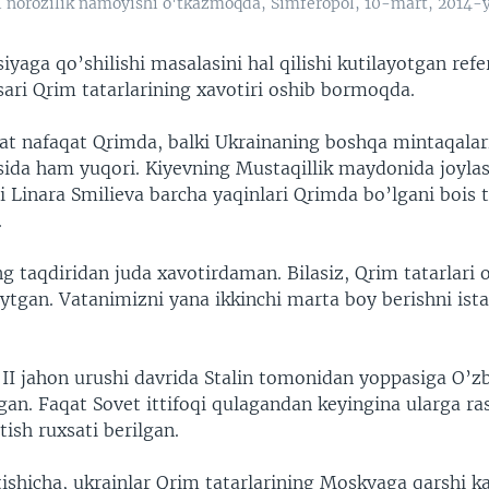
hi norozilik namoyishi o'tkazmoqda, Simferopol, 10-mart, 2014-y
yaga qo’shilishi masalasini hal qilishi kutilayotgan re
sari Qrim tatarlarining xavotiri oshib bormoqda.
at nafaqat Qrimda, balki Ukrainaning boshqa mintaqalar
asida ham yuqori. Kiyevning Mustaqillik maydonida joyla
i Linara Smilieva barcha yaqinlari Qrimda bo’lgani bois 
.
 taqdiridan juda xavotirdaman. Bilasiz, Qrim tatarlari 
aytgan. Vatanimizni yana ikkinchi marta boy berishni is
i II jahon urushi davrida Stalin tomonidan yoppasiga O’z
ngan. Faqat Sovet ittifoqi qulagandan keyingina ularga r
ish ruxsati berilgan.
ishicha, ukrainlar Qrim tatarlarining Moskvaga qarshi ka