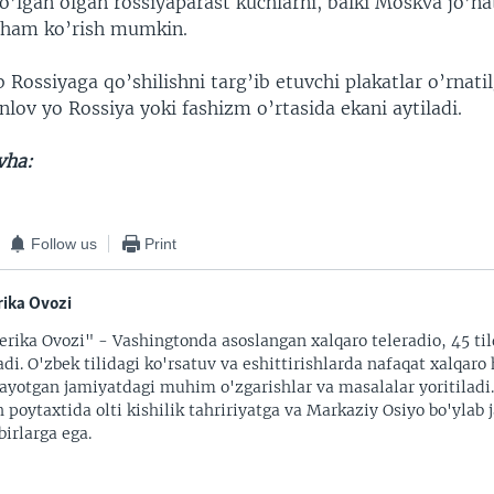
o’lgan olgan rossiyaparast kuchlarni, balki Moskva jo’n
 ham ko’rish mumkin.
 Rossiyaga qo’shilishni targ’ib etuvchi plakatlar o’rnati
nlov yo Rossiya yoki fashizm o’rtasida ekani aytiladi.
avha:
Follow us
Print
ika Ovozi
rika Ovozi" - Vashingtonda asoslangan xalqaro teleradio, 45 til
adi. O'zbek tilidagi ko'rsatuv va eshittirishlarda nafaqat xalqaro 
ayotgan jamiyatdagi muhim o'zgarishlar va masalalar yoritiladi
 poytaxtida olti kishilik tahririyatga va Markaziy Osiyo bo'ylab
irlarga ega.