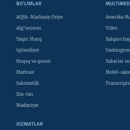
BO'LIMLAR
MULTIMED
AQSh-Markaziy Osiyo
Amerika Ma
Afg'oniston
Video
Yaqin Sharq
Xalqaro ha
Iqtisodiyot
Vashington
Huquq va qonun
Xabarlar su
Matbuot
Mobil-salo
Salomatlik
Transcripts
Ilm-fan
Madaniyat
XIZMATLAR