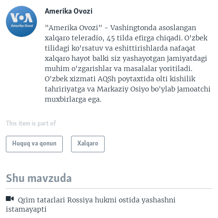
Amerika Ovozi
"Amerika Ovozi" - Vashingtonda asoslangan
xalqaro teleradio, 45 tilda efirga chiqadi. O'zbek
tilidagi ko'rsatuv va eshittirishlarda nafaqat
xalqaro hayot balki siz yashayotgan jamiyatdagi
muhim o'zgarishlar va masalalar yoritiladi.
O'zbek xizmati AQSh poytaxtida olti kishilik
tahririyatga va Markaziy Osiyo bo'ylab jamoatchi
muxbirlarga ega.
This item is part of
Huquq va qonun
Xalqaro
Shu mavzuda
Qrim tatarlari Rossiya hukmi ostida yashashni
istamayapti