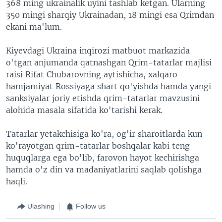
368 ming ukrainalik uyini tashlab ketgan. Ularning
350 mingi sharqiy Ukrainadan, 18 mingi esa Qrimdan
ekani ma'lum.
Kiyevdagi Ukraina inqirozi matbuot markazida
o'tgan anjumanda qatnashgan Qrim-tatarlar majlisi
raisi Rifat Chubarovning aytishicha, xalqaro
hamjamiyat Rossiyaga shart qo'yishda hamda yangi
sanksiyalar joriy etishda qrim-tatarlar mavzusini
alohida masala sifatida ko'tarishi kerak.
Tatarlar yetakchisiga ko'ra, og'ir sharoitlarda kun
ko'rayotgan qrim-tatarlar boshqalar kabi teng
huquqlarga ega bo'lib, farovon hayot kechirishga
hamda o'z din va madaniyatlarini saqlab qolishga
haqli.
Ulashing
Follow us