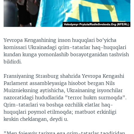
VIDEO
ODNOKLASSNIKI
XABARLAR SURATLARDA
TELEGRAM
TWITTER
SOUNDCLOUD
VOA
Yevropa Kengashining inson huquqlari bo'yicha
komissari Ukrainadagi qrim-tatarlar haq-huquqlari
kundan kunga yomonlashib borayotganidan tashvish
bildirdi.
Fransiyaning Strasburg shahrida Yevropa Kengashi
Parlament assambleyasiga hisobot bergan Nils
Muiznieksning aytishicha, Ukrainaning isyonchilar
nazoratidagi hududlarida "terror hukm surmoqda".
Qrim-tatarlari va boshqa ozchilik elatlar haq-
huquqlari poymol etilmoqda; matbuot erkinligi
keskin cheklangan, deydi u.
"Men fojeaviy tarixga ega qrim-tatarlar taqdiridan,