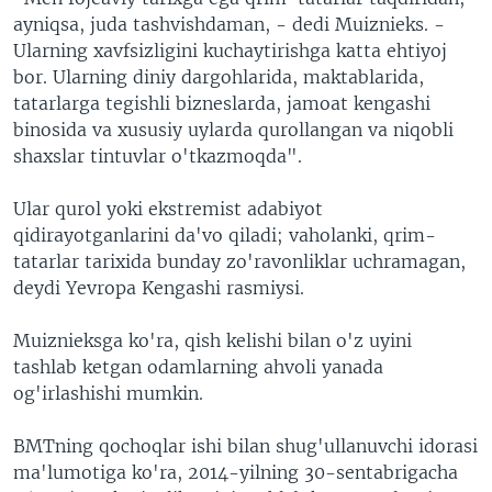
ayniqsa, juda tashvishdaman, - dedi Muiznieks. -
Ularning xavfsizligini kuchaytirishga katta ehtiyoj
bor. Ularning diniy dargohlarida, maktablarida,
tatarlarga tegishli bizneslarda, jamoat kengashi
binosida va xususiy uylarda qurollangan va niqobli
shaxslar tintuvlar o'tkazmoqda".
Ular qurol yoki ekstremist adabiyot
qidirayotganlarini da'vo qiladi; vaholanki, qrim-
tatarlar tarixida bunday zo'ravonliklar uchramagan,
deydi Yevropa Kengashi rasmiysi.
Muiznieksga ko'ra, qish kelishi bilan o'z uyini
tashlab ketgan odamlarning ahvoli yanada
og'irlashishi mumkin.
BMTning qochoqlar ishi bilan shug'ullanuvchi idorasi
ma'lumotiga ko'ra, 2014-yilning 30-sentabrigacha