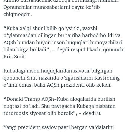
Qonunchilar munosabatlarni qayta ko’rib
chiqmoqchi.
“Kuba xalqi shuni bilib qo’ysinki, yaxshi
o’ylanmasdan qilingan bu tajriba barbod bo’ldi va
AQSh bundan buyon inson huquqlari himoyachilari
bilan birga bo’ladi”, - deydi respublikachi qonunchi
Kris Smit.
Kubadagi inson huquqlaridan xavotir bilgirgan
qonunchi Smit nazarida o’zgarishlarni Kastroning
o’limi emas, balki AQSh prezidenti olib keladi.
“Donald Tramp AQSh-Kuba aloqalarida burilish
nuqtasi bo’ladi. Shu paytgacha Kubaga nisbatan
tuturuqsiz siyosat olib bordik”, - deydi u.
Yangi prezident saylov payti bergan va’dalarini