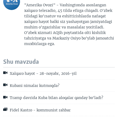
"Amerika Ovozi" - Vashingtonda asoslangan
xalqaro teleradio, 45 tilda efirga chiqadi. O'zbek
tilidagi ko'rsatuv va eshittirishlarda nafaqat
xalqaro hayot balki siz yashayotgan jamiyatdagi
muhim o'zgarishlar va masalalar yoritiladi.
O'zbek xizmati AQSh poytaxtida olti kishilik
tahririyatga va Markaziy Osiyo bo'ylab jamoatchi
muxbirlarga ega.
Shu mavzuda
Xalqaro hayot - 28-noyabr, 2016-yil
Kubani nimalar kutmoqda?
Tramp davrida Kuba bilan aloqalar qanday bo'ladi?
Fidel Kastro - kommunist rahbar