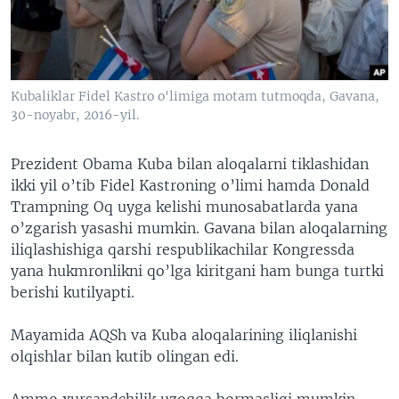
VIDEO
ODNOKLASSNIKI
XABARLAR SURATLARDA
TELEGRAM
TWITTER
Kubaliklar Fidel Kastro o'limiga motam tutmoqda, Gavana,
SOUNDCLOUD
VOA
30-noyabr, 2016-yil.
Prezident Obama Kuba bilan aloqalarni tiklashidan
ikki yil o’tib Fidel Kastroning o’limi hamda Donald
Trampning Oq uyga kelishi munosabatlarda yana
o’zgarish yasashi mumkin. Gavana bilan aloqalarning
iliqlashishiga qarshi respublikachilar Kongressda
yana hukmronlikni qo’lga kiritgani ham bunga turtki
berishi kutilyapti.
Mayamida AQSh va Kuba aloqalarining iliqlanishi
olqishlar bilan kutib olingan edi.
Ammo xursandchilik uzoqqa bormasligi mumkin.