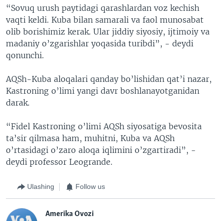
“Sovuq urush paytidagi qarashlardan voz kechish
vaqti keldi. Kuba bilan samarali va faol munosabat
olib borishimiz kerak. Ular jiddiy siyosiy, ijtimoiy va
madaniy o’zgarishlar yoqasida turibdi”, - deydi
qonunchi.
AQSh-Kuba aloqalari qanday bo’lishidan qat’i nazar,
Kastroning o’limi yangi davr boshlanayotganidan
darak.
“Fidel Kastroning o’limi AQSh siyosatiga bevosita
ta’sir qilmasa ham, muhitni, Kuba va AQSh
o’rtasidagi o’zaro aloqa iqlimini o’zgartiradi”, -
deydi professor Leogrande.
Ulashing
Follow us
Amerika Ovozi