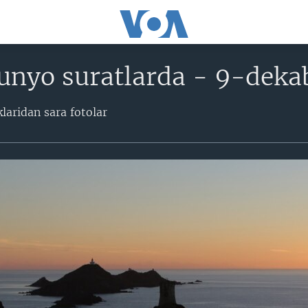
unyo suratlarda - 9-deka
laridan sara fotolar