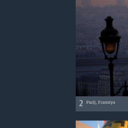
2
Parij, Fransiya