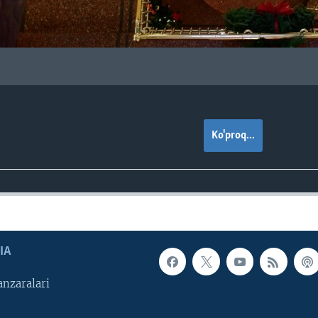
Ko'proq...
IA
nzaralari