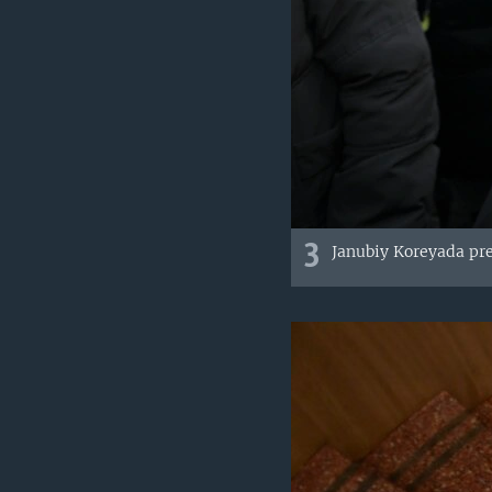
3
Janubiy Koreyada pre