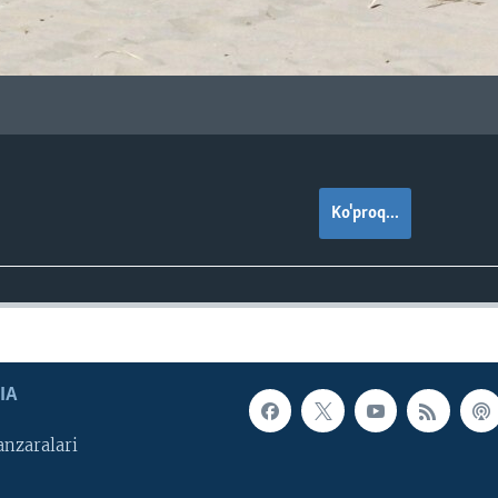
Ko'proq...
IA
nzaralari