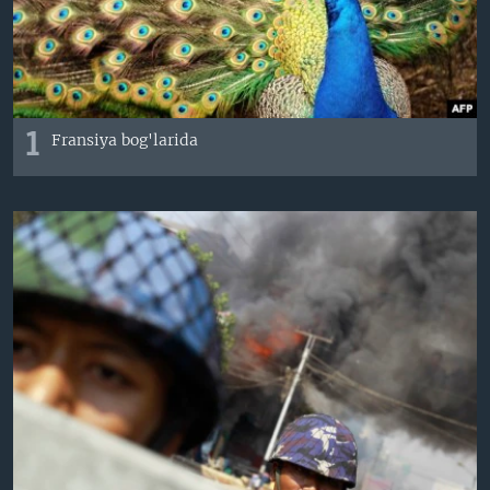
VIDEO
ODNOKLASSNIKI
XABARLAR SURATLARDA
TELEGRAM
TWITTER
SOUNDCLOUD
1
VOA
Fransiya bog'larida