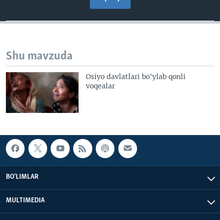
Shu mavzuda
Osiyo davlatlari bo'ylab qonli
voqealar
BO'LIMLAR
MULTIMEDIA