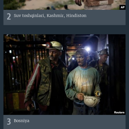
2
Suv toshqinlari, Kashmir, Hindiston
3
Bosniya