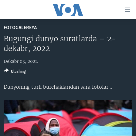
Bosh
sahifaga
boring
Boshiga
FOTOGALEREYA
qayting
BOSH SAHIFA
Bugungi dunyo suratlarda – 2-
Qidiruvga
AMERIKA
dekabr, 2022
o'ting
MARKAZIY OSIYO
Dekabr 03, 2022
XALQARO
Ulashing
VATANDOSHLAR
Dunyoning turli burchaklaridan sara fotolar​...
MULTIMEDIA
IJTIMOIY TARMOQLAR
AMERIKA MANZARALARI
INGLIZ TILI DARSLARI
XALQARO HAYOT
FACEBOOK
EDITORIAL
VASHINGTON CHOYXONASI
YOUTUBE
MOBIL-SALOM!
INSTAGRAM
Learning English