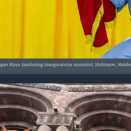
angan Maya Sanduning inauguratsiya marosimi. Kishinyov, Moldo