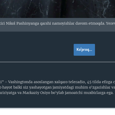
iri Nikol Pashinyanga qarshi namoyishlar davom etmoqda. Yere
Ko'proq...
" - Vashingtonda asoslangan xalqaro teleradio, 45 tilda efirga ch
o hayot balki siz yashayotgan jamiyatdagi muhim o'zgarishlar va
tahririyatga va Markaziy Osiyo bo'ylab jamoatchi muxbirlarga ega.