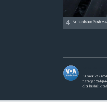
4
Armaniston Bosh vaz
Amerika Ovozi
"Amerika Ovozi
nafaqat xalqar
olti kishilik 