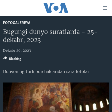
Bosh
sahifaga
boring
Boshiga
FOTOGALEREYA
qayting
BOSH SAHIFA
Bugungi dunyo suratlarda - 25-
Qidiruvga
AMERIKA
dekabr, 2023
o'ting
MARKAZIY OSIYO
Dekabr 26, 2023
XALQARO
Ulashing
VATANDOSHLAR
Dunyoning turli burchaklaridan sara fotolar​ ...
MULTIMEDIA
IJTIMOIY TARMOQLAR
AMERIKA MANZARALARI
INGLIZ TILI DARSLARI
XALQARO HAYOT
FACEBOOK
EDITORIAL
VASHINGTON CHOYXONASI
YOUTUBE
MOBIL-SALOM!
INSTAGRAM
Learning English