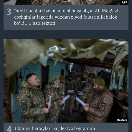
3
Isroil kuchlari havodan nishonga olgan Al-Mag'azi
qochqinlar lagerida yuzdan ziyod falastinlik halok
bo'ldi, G'azo sektori.
4
Ukraina harbiylari Rojdestvo bayramini