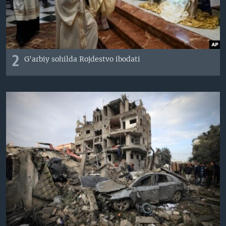
2
G'arbiy sohilda Rojdestvo ibodati