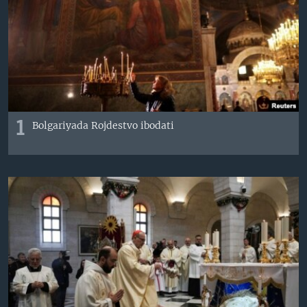
VIDEO
ODNOKLASSNIKI
XABARLAR SURATLARDA
TELEGRAM
TWITTER
SOUNDCLOUD
VOA
1
Bolgariyada Rojdestvo ibodati