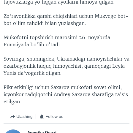
tajovuzlarga yo'liqqan ayollarni himoya qilgan.
Zo'ravonlikka qarshi chiqishlari uchun Mukvege bot-
bot o'lim tahdidi bilan yuzlashgan.
Mukofotni topshirish marosimi 26-noyabrda
Fransiyada bo'lib o'tadi.
Sovringa, shuningdek, Ukrainadagi namoyishchilar va
ozarbayjonlik huquq himoyachisi, qamoqdagi Leyla
Yunis da'vogarlik qilgan.
Fikr erkinligi uchun Saxarov mukofoti sovet olimi,
isyonkor tadqiqotchi Andrey Saxarov sharafiga ta'sis
etilgan.
Ulashing
Follow us
Amerika Ovozi