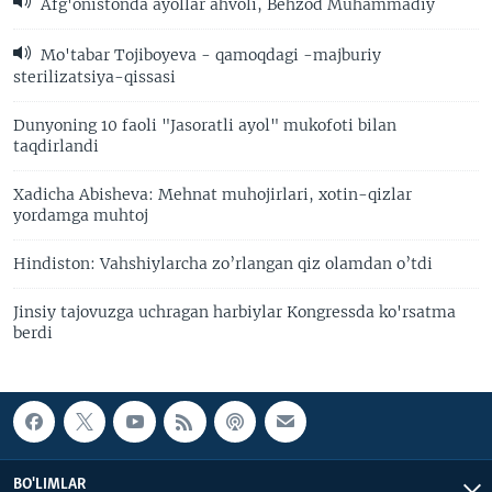
Afg'onistonda ayollar ahvoli, Behzod Muhammadiy
Mo'tabar Tojiboyeva - qamoqdagi -majburiy
sterilizatsiya-qissasi
Dunyoning 10 faoli "Jasoratli ayol" mukofoti bilan
taqdirlandi
Xadicha Abisheva: Mehnat muhojirlari, xotin-qizlar
yordamga muhtoj
Hindiston: Vahshiylarcha zo’rlangan qiz olamdan o’tdi
Jinsiy tajovuzga uchragan harbiylar Kongressda ko'rsatma
berdi
BO'LIMLAR