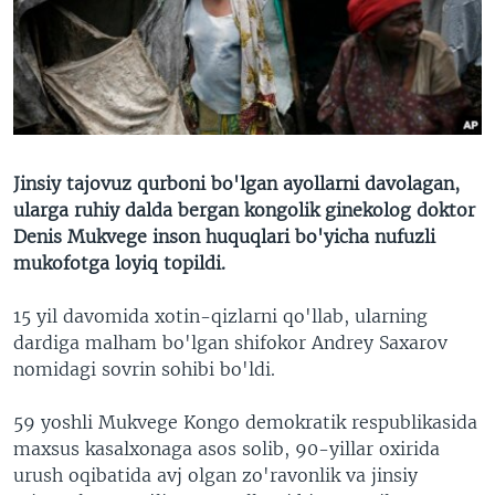
VIDEO
ODNOKLASSNIKI
XABARLAR SURATLARDA
TELEGRAM
TWITTER
SOUNDCLOUD
VOA
Jinsiy tajovuz qurboni bo'lgan ayollarni davolagan,
ularga ruhiy dalda bergan kongolik ginekolog doktor
Denis Mukvege inson huquqlari bo'yicha nufuzli
mukofotga loyiq topildi.
15 yil davomida xotin-qizlarni qo'llab, ularning
dardiga malham bo'lgan shifokor Andrey Saxarov
nomidagi sovrin sohibi bo'ldi.
59 yoshli Mukvege Kongo demokratik respublikasida
maxsus kasalxonaga asos solib, 90-yillar oxirida
urush oqibatida avj olgan zo'ravonlik va jinsiy