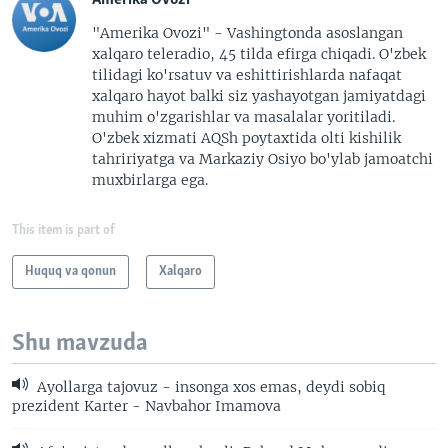
"Amerika Ovozi" - Vashingtonda asoslangan
xalqaro teleradio, 45 tilda efirga chiqadi. O'zbek
tilidagi ko'rsatuv va eshittirishlarda nafaqat
xalqaro hayot balki siz yashayotgan jamiyatdagi
muhim o'zgarishlar va masalalar yoritiladi.
O'zbek xizmati AQSh poytaxtida olti kishilik
tahririyatga va Markaziy Osiyo bo'ylab jamoatchi
muxbirlarga ega.
This item is part of
Huquq va qonun
Xalqaro
Shu mavzuda
Ayollarga tajovuz - insonga xos emas, deydi sobiq
prezident Karter - Navbahor Imamova