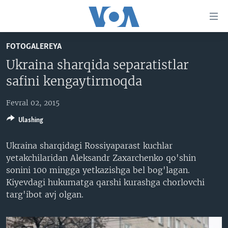
Bosh
sahifaga
boring
Boshiga
FOTOGALEREYA
qayting
BOSH SAHIFA
Ukraina sharqida separatistlar
Qidiruvga
AMERIKA
safini kengaytirmoqda
o'ting
MARKAZIY OSIYO
Fevral 02, 2015
XALQARO
Ulashing
VATANDOSHLAR
Ukraina sharqidagi Rossiyaparast kuchlar
MULTIMEDIA
yetakchilaridan Aleksandr Zaxarchenko qo'shin
IJTIMOIY TARMOQLAR
AMERIKA MANZARALARI
sonini 100 mingga yetkazishga bel bog'lagan.
Kiyevdagi hukumatga qarshi kurashga chorlovchi
INGLIZ TILI DARSLARI
XALQARO HAYOT
FACEBOOK
targ'ibot avj olgan.
EDITORIAL
VASHINGTON CHOYXONASI
YOUTUBE
MOBIL-SALOM!
INSTAGRAM
Learning English