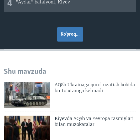
4
"Aydar" batalyoni, Kiyev
Ko'proq...
Shu mavzuda
AQSh Ukrainaga qurol uzatish bobida
bir to'xtamga kelmadi
Kiyevda AQSh va Yevropa rasmiylari
bilan muzokaralar