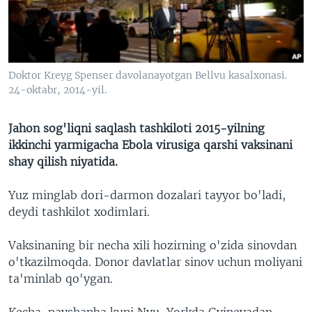
VIDEO
ODNOKLASSNIKI
XABARLAR SURATLARDA
TELEGRAM
TWITTER
Doktor Kreyg Spenser davolanayotgan Bellvu kasalxonasi.
SOUNDCLOUD
VOA
24-oktabr, 2014-yil.
Jahon sog'liqni saqlash tashkiloti 2015-yilning
ikkinchi yarmigacha Ebola virusiga qarshi vaksinani
shay qilish niyatida.
Yuz minglab dori-darmon dozalari tayyor bo'ladi,
deydi tashkilot xodimlari.
Vaksinaning bir necha xili hozirning o'zida sinovdan
o'tkazilmoqda. Donor davlatlar sinov uchun moliyani
ta'minlab qo'ygan.
Kecha, payshanba kuni Nyu-Yorkda Gvineyadan