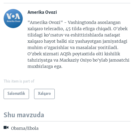
Amerika Ovozi
"Amerika Ovozi" - Vashingtonda asoslangan
xalqaro teleradio, 45 tilda efirga chiqadi. O'zbek
tilidagi ko'rsatuv va eshittirishlarda nafaqat
xalqaro hayot balki siz yashayotgan jamiyatdagi
muhim o'zgarishlar va masalalar yoritiladi.
O'zbek xizmati AQSh poytaxtida olti kishilik
tahririyatga va Markaziy Osiyo bo'ylab jamoatchi
muxbirlarga ega.
This item is part of
Salomatlik
Xalqaro
Shu mavzuda
Obama/Ebola