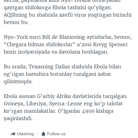
qaytgan shifokorga Ebola tashxisi qo'yilgan.
AQShning bu shahrida xavfli virus yuqtirgan birinchi
bemor bu.
Nyu-York meri Bill de Blazioning aytishicha, bemor,
"Chegara bilmas shifokorlar" a'zosi Kreyg Spenser
hozir izolyatsiyada va davolana boshlagan.
Bu orada, Texasning Dallas shahrida Ebola bilan
og'rigan hamshira butunlay tuzalgani xabar
qilinmoqda.
Ebola asosan G'arbiy Afrika davlatlarida tarqalgan.
Gvineya, Liberiya, Syerra-Leone eng ko'p talofat
ko'rgan mamlakatlar. O'lganlar 4900 kishiga
yaqinlashdi.
Ulashing
Follow us