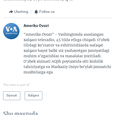
Ulashing
Follow us
Amerika Ovozi
"Amerika Ovozi" - Vashingtonda asoslangan
xalqaro teleradio, 45 tilda efirga chiqadi. O'zbek
tilidagi ko'rsatuv va eshittirishlarda nafaqat
xalqaro hayot balki siz yashayotgan jamiyatdagi
muhim o'zgarishlar va masalalar yoritiladi.
O'zbek xizmati AQSh poytaxtida olti kishilik
tahririyatga va Markaziy Osiyo bo'ylab jamoatchi
muxbirlarga ega.
This item is part of
Siyosat
Xalqaro
Shu mavzuda