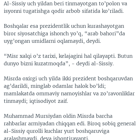
Al-Sissiy uch yildan beri tinmayotgan to’polon va
isyonni tugatishga qodir arbob sifatida ko’riladi.
Boshqalar esa prezidentlik uchun kurashayotgan
biror siyosatchiga ishonch yo’q, “arab bahori”da
uyg’ongan umidlarni oqlamaydi, deydi.
“Misr xalqi o’z tarixi, kelajagini hal qilayapti. Butun
dunyo bizni kuzatmoqda”, - deydi al-Sissiy.
Misrda oxirgi uch yilda ikki prezident boshqaruvdan
ag’darildi, minglab odamlar halok bo’ldi;
mamlakatda ommaviy namoyishlar va zo’ravonliklar
tinmaydi; iqtisodiyot zaif.
Muhammad Mursiydan oldin Misrda barcha
rahbarlar armiyadan chiqqan edi. Biroq sobiq general
al-Sissiy qurolli kuchlar yurt boshqaruviga
aralashmaydi, deya ishontirayapti.