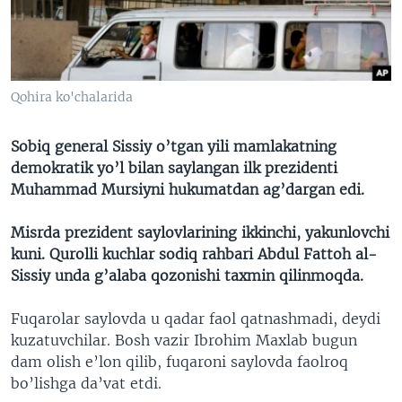
VIDEO
ODNOKLASSNIKI
XABARLAR SURATLARDA
TELEGRAM
TWITTER
Qohira ko'chalarida
SOUNDCLOUD
VOA
Sobiq general Sissiy o’tgan yili mamlakatning
demokratik yo’l bilan saylangan ilk prezidenti
Muhammad Mursiyni hukumatdan ag’dargan edi.
Misrda prezident saylovlarining ikkinchi, yakunlovchi
kuni. Qurolli kuchlar sodiq rahbari Abdul Fattoh al-
Sissiy unda g’alaba qozonishi taxmin qilinmoqda.
Fuqarolar saylovda u qadar faol qatnashmadi, deydi
kuzatuvchilar. Bosh vazir Ibrohim Maxlab bugun
dam olish e’lon qilib, fuqaroni saylovda faolroq
bo’lishga da’vat etdi.