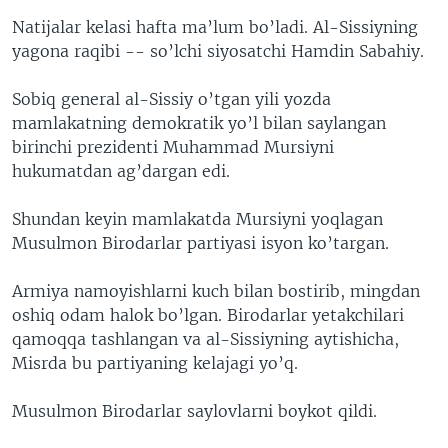
Natijalar kelasi hafta ma’lum bo’ladi. Al-Sissiyning
yagona raqibi -- so’lchi siyosatchi Hamdin Sabahiy.
Sobiq general al-Sissiy o’tgan yili yozda
mamlakatning demokratik yo’l bilan saylangan
birinchi prezidenti Muhammad Mursiyni
hukumatdan ag’dargan edi.
Shundan keyin mamlakatda Mursiyni yoqlagan
Musulmon Birodarlar partiyasi isyon ko’targan.
Armiya namoyishlarni kuch bilan bostirib, mingdan
oshiq odam halok bo’lgan. Birodarlar yetakchilari
qamoqqa tashlangan va al-Sissiyning aytishicha,
Misrda bu partiyaning kelajagi yo’q.
Musulmon Birodarlar saylovlarni boykot qildi.