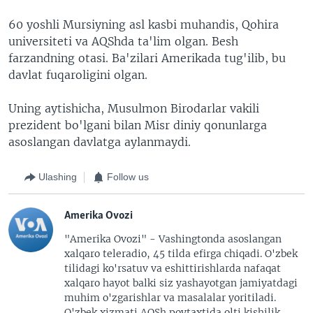
60 yoshli Mursiyning asl kasbi muhandis, Qohira
universiteti va AQShda ta'lim olgan. Besh
farzandning otasi. Ba'zilari Amerikada tug'ilib, bu
davlat fuqaroligini olgan.
Uning aytishicha, Musulmon Birodarlar vakili
prezident bo'lgani bilan Misr diniy qonunlarga
asoslangan davlatga aylanmaydi.
Ulashing
Follow us
Amerika Ovozi
"Amerika Ovozi" - Vashingtonda asoslangan
xalqaro teleradio, 45 tilda efirga chiqadi. O'zbek
tilidagi ko'rsatuv va eshittirishlarda nafaqat
xalqaro hayot balki siz yashayotgan jamiyatdagi
muhim o'zgarishlar va masalalar yoritiladi.
O'zbek xizmati AQSh poytaxtida olti kishilik