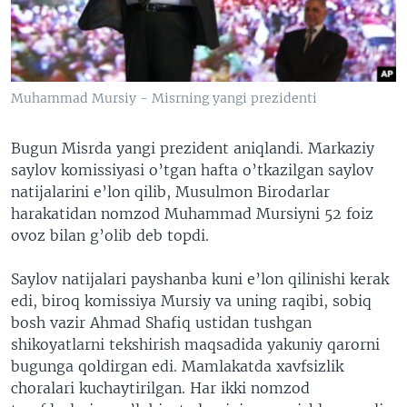
VIDEO
ODNOKLASSNIKI
XABARLAR SURATLARDA
TELEGRAM
TWITTER
Muhammad Mursiy - Misrning yangi prezidenti
SOUNDCLOUD
VOA
Bugun Misrda yangi prezident aniqlandi. Markaziy
saylov komissiyasi o’tgan hafta o’tkazilgan saylov
natijalarini e’lon qilib, Musulmon Birodarlar
harakatidan nomzod Muhammad Mursiyni 52 foiz
ovoz bilan g’olib deb topdi.
Saylov natijalari payshanba kuni e’lon qilinishi kerak
edi, biroq komissiya Mursiy va uning raqibi, sobiq
bosh vazir Ahmad Shafiq ustidan tushgan
shikoyatlarni tekshirish maqsadida yakuniy qarorni
bugunga qoldirgan edi. Mamlakatda xavfsizlik
choralari kuchaytirilgan. Har ikki nomzod