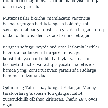
tarafdorlari mag’lubiyat alamini namoyishlar orqali
olishini aytgan edi.
Mutaxassislar fikricha, mamlakatni vaqtincha
boshqarayotgan harbiy kengash hokimiyatni
saylangan rahbarga topshirishga va’da bergan, biroq
undan oldin prezident vakolatlarini cheklagan.
Kengash so’nggi paytda sud orqali islomiy kuchlar
hukmron parlamentni tarqatdi, muvaqqat
konstitutsiya qabul qilib, harbiylar vakolatini
kuchaytirdi, ichki va tashqi siyosatni hal etishda
hamda yangi konstitutsiyani yaratishda sudlarga
ham mas’uliyat yukladi.
Qohiraning Tahrir maydoniga to’plangan Mursiy
tarafdorlari g’alabasi e’lon qilingan zahot
xursandchilik qilishga kirishgan. Shafiq 48% ovoz
olgan.