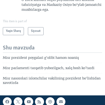
tahririyatga va Markaziy Osiyo bo'ylab jamoatchi
muxbirlarga ega.
This item is part of
Yaqin Sharq
Siyosat
Shu mavzuda
Misr prezident poygalari g'olibi hamon noaniq
Misr parlamenti tarqatib yuborilgach, xalq bosh ko’tardi
Misr nasorolari islomchilar vakilining prezident bo'lishidan
xavotirda