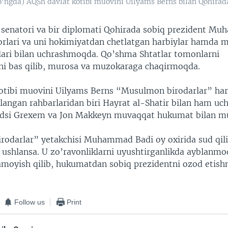
o'ngda) AQSh davlat kotibi muovini Uilyams Berns bilan Qohira
 senatori va bir diplomati Qohirada sobiq prezident M
orlari va uni hokimiyatdan chetlatgan harbiylar hamda 
ari bilan uchrashmoqda. Qo’shma Shtatlar tomonlarni
rni bas qilib, murosa va muzokaraga chaqirmoqda.
otibi muovini Uilyams Berns “Musulmon birodarlar” har
angan rahbarlaridan biri Hayrat al-Shatir bilan ham uc
ndsi Grexem va Jon Makkeyn muvaqqat hukumat bilan mu
odarlar” yetakchisi Muhammad Badi oy oxirida sud qili
ushlansa. U zo’ravonliklarni uyushtirganlikda ayblanmo
namoyish qilib, hukumatdan sobiq prezidentni ozod etishn
Follow us
Print