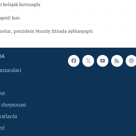
b kelajak kutmoqda
 qonli kun
uvlar, prezident Mursiy fitnada ayblanyapti
IA
nzaralari
yot
 choyxonasi
ratlarda
m!