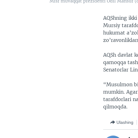
Misr muvaqqat prezidenti Odil Mansur (
AQShning ikki
Mursiy tarafd
hukumat a’zol
zo’ravonlikla
AQSh davlat k
qamoqqa tashl
Senatorlar Li
“Musulmon bir
mumkin. Agar 
tarafdorlari 
qilmoqda.
Ulashing