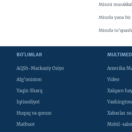
Misrni murakka
Misrda yana bir
Misrda to’qnash
BO'LIMLAR
MULTIMED
AQSh-Markaziy Osiyo
Amerika Ma
Afg'oniston
Video
Yaqin Sharq
Xalqaro ha
Iqtisodiyot
Vashington
Huquq va qonun
Xabarlar su
Matbuot
Mobil-salo