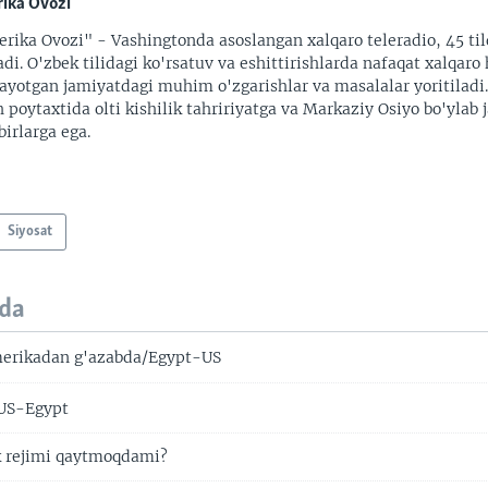
ika Ovozi
rika Ovozi" - Vashingtonda asoslangan xalqaro teleradio, 45 til
adi. O'zbek tilidagi ko'rsatuv va eshittirishlarda nafaqat xalqaro 
ayotgan jamiyatdagi muhim o'zgarishlar va masalalar yoritiladi
 poytaxtida olti kishilik tahririyatga va Markaziy Osiyo bo'ylab
irlarga ega.
Siyosat
da
merikadan g'azabda/Egypt-US
US-Egypt
 rejimi qaytmoqdami?