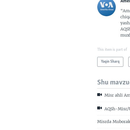
Amer
"Ame
chiq
yash
AQSh
muxb
This item is part of
Yaqin Sharq
Shu mavzu
Misr ahli A
AQSh-Misr/
Misrda Muborak