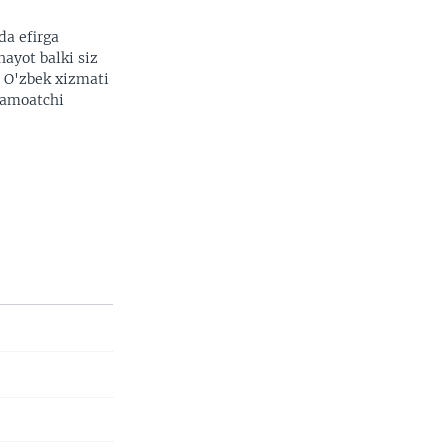
da efirga
hayot balki siz
. O'zbek xizmati
 jamoatchi