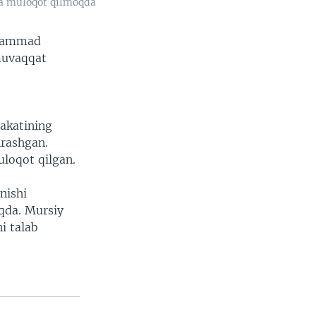
da muloqot qilmoqda
uhammad
muvaqqat
akatining
hrashgan.
loqot qilgan.
nishi
qda. Mursiy
i talab