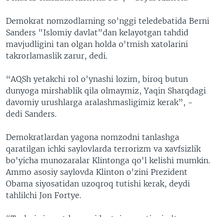
Demokrat nomzodlarning so'nggi teledebatida Berni
Sanders "Islomiy davlat"dan kelayotgan tahdid
mavjudligini tan olgan holda o'tmish xatolarini
takrorlamaslik zarur, dedi.
“AQSh yetakchi rol o'ynashi lozim, biroq butun
dunyoga mirshablik qila olmaymiz, Yaqin Sharqdagi
davomiy urushlarga aralashmasligimiz kerak”, -
dedi Sanders.
Demokratlardan yagona nomzodni tanlashga
qaratilgan ichki saylovlarda terrorizm va xavfsizlik
bo'yicha munozaralar Klintonga qo'l kelishi mumkin.
Ammo asosiy saylovda Klinton o'zini Prezident
Obama siyosatidan uzoqroq tutishi kerak, deydi
tahlilchi Jon Fortye.