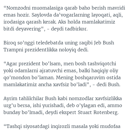
“Nomzodni muomalasiga qarab baho berish mavridi
emas hozir. Saylovda da'vogarlarning layoqati, aqli,
irodasiga qarash kerak. Aks holda mamlakatimiz
bitdi deyavering", - deydi tadbirkor.
Biroq so'nggi teledebatda uning raqibi Jeb Bush
Trampni prezidentlikka noloyiq dedi.
“Agar prezident bo'lsam, men bosh tashviqotchi
yoki odamlarni ajratuvchi emas, balki haqiqiy oliy
qo'mondon bo'laman. Mening boshqaruvim ostida
mamlakatimiz ancha xavfsiz bo'ladi", - dedi Bush.
Ayrim tahlilchilar Bush kabi nomzodlar xavfsizlikka
urg'u bersa, ishi yurishadi, deb o'ylagan edi, ammo
bunday bo'lmadi, deydi ekspert Stuart Rotenberg.
“Tashqi siyosatdagi inqirozli masala yoki mudofaa