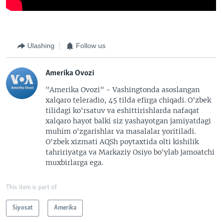
Ulashing
Follow us
Amerika Ovozi
"Amerika Ovozi" - Vashingtonda asoslangan
xalqaro teleradio, 45 tilda efirga chiqadi. O'zbek
tilidagi ko'rsatuv va eshittirishlarda nafaqat
xalqaro hayot balki siz yashayotgan jamiyatdagi
muhim o'zgarishlar va masalalar yoritiladi.
O'zbek xizmati AQSh poytaxtida olti kishilik
tahririyatga va Markaziy Osiyo bo'ylab jamoatchi
muxbirlarga ega.
This item is part of
Siyosat
Amerika