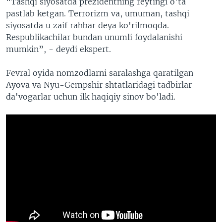
“Tashqi siyosatda prezidentning reytingi o'ta
pastlab ketgan. Terrorizm va, umuman, tashqi
siyosatda u zaif rahbar deya ko'rilmoqda.
Respublikachilar bundan unumli foydalanishi
mumkin”, - deydi ekspert.
Fevral oyida nomzodlarni saralashga qaratilgan
Ayova va Nyu-Gempshir shtatlaridagi tadbirlar
da'vogarlar uchun ilk haqiqiy sinov bo'ladi.