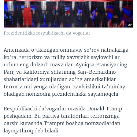
VIDEO
ODNOKLASSNIKI
XABARLAR SURATLARDA
TELEGRAM
TWITTER
Prezidentlikka respublikachi da'vogarlar
SOUNDCLOUD
VOA
Amerikada o'tkazilgan ommaviy so'rov natijalariga
ko'ra, terrorizm va milliy xavfsizlik saylovchilar
uchun eng dolzarb mavzular. Ayniqsa Fransiyaning
Parij va Kaliforniya shtatining San-Bernardino
shaharlaridagi xurujlardan so'ng amerikaliklar
terrorizmni yenga oladigan, xavfsizlikni ta'minlay
oladigan nomzodni prezidentlikka saylamoqchi.
Respublikachi da'vogarlar orasida Donald Tramp
peshqadam. Bu partiya tarafdorlari terrorizmga
qarshi kurashda Trampni boshqa nomzodlardan
layoqatliroq deb biladi.