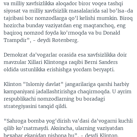
va milliy xavfsizlikka aloqador biror voqea tashqi
siyosat va milliy xavfsizlik masalalarida sal bo'lsa-da
tajribasi bor nomzodlarga qo'l kelishi mumkin. Biroq
hozircha bunday vaziyatdan eng maqtanchoq, eng
baqiroq nomzod foyda ko'rmoqda va bu Donald
Trampdir”, - deydi Rotenberg.
Demokrat da'vogarlar orasida esa xavfsizlikka doir
mavzular Xillari Klintonga raqibi Berni Sanders
oldida ustunlikka erishishga yordam beryapti.
Klinton "Islomiy davlat" jangarilariga qarshi harbiy
kampaniyani jadallashtirishga chaqirmoqda. U ayrim
respublikachi nomzodlarning bu boradagi
strategiyasini tanqid qildi.
“Sahroga bomba yog'dirish va'dasi da'vogarni kuchli
qilib ko'rsatmaydi. Aksincha, ularning vaziyatdan
bexabar ekanidan nishona bu”, - deydi Klinton.