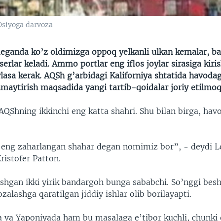
 Osiyoga darvoza
deganda ko’z oldimizga oppoq yelkanli ulkan kemalar, b
erlar keladi. Ammo portlar eng iflos joylar sirasiga kir
asa kerak. AQSh g’arbidagi Kaliforniya shtatida havodag
maytirish maqsadida yangi tartib-qoidalar joriy etilmoq
AQShning ikkinchi eng katta shahri. Shu bilan birga, havo
eng zaharlangan shahar degan nomimiz bor”, - deydi L
ristofer Patton.
ashgan ikki yirik bandargoh bunga sababchi. So’nggi besh
zalashga qaratilgan jiddiy ishlar olib borilayapti.
a va Yaponiyada ham bu masalaga e’tibor kuchli, chunki 