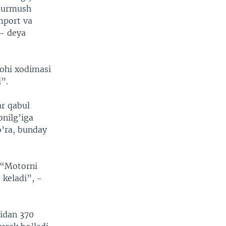
 turmush
mport va
 - deya
gohi xodimasi
”.
ar qabul
onilg’iga
o’ra, bunday
 “Motorni
keladi”, -
idan 370