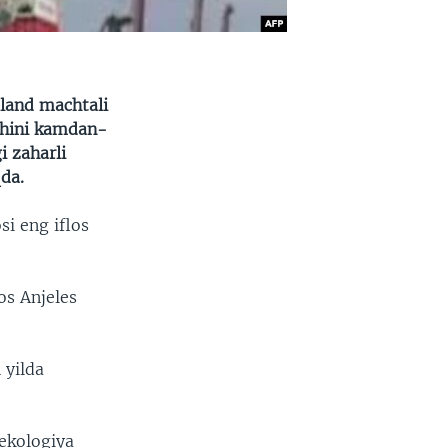
aland machtali
ishini kamdan-
i zaharli
da.
si eng iflos
os Anjeles
 yilda
ekologiya