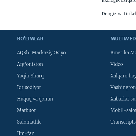
Ekologik barqaro
Dengiz va tirikc
BO'LIMLAR
MULTIMED
AQSh-Markaziy Osiyo
Amerika Ma
Afg'oniston
Video
Yaqin Sharq
Xalqaro ha
Iqtisodiyot
Vashington
Huquq va qonun
Xabarlar su
Matbuot
Mobil-salo
Salomatlik
Transcripts
Ilm-fan