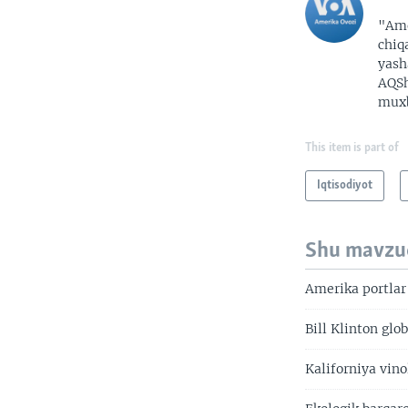
"Ame
chiq
yash
AQSh
muxb
This item is part of
Iqtisodiyot
Shu mavzu
Amerika portlar
Bill Klinton gl
Kaliforniya vin