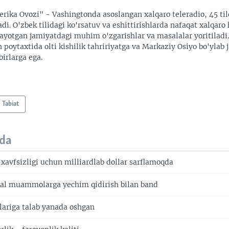
rika Ovozi" - Vashingtonda asoslangan xalqaro teleradio, 45 til
adi. O'zbek tilidagi ko'rsatuv va eshittirishlarda nafaqat xalqaro 
ayotgan jamiyatdagi muhim o'zgarishlar va masalalar yoritiladi
 poytaxtida olti kishilik tahririyatga va Markaziy Osiyo bo'ylab
irlarga ega.
Tabiat
da
 xavfsizligi uchun milliardlab dollar sarflamoqda
obal muammolarga yechim qidirish bilan band
olariga talab yanada oshgan