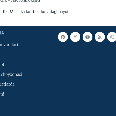
rlik - farovonlik kaliti
hilik, Meksika ko’rfazi bo’yidagi hayot
IA
nzaralari
yot
 choyxonasi
ratlarda
m!