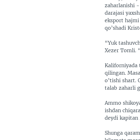
zaharlanishi 
darajasi yaxs
eksport hajmi
qo’shadi Krist
“Yuk tashuvch
Xezer Tomli. 
Kaliforniyada
qilingan. Mas
o’tishi shart
talab zaharli 
Ammo shikoyat
ishdan chiqar
deydi kapitan
Shunga qarama