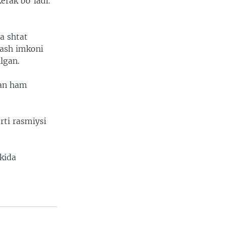
erak bo’ladi.
a shtat
lash imkoni
lgan.
tan ham
rti rasmiysi
okida