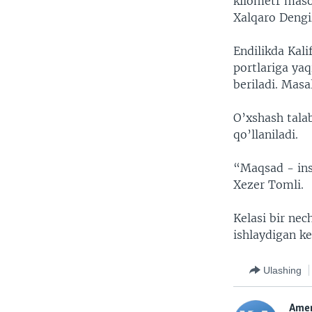
kilometr masof
Xalqaro Dengiz
Endilikda Kal
portlariga ya
beriladi. Mas
O’xshash tala
qo’llaniladi.
“Maqsad - inso
Xezer Tomli.
Kelasi bir nec
ishlaydigan k
Ulashing
Amer