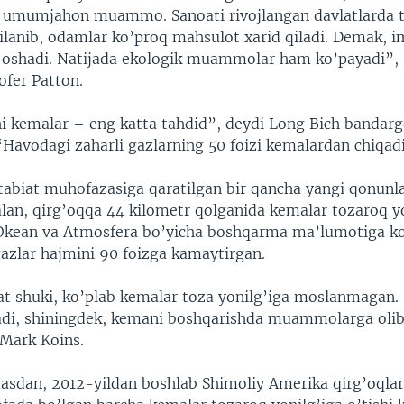
- umumjahon muammo. Sanoati rivojlangan davlatlarda
hilanib, odamlar ko’proq mahsulot xarid qiladi. Demak, i
 oshadi. Natijada ekologik muammolar ham ko’payadi”,
ofer Patton.
i kemalar – eng katta tahdid”, deydi Long Bich bandar
“Havodagi zaharli gazlarning 50 foizi kemalardan chiqadi
 tabiat muhofazasiga qaratilgan bir qancha yangi qonunl
alan, qirg’oqqa 44 kilometr qolganida kemalar tozaroq y
. Okean va Atmosfera bo’yicha boshqarma ma’lumotiga k
gazlar hajmini 90 foizga kamaytirgan.
 shuki, ko’plab kemalar toza yonilg’iga moslanmagan.
adi, shiningdek, kemani boshqarishda muammolarga olib 
 Mark Koins.
sdan, 2012-yildan boshlab Shimoliy Amerika qirg’oqlar