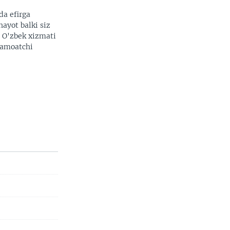
da efirga
hayot balki siz
. O'zbek xizmati
 jamoatchi