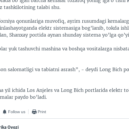
ada bo’lgan barcha kemalar tozaroq yonilg’iga o’tishi k
 tashkilotining talabi shu.
iforniya qonunlariga muvofiq, ayrim rusumdagi kemalarg
qinlashayotganda elektr sistemasiga bog’lanib, tokda ish
alan, Shanxay portida aynan shunday sistema yo’lga qo’yi
blar yuk tashuvchi mashina va boshqa vositalarga nisba
n salomatligi va tabiatni asrash”, - deydi Long Bich po
ha yil ichida Los Anjeles va Long Bich portlarida elektr t
emalar paydo bo’ladi.
Follow us
Print
ika Ovozi