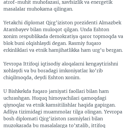
atrof-muhit muhofazasi, xavfsizlik va energetik
masalalar muhokama qilingan.
Yetakchi diplomat Qirg'iziston prezidenti Almazbek
Atambayev bilan muloqot qilgan. Unda Eshton
xonim respublikada demokratiya qaror topmoqda va
blok buni olqishlaydi degan. Rasmiy fuqaro
erkinliklari va etnik hamjihatlikka ham urg'u bergan.
Yevropa Ittifoqi iqtisodiy aloqalarni kengaytirishni
xohlaydi va bu boradagi imkoniyatlar ko'rib
chiqilmoqda, deydi Eshton xonim.
U Bishkekda fuqaro jamiyati faollari bilan ham
uchrashgan. Huquq himoyachilari qamoqdagi
qiynoqlar va etnik kamsitilishlar haqida gapirgan.
Adliya tizimidagi muammolar tilga olingan. Yevropa
bosh diplomati Qirg'iziston rasmiylari bilan
muzokarada bu masalalarga to'xtalib, ittifoq