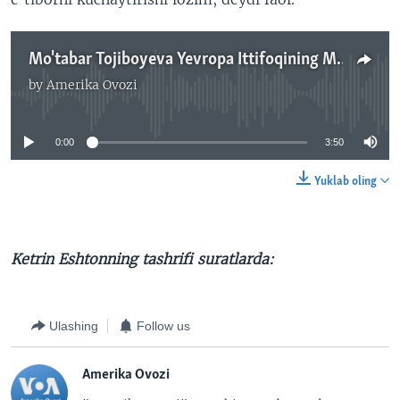
Mo'tabar Tojiboyeva Yevropa Ittifoqining MarkazIy Osiyo siyosati haqida
by
Amerika Ovozi
No media source currently available
0:00
3:50
Yuklab oling
Ketrin Eshtonning tashrifi suratlarda:
Ulashing
Follow us
Amerika Ovozi