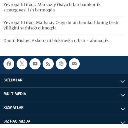
Yevropa Ittifoqi: Markaziy Osiyo bilan hamkorlik
strategiyasi ish bermoqda
Yevropa Ittifoqi Markaziy Osiyo bilan hamkorlikning besh
yilligini sarhisob qilmoqda
Daniil Kislov: Axborotni blokirovka qilish - ahmoqlik
BO'LIMLAR
MULTIMEDIA
XIZMATLAR
BIZ HAQIMIZDA