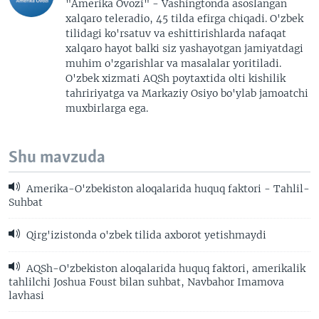
"Amerika Ovozi" - Vashingtonda asoslangan
xalqaro teleradio, 45 tilda efirga chiqadi. O'zbek
tilidagi ko'rsatuv va eshittirishlarda nafaqat
xalqaro hayot balki siz yashayotgan jamiyatdagi
muhim o'zgarishlar va masalalar yoritiladi.
O'zbek xizmati AQSh poytaxtida olti kishilik
tahririyatga va Markaziy Osiyo bo'ylab jamoatchi
muxbirlarga ega.
Shu mavzuda
Amerika-O'zbekiston aloqalarida huquq faktori - Tahlil-
Suhbat
Qirg'izistonda o'zbek tilida axborot yetishmaydi
AQSh-O'zbekiston aloqalarida huquq faktori, amerikalik
tahlilchi Joshua Foust bilan suhbat, Navbahor Imamova
lavhasi