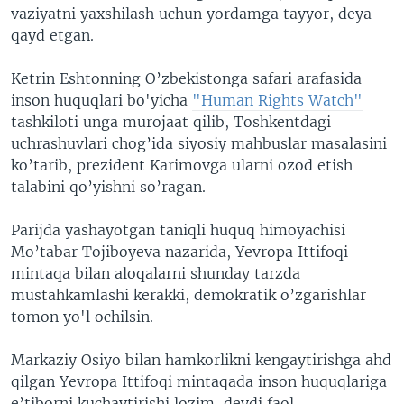
vaziyatni yaxshilash uchun yordamga tayyor, deya
qayd etgan.
Ketrin Eshtonning O’zbekistonga safari arafasida
inson huquqlari bo'yicha
"Human Rights Watch"
tashkiloti unga murojaat qilib, Toshkentdagi
uchrashuvlari chog’ida siyosiy mahbuslar masalasini
ko’tarib, prezident Karimovga ularni ozod etish
talabini qo’yishni so’ragan.
Parijda yashayotgan taniqli huquq himoyachisi
Mo’tabar Tojiboyeva nazarida, Yevropa Ittifoqi
mintaqa bilan aloqalarni shunday tarzda
mustahkamlashi kerakki, demokratik o’zgarishlar
tomon yo'l ochilsin.
Markaziy Osiyo bilan hamkorlikni kengaytirishga ahd
qilgan Yevropa Ittifoqi mintaqada inson huquqlariga
e’tiborni kuchaytirishi lozim, deydi faol.