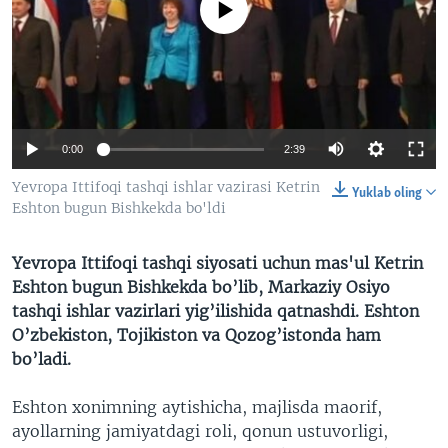
No media source currently available
VIDEO
ODNOKLASSNIKI
XABARLAR SURATLARDA
TELEGRAM
TWITTER
SOUNDCLOUD
VOA
0:00
2:39
Yevropa Ittifoqi tashqi ishlar vazirasi Ketrin
Yuklab oling
Eshton bugun Bishkekda bo'ldi
Yevropa Ittifoqi tashqi siyosati uchun mas'ul Ketrin
Eshton bugun Bishkekda bo’lib, Markaziy Osiyo
tashqi ishlar vazirlari yig’ilishida qatnashdi. Eshton
O’zbekiston, Tojikiston va Qozog’istonda ham
bo’ladi.
Eshton xonimning aytishicha, majlisda maorif,
ayollarning jamiyatdagi roli, qonun ustuvorligi,