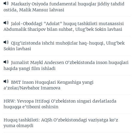
Markaziy Osiyoda fundamental huquqlar jiddiy tahdid
ostida, Malik Mansur lahvasi
Jalol-Oboddagi "Adolat" huquq tashkiloti mutaxassisi
Abdumalik Sharipov bilan suhbat, Ulug'bek Sokin lavhasi
Qirg'izistonda ishchi muhojirlar haq-huquqi, Ulug'bek
Sokin lavhasi
Jurnalist Maykl Andersen O'zbekistonda inson huquqlari
haqida yangi film ishladi
BMT Inson Huquqlari Kengashiga yangi
a'zolar/Navbahor Imamova
HRW: Yevropa Ittifoqi O'zbekiston singari davlatlarda
huquqqa e'tiborni oshirsin
Huquq tashkiloti: AQSh O'zbekistondagi vaziyatga ko'z
yuma olmaydi