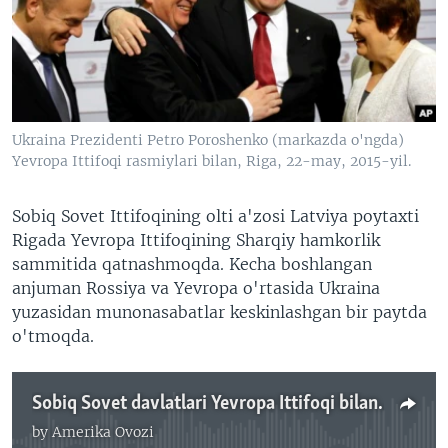
VIDEO
ODNOKLASSNIKI
XABARLAR SURATLARDA
TELEGRAM
TWITTER
SOUNDCLOUD
VOA
Ukraina Prezidenti Petro Poroshenko (markazda o'ngda)
Yevropa Ittifoqi rasmiylari bilan, Riga, 22-may, 2015-yil.
Sobiq Sovet Ittifoqining olti a'zosi Latviya poytaxti
Rigada Yevropa Ittifoqining Sharqiy hamkorlik
sammitida qatnashmoqda. Kecha boshlangan
anjuman Rossiya va Yevropa o'rtasida Ukraina
yuzasidan munonasabatlar keskinlashgan bir paytda
o'tmoqda.
Sobiq Sovet davlatlari Yevropa Ittifoqi bilan, Behzod Muhammadiy
by
Amerika Ovozi
No media source currently available