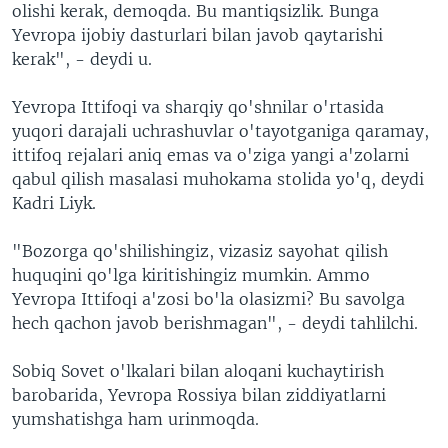
olishi kerak, demoqda. Bu mantiqsizlik. Bunga
Yevropa ijobiy dasturlari bilan javob qaytarishi
kerak", - deydi u.
Yevropa Ittifoqi va sharqiy qo'shnilar o'rtasida
yuqori darajali uchrashuvlar o'tayotganiga qaramay,
ittifoq rejalari aniq emas va o'ziga yangi a'zolarni
qabul qilish masalasi muhokama stolida yo'q, deydi
Kadri Liyk.
"Bozorga qo'shilishingiz, vizasiz sayohat qilish
huquqini qo'lga kiritishingiz mumkin. Ammo
Yevropa Ittifoqi a'zosi bo'la olasizmi? Bu savolga
hech qachon javob berishmagan", - deydi tahlilchi.
Sobiq Sovet o'lkalari bilan aloqani kuchaytirish
barobarida, Yevropa Rossiya bilan ziddiyatlarni
yumshatishga ham urinmoqda.