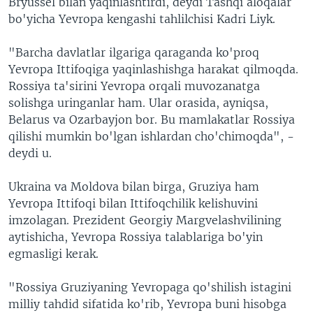
Bryussel bilan yaqinlashtirdi, deydi Tashqi aloqalar
bo'yicha Yevropa kengashi tahlilchisi Kadri Liyk.
"Barcha davlatlar ilgariga qaraganda ko'proq
Yevropa Ittifoqiga yaqinlashishga harakat qilmoqda.
Rossiya ta'sirini Yevropa orqali muvozanatga
solishga uringanlar ham. Ular orasida, ayniqsa,
Belarus va Ozarbayjon bor. Bu mamlakatlar Rossiya
qilishi mumkin bo'lgan ishlardan cho'chimoqda", -
deydi u.
Ukraina va Moldova bilan birga, Gruziya ham
Yevropa Ittifoqi bilan Ittifoqchilik kelishuvini
imzolagan. Prezident Georgiy Margvelashvilining
aytishicha, Yevropa Rossiya talablariga bo'yin
egmasligi kerak.
"Rossiya Gruziyaning Yevropaga qo'shilish istagini
milliy tahdid sifatida ko'rib, Yevropa buni hisobga