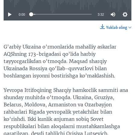
0:00
3:32
Yuklab oling
G'arbiy Ukraina o'rmonlarida mahalliy askarlar
AQShning 173-brigadasi qo'lida harbiy
tayyorgarlikdan o'tmoqda. Maqsad sharqiy
Ukrainada Rossiya qo'llab-quvvatlovi bilan
boshlangan isyonni bostirishga ko'maklashish.
Yevropa Ittifoqining Sharqiy hamkorlik sammiti ana
shunday muhitda o'tmoqda. Ukraina, Gruziya,
Belarus, Moldova, Armaniston va Ozarbayjon
rahbarlari Rigada yevropalik yetakchilar bilan
ko'rishdi. Ikki kunlik anjuman sobiq Sovet
respublikalari bilan aloqalarni mustahkamlashga
qaratilgan, deydi tahlilchi Orisiya Lutsevich.