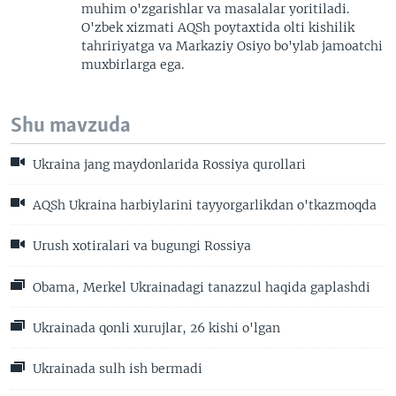
muhim o'zgarishlar va masalalar yoritiladi.
O'zbek xizmati AQSh poytaxtida olti kishilik
tahririyatga va Markaziy Osiyo bo'ylab jamoatchi
muxbirlarga ega.
Shu mavzuda
Ukraina jang maydonlarida Rossiya qurollari
AQSh Ukraina harbiylarini tayyorgarlikdan o'tkazmoqda
Urush xotiralari va bugungi Rossiya
Obama, Merkel Ukrainadagi tanazzul haqida gaplashdi
Ukrainada qonli xurujlar, 26 kishi o'lgan
Ukrainada sulh ish bermadi