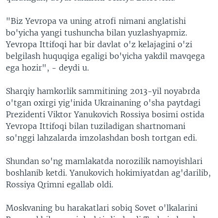
"Biz Yevropa va uning atrofi nimani anglatishi
bo'yicha yangi tushuncha bilan yuzlashyapmiz.
Yevropa Ittifoqi har bir davlat o'z kelajagini o'zi
belgilash huquqiga egaligi bo'yicha yakdil mavqega
ega hozir", - deydi u.
Sharqiy hamkorlik sammitining 2013-yil noyabrda
o'tgan oxirgi yig'inida Ukrainaning o'sha paytdagi
Prezidenti Viktor Yanukovich Rossiya bosimi ostida
Yevropa Ittifoqi bilan tuziladigan shartnomani
so'nggi lahzalarda imzolashdan bosh tortgan edi.
Shundan so'ng mamlakatda norozilik namoyishlari
boshlanib ketdi. Yanukovich hokimiyatdan ag'darilib,
Rossiya Qrimni egallab oldi.
Moskvaning bu harakatlari sobiq Sovet o'lkalarini