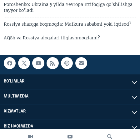
Poroshenko: Ukraina 5 yilda Yevropa Ittifoqiga qo’shilishga
tayyor bo’ladi
Rossiya sharqqa boqmoqda: Mafkura sababmi yoki iqtisod?
AQSh va Rossiya aloqalari iliqlashmoqdami?
BO'LIMLAR
MULTIMEDIA
XIZMATLAR
BIZ HAQIMIZDA