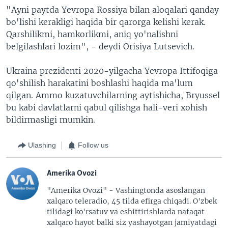
"Ayni paytda Yevropa Rossiya bilan aloqalari qanday
bo'lishi kerakligi haqida bir qarorga kelishi kerak.
Qarshilikmi, hamkorlikmi, aniq yo'nalishni
belgilashlari lozim", - deydi Orisiya Lutsevich.
Ukraina prezidenti 2020-yilgacha Yevropa Ittifoqiga
qo'shilish harakatini boshlashi haqida ma'lum
qilgan. Ammo kuzatuvchilarning aytishicha, Bryussel
bu kabi davlatlarni qabul qilishga hali-veri xohish
bildirmasligi mumkin.
Ulashing
Follow us
Amerika Ovozi
"Amerika Ovozi" - Vashingtonda asoslangan
xalqaro teleradio, 45 tilda efirga chiqadi. O'zbek
tilidagi ko'rsatuv va eshittirishlarda nafaqat
xalqaro hayot balki siz yashayotgan jamiyatdagi