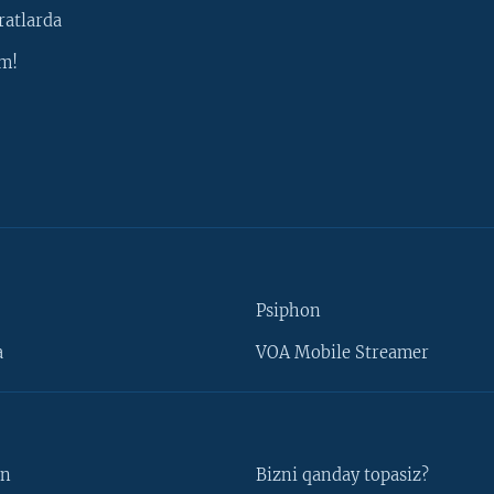
ratlarda
m!
Psiphon
a
VOA Mobile Streamer
un
Bizni qanday topasiz?