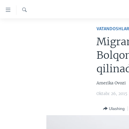
Bosh
sahifaga
boring
Qidiruv
Boshiga
BOSH SAHIFA
VATANDOSHLA
qayting
AMERIKA
Qidiruvga
Migran
o'ting
MARKAZIY OSIYO
Bolqon
XALQARO
qilina
VATANDOSHLAR
MULTIMEDIA
Amerika Ovozi
IJTIMOIY TARMOQLAR
AMERIKA MANZARALARI
Oktabr 26, 2015
INGLIZ TILI DARSLARI
XALQARO HAYOT
FACEBOOK
Ulashing
EDITORIAL
VASHINGTON CHOYXONASI
YOUTUBE
MOBIL-SALOM!
INSTAGRAM