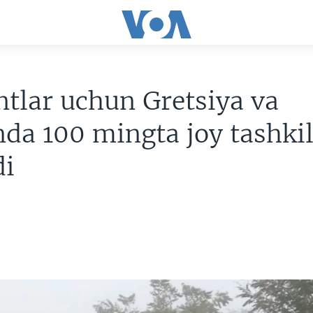
R
tlar uchun Gretsiya va
da 100 mingta joy tashki
di