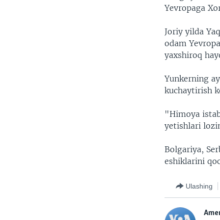
Yevropaga Xor
Joriy yilda Y
odam Yevropag
yaxshiroq hayo
Yunkerning ayt
kuchaytirish k
"Himoya istab
yetishlari loz
Bolgariya, Se
eshiklarini qo
Ulashing
Amer