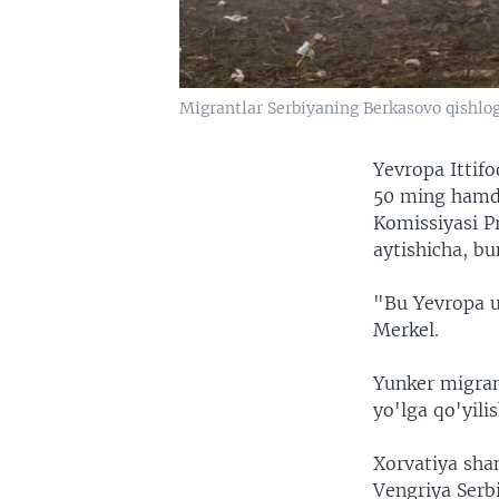
Migrantlar Serbiyaning Berkasovo qishlog'
Yevropa Ittifo
50 ming hamda
Komissiyasi P
aytishicha, bu
"Bu Yevropa u
Merkel.
Yunker migran
yo'lga qo'yili
Xorvatiya sha
Vengriya Serbi