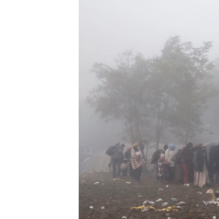
VIDEO
ODNOKLASSNIKI
XABARLAR SURATLARDA
TELEGRAM
TWITTER
SOUNDCLOUD