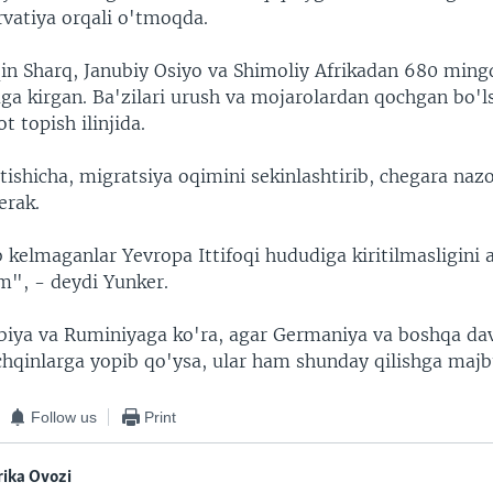
vatiya orqali o'tmoqda.
aqin Sharq, Janubiy Osiyo va Shimoliy Afrikadan 680 ming
a kirgan. Ba'zilari urush va mojarolardan qochgan bo'ls
t topish ilinjida.
ishicha, migratsiya oqimini sekinlashtirib, chegara nazo
erak.
 kelmaganlar Yevropa Ittifoqi hududiga kiritilmasligini 
im", - deydi Yunker.
rbiya va Ruminiyaga ko'ra, agar Germaniya va boshqa dav
chqinlarga yopib qo'ysa, ular ham shunday qilishga majbu
Follow us
Print
ika Ovozi