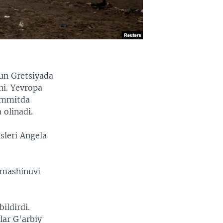
hun Gretsiyada
i. Yevropa
sammitda
 olinadi.
sleri Angela
lmashinuvi
ildirdi.
lar G'arbiy