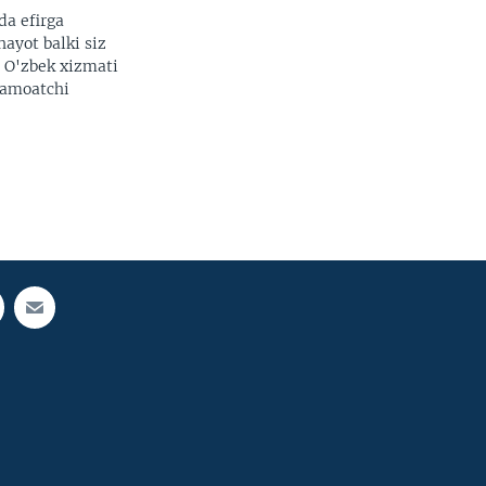
da efirga
hayot balki siz
. O'zbek xizmati
 jamoatchi