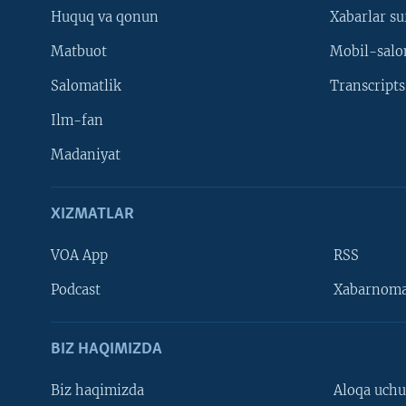
Huquq va qonun
Xabarlar su
Matbuot
Mobil-salo
Salomatlik
Transcripts
Ilm-fan
Madaniyat
XIZMATLAR
VOA App
RSS
Learning English
Podcast
Xabarnom
BIZ HAQIMIZDA
Biz haqimizda
Aloqa uch