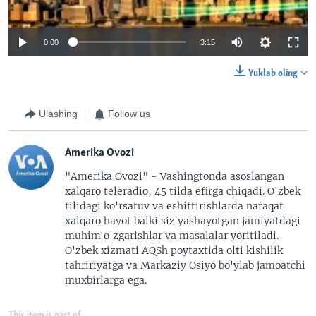
0:00
3:15
Yuklab oling
Ulashing
Follow us
Amerika Ovozi
"Amerika Ovozi" - Vashingtonda asoslangan
xalqaro teleradio, 45 tilda efirga chiqadi. O'zbek
tilidagi ko'rsatuv va eshittirishlarda nafaqat
xalqaro hayot balki siz yashayotgan jamiyatdagi
muhim o'zgarishlar va masalalar yoritiladi.
O'zbek xizmati AQSh poytaxtida olti kishilik
tahririyatga va Markaziy Osiyo bo'ylab jamoatchi
muxbirlarga ega.
This item is part of