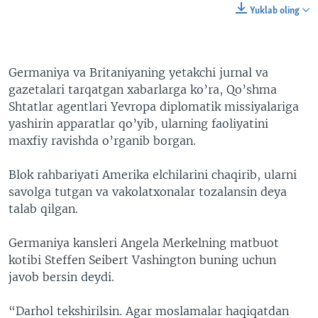
Yuklab oling
Germaniya va Britaniyaning yetakchi jurnal va
gazetalari tarqatgan xabarlarga ko’ra, Qo’shma
Shtatlar agentlari Yevropa diplomatik missiyalariga
yashirin apparatlar qo’yib, ularning faoliyatini
maxfiy ravishda o’rganib borgan.
Blok rahbariyati Amerika elchilarini chaqirib, ularni
savolga tutgan va vakolatxonalar tozalansin deya
talab qilgan.
Germaniya kansleri Angela Merkelning matbuot
kotibi Steffen Seibert Vashington buning uchun
javob bersin deydi.
“Darhol tekshirilsin. Agar moslamalar haqiqatdan