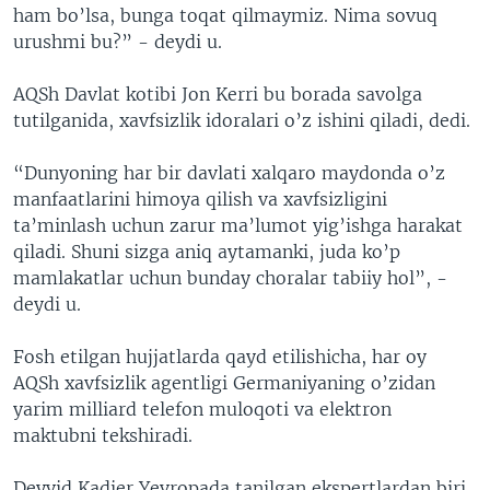
ham bo’lsa, bunga toqat qilmaymiz. Nima sovuq
urushmi bu?” - deydi u.
AQSh Davlat kotibi Jon Kerri bu borada savolga
tutilganida, xavfsizlik idoralari o’z ishini qiladi, dedi.
“Dunyoning har bir davlati xalqaro maydonda o’z
manfaatlarini himoya qilish va xavfsizligini
ta’minlash uchun zarur ma’lumot yig’ishga harakat
qiladi. Shuni sizga aniq aytamanki, juda ko’p
mamlakatlar uchun bunday choralar tabiiy hol”, -
deydi u.
Fosh etilgan hujjatlarda qayd etilishicha, har oy
AQSh xavfsizlik agentligi Germaniyaning o’zidan
yarim milliard telefon muloqoti va elektron
maktubni tekshiradi.
Deyvid Kadier Yevropada tanilgan ekspertlardan biri.