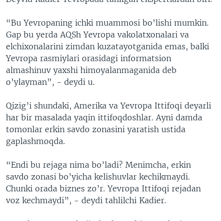
“Bu Yevropaning ichki muammosi bo’lishi mumkin.
Gap bu yerda AQSh Yevropa vakolatxonalari va
elchixonalarini zimdan kuzatayotganida emas, balki
Yevropa rasmiylari orasidagi informatsion
almashinuv yaxshi himoyalanmaganida deb
o’ylayman”, - deydi u.
Qizig’i shundaki, Amerika va Yevropa Ittifoqi deyarli
har bir masalada yaqin ittifoqdoshlar. Ayni damda
tomonlar erkin savdo zonasini yaratish ustida
gaplashmoqda.
“Endi bu rejaga nima bo’ladi? Menimcha, erkin
savdo zonasi bo’yicha kelishuvlar kechikmaydi.
Chunki orada biznes zo’r. Yevropa Ittifoqi rejadan
voz kechmaydi”, - deydi tahlilchi Kadier.