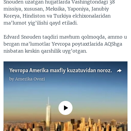
Snouden uzatgan hujjatlarda Vashingtondagi 38
missiya, xususan, Meksika, Yaponiya, Janubiy
Koreya, Hindiston va Turkiya elchixonalaridan
ma’lumot yig’ilishi qayd etiladi.
Edvard Snouden taqdiri mavhum qolmoqda, ammo u
bergan ma’lumotlar Yevropa poytaxtlarida AQShga
nisbatan keskin qarshilik uyg’otgan.
Yevropa Amerika maxfiy kuzatuvidan norozi/Europe NSA Bugging
by
Amerika Ovozi
No media source currently available