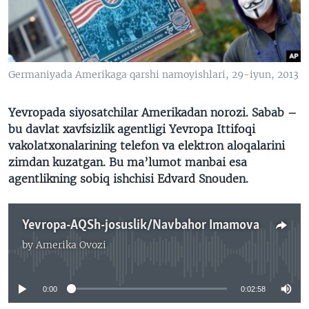
VIDEO
ODNOKLASSNIKI
XABARLAR SURATLARDA
TELEGRAM
TWITTER
Germaniyada Amerikaga qarshi namoyishlari, 29-iyun, 2013
SOUNDCLOUD
VOA
Yevropada siyosatchilar Amerikadan norozi. Sabab –
bu davlat xavfsizlik agentligi Yevropa Ittifoqi
vakolatxonalarining telefon va elektron aloqalarini
zimdan kuzatgan. Bu ma’lumot manbai esa
agentlikning sobiq ishchisi Edvard Snouden.
Yevropa-AQSh-josuslik/Navbahor Imamova
by
Amerika Ovozi
No media source currently available
0:00
0:02:58